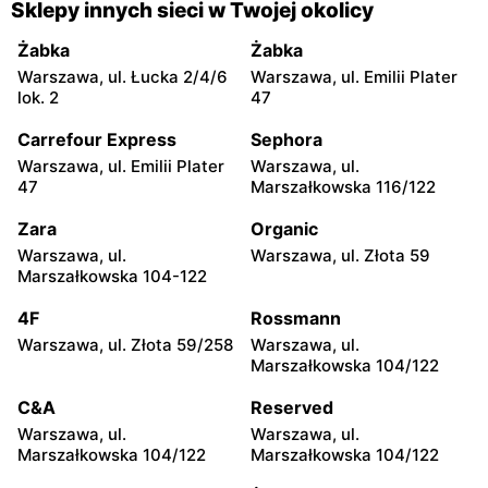
Sklepy innych sieci w Twojej okolicy
Otwock, ul. Kupiecka 2
Otwock, ul. Płk. Ryszarda
Kuklińskiego 1
Żabka
Żabka
Warszawa, ul. Łucka 2/4/6
Warszawa, ul. Emilii Plater
KIK
KIK
lok. 2
47
Nowy Dwór Mazowiecki, ul.
Tarczyn, ul. Warszawska
Gen. Jerzego Przemysława
67A
Carrefour Express
Sephora
Morawicza 2b
Warszawa, ul. Emilii Plater
Warszawa, ul.
47
Marszałkowska 116/122
KIK
KIK
Nowy Dwór Mazowiecki, ul.
Mińsk Mazowiecki, ul.
Zara
Organic
Warszawska 36
Warszawska 57
Warszawa, ul.
Warszawa, ul. Złota 59
Marszałkowska 104-122
KIK
KIK
Mińsk Mazowiecki, ul.
Grójec, ul. Armii Krajowej
4F
Rossmann
Konstantego Rudzkiego 9
50
Warszawa, ul. Złota 59/258
Warszawa, ul.
Marszałkowska 104/122
KIK
KIK
Żyrardów, ul. Kilińskiego 9
Wyszków, ul. Centralna 4
C&A
Reserved
Warszawa, ul.
Warszawa, ul.
KIK
KIK
Marszałkowska 104/122
Marszałkowska 104/122
Warka, ul. Puławska 30B
Pułtusk, ul. Nowy Rynek 2