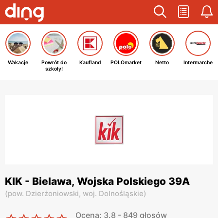
Wakacje
Powrót do
Kaufland
POLOmarket
Netto
Intermarche
szkoły!
KIK - Bielawa, Wojska Polskiego 39A
(
pow. Dzierżoniowski,
woj. Dolnośląskie
)
Ocena: 3.8 - 849 głosów