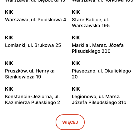
KIK
KIK
Warszawa, ul. Pociskowa 4
Stare Babice, ul.
Warszawska 195
KIK
KIK
Łomianki, ul. Brukowa 25
Marki al. Marsz. Józefa
Piłsudskiego 200
KIK
KIK
Pruszków, ul. Henryka
Piaseczno, ul. Okulickiego
Sienkiewicza 19
20
KIK
KIK
Konstancin-Jeziorna, ul.
Legionowo, ul. Marsz.
Kazimierza Pułaskiego 2
Józefa Piłsudskiego 31c
KIK
KIK
Radzymin al. Jana Pawła II
Wołomin, ul. Geodetów 2
WIĘCEJ
23
KIK
KIK