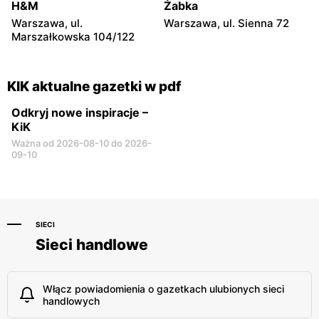
H&M
Żabka
KIK
KIK
Warszawa, ul.
Warszawa, ul. Sienna 72
Garwolin al. Legionów 2
Płońsk, ul. Warszawska 59
Marszałkowska 104/122
KIK aktualne gazetki w pdf
Odkryj nowe inspiracje –
KiK
Ważna od 2026-08-10 do 2026-
09-10
SIECI
Sieci handlowe
Włącz powiadomienia o gazetkach ulubionych sieci
handlowych