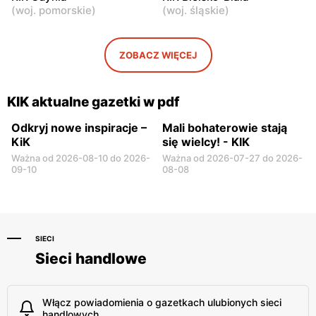
(
woj. pomorskie
)
(
woj. śląskie
)
KIK
KIK
Warka, ul. Puławska 30B
Pułtusk, ul. Nowy Rynek 2
ZOBACZ WIĘCEJ
KIK
KIK
Garwolin al. Legionów 2
Płońsk, ul. Warszawska 59
KIK aktualne gazetki w pdf
Odkryj nowe inspiracje –
Mali bohaterowie stają
KiK
się wielcy! - KIK
Ważna od 2026-08-10 do 2026-
Ważna od 2026-07-27 do 2026-
09-10
08-08
SIECI
Sieci handlowe
Włącz powiadomienia o gazetkach ulubionych sieci
handlowych