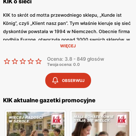
KIK o sieci
KIK to skrót od motta przewodniego sklepu, „Kunde ist
König”, czyli „Klient nasz pan”. Tym właśnie kieruje się sieć
dyskontów powstała w 1994 w Niemczech. Obecnie firma
podbija Europę, otworzyła ponad 3000 swoich sklepów, w
WIĘCEJ
tym ok. 200 w samej Polsce. Firma ta jednak nie
poprzestaje na tym, ma w planach ambitny plan rozwoju.
Ocena: 3.8 - 849 głosów
Zaskarbia sobie zainteresowanie klientów tym, że oferuje
Twoja ocena: 0.0
dobrej jakości produkty w naprawdę niskich cenach. Nie
dość, że ceny są niskie, to sieć regularnie obniża ceny
OBSERWUJ
wybranych produktów. KIK gazetka aktualna to miejsce,
gdzie można regularnie śledzić aktualne promocje. Można
KIK aktualne gazetki promocyjne
to robić nie tylko stacjonarnie przeglądając tradycyjną,
papierową gazetkę, ale również można znaleźć
gazetkę
KIK
w internecie.
Co można kupić w KIK?