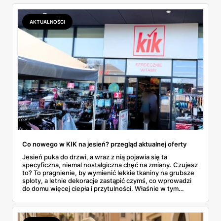
AKTUALNOŚCI
Co nowego w KIK na jesień? przegląd aktualnej oferty
Jesień puka do drzwi, a wraz z nią pojawia się ta
specyficzna, niemal nostalgiczna chęć na zmiany. Czujesz
to? To pragnienie, by wymienić lekkie tkaniny na grubsze
sploty, a letnie dekoracje zastąpić czymś, co wprowadzi
do domu więcej ciepła i przytulności. Właśnie w tym
momencie wiele osób zaczyna rozglądać się za
sezonowymi nowościami, które nie zrujnowaną
domowego budżetu. I tu na scenę wkracza KiK, dyskont
tekstylny, który od lat udowadnia, że przygotowanie