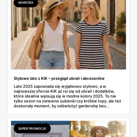
NOWOŚCI
siebie i swojego mieszkania na nową porę roku nie musi
wiązać się z ogromnymi wydatkami. W tym artykule
zrobimy pełen przegląd tego, co sieć przygotowała na
nadchodzące, chłodniejsze miesiące. Prześwietlimy
modowe propozycje dla całej rodziny i sprawdzimy, jakimi
drobiazgami można wyczarować jesienny klimat we
wnętrzach.
Stylowe lato z KiK – przegląd ubrań i akcesoriów
Lato 2025 zapowiada się wyjątkowo stylowo, a w
najnowszej ofercie KiK aż roi się od ubrań i dodatków,
które idealnie wpisują się w modne kolory 2025. To nie
tylko sezon na zwiewne sukienki czy krótkie topy, ale też
doskonały moment, by odświeżyć garderobę bez
rujnowania portfela. I właśnie tu KiK wychodzi naprzeciw
– z szerokim wyborem lekkich, letnich fasonów,
wygodnych materiałów i klasycznych krojów. Czy to
plażowy look, czy zestaw na miejski spacer – można
SUPER PROMOCJE
znaleźć coś dla siebie i to już od kilkunastu złotych.
Uwaga: można się zakochać w tej kolekcji od pierwszego