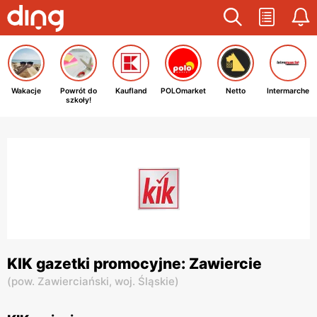
Wakacje
Powrót do
Kaufland
POLOmarket
Netto
Intermarche
szkoły!
KIK gazetki promocyjne: Zawiercie
(
pow. Zawierciański,
woj. Śląskie
)