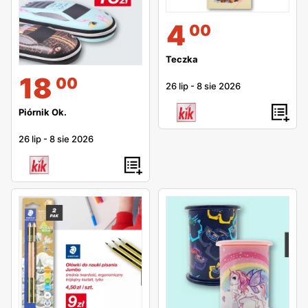
kolejnego poniedziałku.
4
00
Gdzie znaleźć sklep KIK?
Teczka
Jest to bardzo proste, sklepy
KIKa
są niemal w każdym
18
00
26 lip
-
8 sie 2026
mieście w Polsce, ich ilość zaś systematycznie przybywa.
Sklepy KIKa często są w galeriach handlowych, ale nie jest
Piórnik Ok.
to regułą. Zarówno adresy sklepów, jak i KIK godziny
26 lip
-
8 sie 2026
otwarcia można znaleźć na stronie internetowej. Dobrze
pamiętać, że nawet jeśli sklepu stacjonarnego nie ma w
twoim mieście, możesz łatwo dokonać zakupu na stronie
internetowej KIKa. KIK pozwala na wiele możliwości
dostawy, jak i płatność kartą online. W sklepie
internetowym również obowiązuje ulotka KIKa.
Fajnym rozwiązaniem jest to, że sklepy KIKa podzielone są
na tematyczne działy, tzn. ubrania są w dedykowanym dla