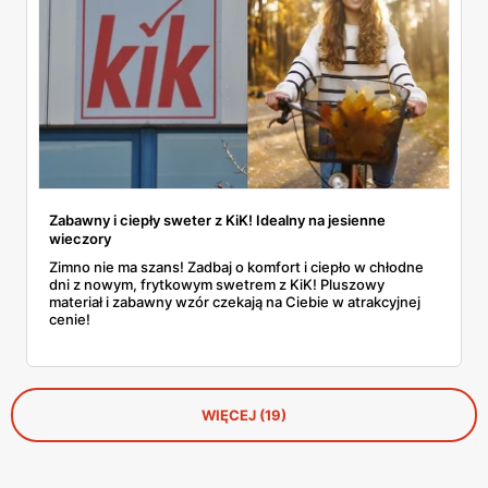
wejrzenia. No bo jak tu się oprzeć bermudom za 35 zł albo
kapeluszowi z dużym rondem?
Zabawny i ciepły sweter z KiK! Idealny na jesienne
wieczory
Zimno nie ma szans! Zadbaj o komfort i ciepło w chłodne
dni z nowym, frytkowym swetrem z KiK! Pluszowy
materiał i zabawny wzór czekają na Ciebie w atrakcyjnej
cenie!
WIĘCEJ (19)