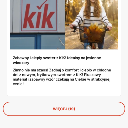
wejrzenia. No bo jak tu się oprzeć bermudom za 35 zł albo
kapeluszowi z dużym rondem?
Zabawny i ciepły sweter z KiK! Idealny na jesienne
wieczory
Zimno nie ma szans! Zadbaj o komfort i ciepło w chłodne
dni z nowym, frytkowym swetrem z KiK! Pluszowy
materiał i zabawny wzór czekają na Ciebie w atrakcyjnej
cenie!
WIĘCEJ (19)