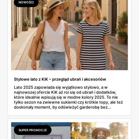
NOWOŚCI
siebie i swojego mieszkania na nową porę roku nie musi
wiązać się z ogromnymi wydatkami. W tym artykule
zrobimy pełen przegląd tego, co sieć przygotowała na
nadchodzące, chłodniejsze miesiące. Prześwietlimy
modowe propozycje dla całej rodziny i sprawdzimy, jakimi
drobiazgami można wyczarować jesienny klimat we
wnętrzach.
Stylowe lato z KiK – przegląd ubrań i akcesoriów
Lato 2025 zapowiada się wyjątkowo stylowo, a w
najnowszej ofercie KiK aż roi się od ubrań i dodatków,
które idealnie wpisują się w modne kolory 2025. To nie
tylko sezon na zwiewne sukienki czy krótkie topy, ale też
doskonały moment, by odświeżyć garderobę bez
rujnowania portfela. I właśnie tu KiK wychodzi naprzeciw
– z szerokim wyborem lekkich, letnich fasonów,
wygodnych materiałów i klasycznych krojów. Czy to
plażowy look, czy zestaw na miejski spacer – można
SUPER PROMOCJE
znaleźć coś dla siebie i to już od kilkunastu złotych.
Uwaga: można się zakochać w tej kolekcji od pierwszego