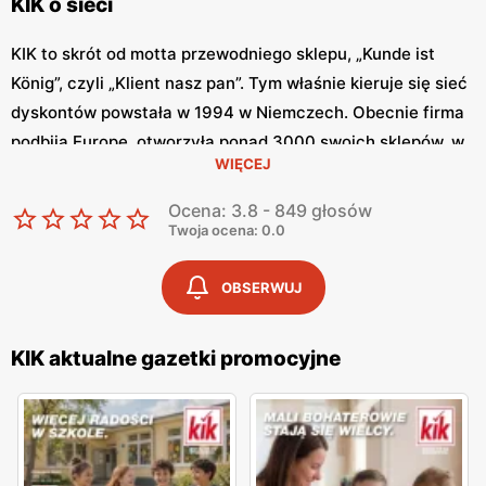
KIK o sieci
KIK to skrót od motta przewodniego sklepu, „Kunde ist
König”, czyli „Klient nasz pan”. Tym właśnie kieruje się sieć
dyskontów powstała w 1994 w Niemczech. Obecnie firma
podbija Europę, otworzyła ponad 3000 swoich sklepów, w
WIĘCEJ
tym ok. 200 w samej Polsce. Firma ta jednak nie
poprzestaje na tym, ma w planach ambitny plan rozwoju.
Ocena: 3.8 - 849 głosów
Zaskarbia sobie zainteresowanie klientów tym, że oferuje
Twoja ocena: 0.0
dobrej jakości produkty w naprawdę niskich cenach. Nie
dość, że ceny są niskie, to sieć regularnie obniża ceny
OBSERWUJ
wybranych produktów. KIK gazetka aktualna to miejsce,
gdzie można regularnie śledzić aktualne promocje. Można
KIK aktualne gazetki promocyjne
to robić nie tylko stacjonarnie przeglądając tradycyjną,
papierową gazetkę, ale również można znaleźć
gazetkę
KIK
w internecie.
Co można kupić w KIK?