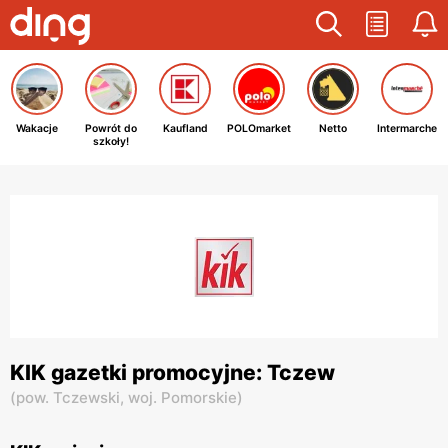
Wakacje
Powrót do
Kaufland
POLOmarket
Netto
Intermarche
szkoły!
KIK gazetki promocyjne: Tczew
(
pow. Tczewski,
woj. Pomorskie
)