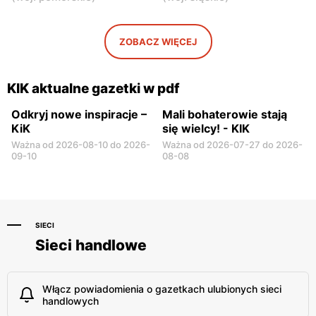
KIK
KIK
Warka, ul. Puławska 30B
Pułtusk, ul. Nowy Rynek 2
ZOBACZ WIĘCEJ
KIK
KIK
Garwolin al. Legionów 2
Płońsk, ul. Warszawska 59
KIK aktualne gazetki w pdf
Odkryj nowe inspiracje –
Mali bohaterowie stają
KiK
się wielcy! - KIK
Ważna od 2026-08-10 do 2026-
Ważna od 2026-07-27 do 2026-
09-10
08-08
SIECI
Sieci handlowe
Włącz powiadomienia o gazetkach ulubionych sieci
handlowych