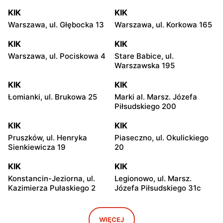
KIK
KIK
Warszawa, ul. Głębocka 13
Warszawa, ul. Korkowa 165
KIK
KIK
Warszawa, ul. Pociskowa 4
Stare Babice, ul.
Warszawska 195
KIK
KIK
Łomianki, ul. Brukowa 25
Marki al. Marsz. Józefa
Piłsudskiego 200
KIK
KIK
Pruszków, ul. Henryka
Piaseczno, ul. Okulickiego
Sienkiewicza 19
20
KIK
KIK
Konstancin-Jeziorna, ul.
Legionowo, ul. Marsz.
Kazimierza Pułaskiego 2
Józefa Piłsudskiego 31c
KIK
KIK
Radzymin al. Jana Pawła II
Wołomin, ul. Geodetów 2
WIĘCEJ