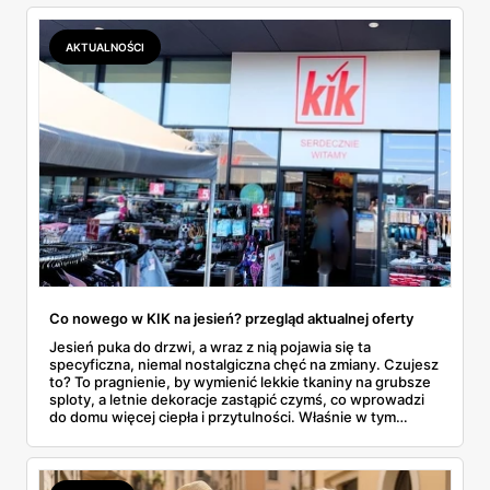
AKTUALNOŚCI
Co nowego w KIK na jesień? przegląd aktualnej oferty
Jesień puka do drzwi, a wraz z nią pojawia się ta
specyficzna, niemal nostalgiczna chęć na zmiany. Czujesz
to? To pragnienie, by wymienić lekkie tkaniny na grubsze
sploty, a letnie dekoracje zastąpić czymś, co wprowadzi
do domu więcej ciepła i przytulności. Właśnie w tym
momencie wiele osób zaczyna rozglądać się za
sezonowymi nowościami, które nie zrujnowaną
domowego budżetu. I tu na scenę wkracza KiK, dyskont
tekstylny, który od lat udowadnia, że przygotowanie