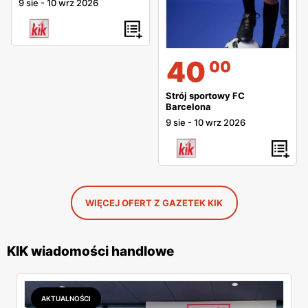
nich dziale, zaś akcesoria domowe oddzielnie. Pozwala to
9 sie
-
10 wrz 2026
na szybkie znalezienie interesującego nas produktu.
Analogiczny układ obowiązuje również na stronie
internetowej
40
00
Można by rzec, że KIK zostawił konkurencyjne sieci
Strój sportowy FC
sklepów dyskontowych w tyle. Produkty w dobrej jakości
Barcelona
sprzedawane po niskiej cenie wyróżnia tą sieć dyskontów.
9 sie
-
10 wrz 2026
Ewenementem wśród sklepów dyskontowych jest to, że
działanie KIK online i respektowanie rabatów zawartychw
gazetce KIK. To nowoczesna sieć sklepów, która zyskując
coraz to nowych klientów, zdobywa potencjał do dalszego
WIĘCEJ OFERT Z GAZETEK KIK
rozwiju.
KIK wiadomości handlowe
AKTUALNOŚCI