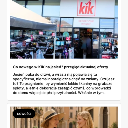
Co nowego w KIK na jesień? przegląd aktualnej oferty
Jesień puka do drzwi, a wraz z nią pojawia się ta
specyficzna, niemal nostalgiczna chęć na zmiany. Czujesz
to? To pragnienie, by wymienić lekkie tkaniny na grubsze
sploty, a letnie dekoracje zastąpić czymś, co wprowadzi
do domu więcej ciepła i przytulności. Właśnie w tym
momencie wiele osób zaczyna rozglądać się za
sezonowymi nowościami, które nie zrujnowaną
domowego budżetu. I tu na scenę wkracza KiK, dyskont
tekstylny, który od lat udowadnia, że przygotowanie
NOWOŚCI
siebie i swojego mieszkania na nową porę roku nie musi
wiązać się z ogromnymi wydatkami. W tym artykule
zrobimy pełen przegląd tego, co sieć przygotowała na