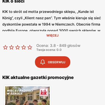
KIK o sieci
KIK to skrót od motta przewodniego sklepu, „Kunde ist
König”, czyli „Klient nasz pan”. Tym właśnie kieruje się sieć
dyskontów powstała w 1994 w Niemczech. Obecnie firma
podbija Europę, otworzyła ponad 3000 swoich sklepów, w
WIĘCEJ
tym ok. 200 w samej Polsce. Firma ta jednak nie
poprzestaje na tym, ma w planach ambitny plan rozwoju.
Ocena: 3.8 - 849 głosów
Zaskarbia sobie zainteresowanie klientów tym, że oferuje
Twoja ocena: 0.0
dobrej jakości produkty w naprawdę niskich cenach. Nie
dość, że ceny są niskie, to sieć regularnie obniża ceny
OBSERWUJ
wybranych produktów. KIK gazetka aktualna to miejsce,
gdzie można regularnie śledzić aktualne promocje. Można
KIK aktualne gazetki promocyjne
to robić nie tylko stacjonarnie przeglądając tradycyjną,
papierową gazetkę, ale również można znaleźć
gazetkę
KIK
w internecie.
Co można kupić w KIK?