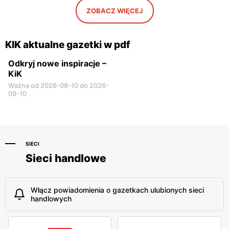
ZOBACZ WIĘCEJ
KIK
KIK
Garwolin al. Legionów 2
Płońsk, ul. Warszawska 59
KIK aktualne gazetki w pdf
Odkryj nowe inspiracje –
KiK
Ważna od 2026-08-10 do 2026-
09-10
SIECI
Sieci handlowe
Włącz powiadomienia o gazetkach ulubionych sieci
handlowych