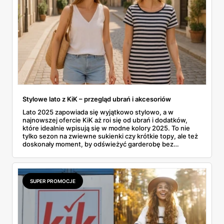
nadchodzące, chłodniejsze miesiące. Prześwietlimy
modowe propozycje dla całej rodziny i sprawdzimy, jakimi
drobiazgami można wyczarować jesienny klimat we
wnętrzach.
Stylowe lato z KiK – przegląd ubrań i akcesoriów
Lato 2025 zapowiada się wyjątkowo stylowo, a w
najnowszej ofercie KiK aż roi się od ubrań i dodatków,
które idealnie wpisują się w modne kolory 2025. To nie
tylko sezon na zwiewne sukienki czy krótkie topy, ale też
doskonały moment, by odświeżyć garderobę bez
rujnowania portfela. I właśnie tu KiK wychodzi naprzeciw
– z szerokim wyborem lekkich, letnich fasonów,
wygodnych materiałów i klasycznych krojów. Czy to
plażowy look, czy zestaw na miejski spacer – można
SUPER PROMOCJE
znaleźć coś dla siebie i to już od kilkunastu złotych.
Uwaga: można się zakochać w tej kolekcji od pierwszego
wejrzenia. No bo jak tu się oprzeć bermudom za 35 zł albo
kapeluszowi z dużym rondem?