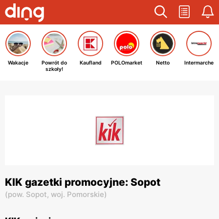
Wakacje
Powrót do
Kaufland
POLOmarket
Netto
Intermarche
szkoły!
KIK gazetki promocyjne: Sopot
(
pow. Sopot,
woj. Pomorskie
)