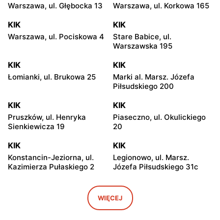
Warszawa, ul. Głębocka 13
Warszawa, ul. Korkowa 165
KIK
KIK
Warszawa, ul. Pociskowa 4
Stare Babice, ul.
Warszawska 195
KIK
KIK
Łomianki, ul. Brukowa 25
Marki al. Marsz. Józefa
Piłsudskiego 200
KIK
KIK
Pruszków, ul. Henryka
Piaseczno, ul. Okulickiego
Sienkiewicza 19
20
KIK
KIK
Konstancin-Jeziorna, ul.
Legionowo, ul. Marsz.
Kazimierza Pułaskiego 2
Józefa Piłsudskiego 31c
KIK
KIK
Radzymin al. Jana Pawła II
Wołomin, ul. Geodetów 2
WIĘCEJ
23