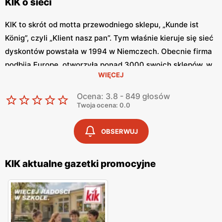
KIK o sieci
KIK to skrót od motta przewodniego sklepu, „Kunde ist
König”, czyli „Klient nasz pan”. Tym właśnie kieruje się sieć
dyskontów powstała w 1994 w Niemczech. Obecnie firma
podbija Europę, otworzyła ponad 3000 swoich sklepów, w
WIĘCEJ
tym ok. 200 w samej Polsce. Firma ta jednak nie
poprzestaje na tym, ma w planach ambitny plan rozwoju.
Ocena: 3.8 - 849 głosów
Zaskarbia sobie zainteresowanie klientów tym, że oferuje
Twoja ocena: 0.0
dobrej jakości produkty w naprawdę niskich cenach. Nie
dość, że ceny są niskie, to sieć regularnie obniża ceny
OBSERWUJ
wybranych produktów. KIK gazetka aktualna to miejsce,
gdzie można regularnie śledzić aktualne promocje. Można
KIK aktualne gazetki promocyjne
to robić nie tylko stacjonarnie przeglądając tradycyjną,
papierową gazetkę, ale również można znaleźć
gazetkę
KIK
w internecie.
Co można kupić w KIK?