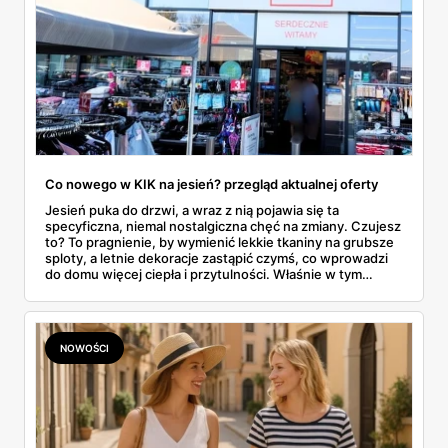
Co nowego w KIK na jesień? przegląd aktualnej oferty
Jesień puka do drzwi, a wraz z nią pojawia się ta
specyficzna, niemal nostalgiczna chęć na zmiany. Czujesz
to? To pragnienie, by wymienić lekkie tkaniny na grubsze
sploty, a letnie dekoracje zastąpić czymś, co wprowadzi
do domu więcej ciepła i przytulności. Właśnie w tym
momencie wiele osób zaczyna rozglądać się za
sezonowymi nowościami, które nie zrujnowaną
domowego budżetu. I tu na scenę wkracza KiK, dyskont
tekstylny, który od lat udowadnia, że przygotowanie
NOWOŚCI
siebie i swojego mieszkania na nową porę roku nie musi
wiązać się z ogromnymi wydatkami. W tym artykule
zrobimy pełen przegląd tego, co sieć przygotowała na
nadchodzące, chłodniejsze miesiące. Prześwietlimy
modowe propozycje dla całej rodziny i sprawdzimy, jakimi
drobiazgami można wyczarować jesienny klimat we