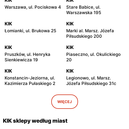
Warszawa, ul. Pociskowa 4
Stare Babice, ul.
Warszawska 195
KIK
KIK
Łomianki, ul. Brukowa 25
Marki al. Marsz. Józefa
Piłsudskiego 200
KIK
KIK
Pruszków, ul. Henryka
Piaseczno, ul. Okulickiego
Sienkiewicza 19
20
KIK
KIK
Konstancin-Jeziorna, ul.
Legionowo, ul. Marsz.
Kazimierza Pułaskiego 2
Józefa Piłsudskiego 31c
KIK
KIK
Radzymin al. Jana Pawła II
Wołomin, ul. Geodetów 2
WIĘCEJ
23
KIK
KIK
KIK sklepy według miast
Otwock, ul. Kupiecka 2
Otwock, ul. Płk. Ryszarda