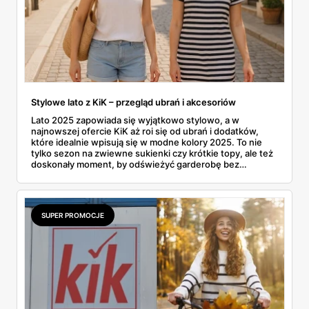
wnętrzach.
Stylowe lato z KiK – przegląd ubrań i akcesoriów
Lato 2025 zapowiada się wyjątkowo stylowo, a w
najnowszej ofercie KiK aż roi się od ubrań i dodatków,
które idealnie wpisują się w modne kolory 2025. To nie
tylko sezon na zwiewne sukienki czy krótkie topy, ale też
doskonały moment, by odświeżyć garderobę bez
rujnowania portfela. I właśnie tu KiK wychodzi naprzeciw
– z szerokim wyborem lekkich, letnich fasonów,
wygodnych materiałów i klasycznych krojów. Czy to
plażowy look, czy zestaw na miejski spacer – można
SUPER PROMOCJE
znaleźć coś dla siebie i to już od kilkunastu złotych.
Uwaga: można się zakochać w tej kolekcji od pierwszego
wejrzenia. No bo jak tu się oprzeć bermudom za 35 zł albo
kapeluszowi z dużym rondem?