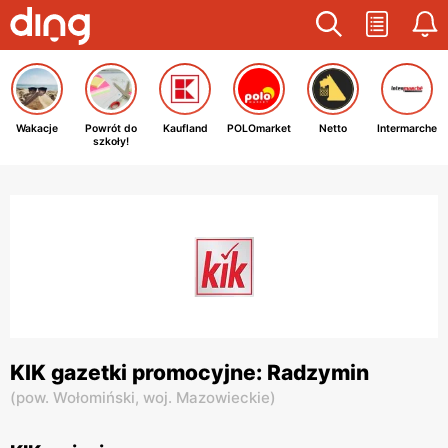
Wakacje
Powrót do
Kaufland
POLOmarket
Netto
Intermarche
szkoły!
KIK gazetki promocyjne: Radzymin
(
pow. Wołomiński,
woj. Mazowieckie
)