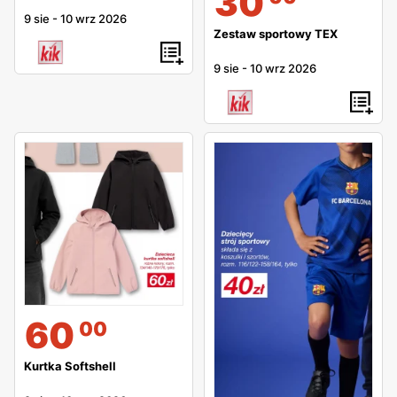
30
kolejnego poniedziałku.
9 sie
-
10 wrz 2026
Zestaw sportowy TEX
Gdzie znaleźć sklep KIK?
9 sie
-
10 wrz 2026
Jest to bardzo proste, sklepy
KIKa
są niemal w każdym
mieście w Polsce, ich ilość zaś systematycznie przybywa.
Sklepy KIKa często są w galeriach handlowych, ale nie jest
to regułą. Zarówno adresy sklepów, jak i KIK godziny
otwarcia można znaleźć na stronie internetowej. Dobrze
pamiętać, że nawet jeśli sklepu stacjonarnego nie ma w
twoim mieście, możesz łatwo dokonać zakupu na stronie
internetowej KIKa. KIK pozwala na wiele możliwości
dostawy, jak i płatność kartą online. W sklepie
internetowym również obowiązuje ulotka KIKa.
60
00
Fajnym rozwiązaniem jest to, że sklepy KIKa podzielone są
Kurtka Softshell
na tematyczne działy, tzn. ubrania są w dedykowanym dla