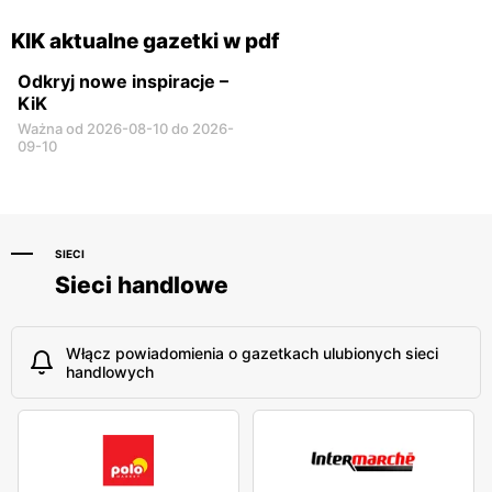
Garwolin al. Legionów 2
Płońsk, ul. Warszawska 59
KIK aktualne gazetki w pdf
Odkryj nowe inspiracje –
KiK
Ważna od 2026-08-10 do 2026-
09-10
SIECI
Sieci handlowe
Włącz powiadomienia o gazetkach ulubionych sieci
handlowych