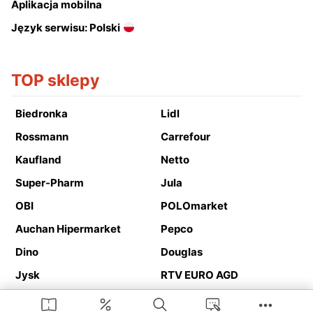
Aplikacja mobilna
Język serwisu: Polski
TOP sklepy
Biedronka
Lidl
Rossmann
Carrefour
Kaufland
Netto
Super-Pharm
Jula
OBI
POLOmarket
Auchan Hipermarket
Pepco
Dino
Douglas
Jysk
RTV EURO AGD
Action
Media Expert