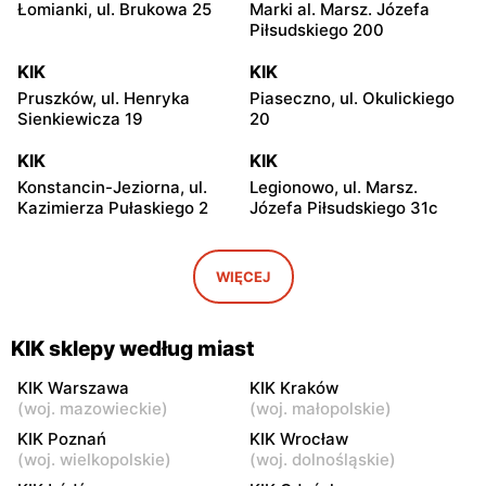
Łomianki, ul. Brukowa 25
Marki al. Marsz. Józefa
Piłsudskiego 200
KIK
KIK
Pruszków, ul. Henryka
Piaseczno, ul. Okulickiego
Sienkiewicza 19
20
KIK
KIK
Konstancin-Jeziorna, ul.
Legionowo, ul. Marsz.
Kazimierza Pułaskiego 2
Józefa Piłsudskiego 31c
KIK
KIK
Radzymin al. Jana Pawła II
Wołomin, ul. Geodetów 2
WIĘCEJ
23
KIK
KIK
KIK sklepy według miast
Otwock, ul. Kupiecka 2
Otwock, ul. Płk. Ryszarda
Kuklińskiego 1
KIK Warszawa
KIK Kraków
(
woj. mazowieckie
)
(
woj. małopolskie
)
KIK
KIK
KIK Poznań
KIK Wrocław
Nowy Dwór Mazowiecki, ul.
Tarczyn, ul. Warszawska
(
woj. wielkopolskie
)
(
woj. dolnośląskie
)
Gen. Jerzego Przemysława
67A