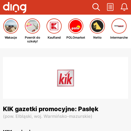
Wakacje
Powrót do
Kaufland
POLOmarket
Netto
Intermarche
szkoły!
KIK gazetki promocyjne: Pasłęk
(
pow. Elbląski,
woj. Warmińsko-mazurskie
)