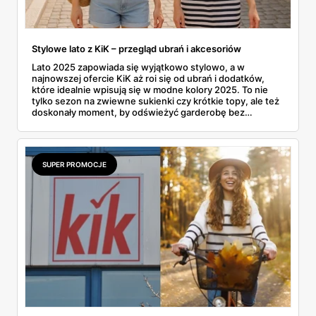
Stylowe lato z KiK – przegląd ubrań i akcesoriów
Lato 2025 zapowiada się wyjątkowo stylowo, a w
najnowszej ofercie KiK aż roi się od ubrań i dodatków,
które idealnie wpisują się w modne kolory 2025. To nie
tylko sezon na zwiewne sukienki czy krótkie topy, ale też
doskonały moment, by odświeżyć garderobę bez
rujnowania portfela. I właśnie tu KiK wychodzi naprzeciw
– z szerokim wyborem lekkich, letnich fasonów,
wygodnych materiałów i klasycznych krojów. Czy to
plażowy look, czy zestaw na miejski spacer – można
SUPER PROMOCJE
znaleźć coś dla siebie i to już od kilkunastu złotych.
Uwaga: można się zakochać w tej kolekcji od pierwszego
wejrzenia. No bo jak tu się oprzeć bermudom za 35 zł albo
kapeluszowi z dużym rondem?