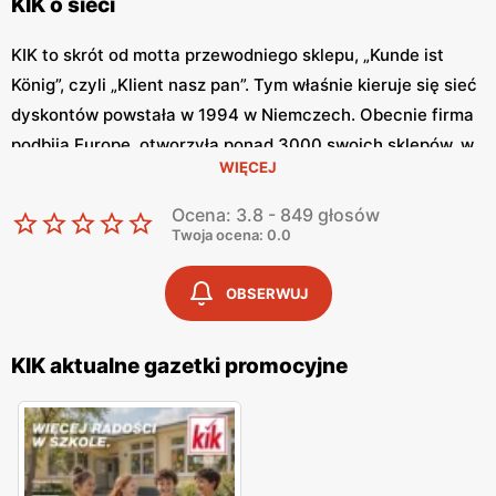
KIK o sieci
KIK to skrót od motta przewodniego sklepu, „Kunde ist
König”, czyli „Klient nasz pan”. Tym właśnie kieruje się sieć
dyskontów powstała w 1994 w Niemczech. Obecnie firma
podbija Europę, otworzyła ponad 3000 swoich sklepów, w
WIĘCEJ
tym ok. 200 w samej Polsce. Firma ta jednak nie
poprzestaje na tym, ma w planach ambitny plan rozwoju.
Ocena: 3.8 - 849 głosów
Zaskarbia sobie zainteresowanie klientów tym, że oferuje
Twoja ocena: 0.0
dobrej jakości produkty w naprawdę niskich cenach. Nie
dość, że ceny są niskie, to sieć regularnie obniża ceny
OBSERWUJ
wybranych produktów. KIK gazetka aktualna to miejsce,
gdzie można regularnie śledzić aktualne promocje. Można
KIK aktualne gazetki promocyjne
to robić nie tylko stacjonarnie przeglądając tradycyjną,
papierową gazetkę, ale również można znaleźć
gazetkę
KIK
w internecie.
Co można kupić w KIK?