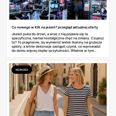
Co nowego w KIK na jesień? przegląd aktualnej oferty
Jesień puka do drzwi, a wraz z nią pojawia się ta
specyficzna, niemal nostalgiczna chęć na zmiany. Czujesz
to? To pragnienie, by wymienić lekkie tkaniny na grubsze
sploty, a letnie dekoracje zastąpić czymś, co wprowadzi
do domu więcej ciepła i przytulności. Właśnie w tym
momencie wiele osób zaczyna rozglądać się za
sezonowymi nowościami, które nie zrujnowaną
domowego budżetu. I tu na scenę wkracza KiK, dyskont
tekstylny, który od lat udowadnia, że przygotowanie
NOWOŚCI
siebie i swojego mieszkania na nową porę roku nie musi
wiązać się z ogromnymi wydatkami. W tym artykule
zrobimy pełen przegląd tego, co sieć przygotowała na
nadchodzące, chłodniejsze miesiące. Prześwietlimy
modowe propozycje dla całej rodziny i sprawdzimy, jakimi
drobiazgami można wyczarować jesienny klimat we
wnętrzach.