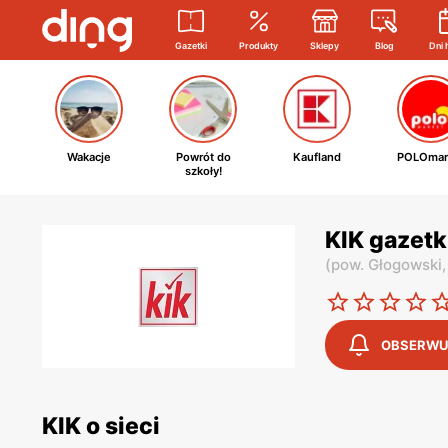
Gazetki
Produkty
Sklepy
Blog
Dni 
Wakacje
Powrót do
Kaufland
POLOmar
szkoły!
KIK gazet
(
pow. Głogowski
OBSERWU
KIK o sieci