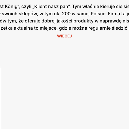
t König”, czyli „Klient nasz pan”. Tym właśnie kieruje si
 swoich sklepów, w tym ok. 200 w samej Polsce. Firma ta 
ów tym, że oferuje dobrej jakości produkty w naprawdę nisk
etka aktualna to miejsce, gdzie można regularnie śledzić 
zetkę, ale również można znaleźć
gazetkę KIK
w internecie.
WIĘCEJ
któw dla dzieci, młodzieży i dorosłych. W
KIKu
możesz zao
 większych rozmiarów znajdą coś dla siebie. Znajdziesz ub
e okazji. Możesz znaleźć także stylową biżuterię i modne
soria sportowe. Możesz też znaleźć zabawki i akcesoria dl
emki i wstążki, na nożyczkach, taśmach, klejach, markera
 zdjęcia, ręczniki czy poduszki. Możesz również zaopatrzy
 kosmetyki. Nie zapominajmy o walizkach czy plecakach. 