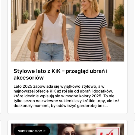
Stylowe lato z KiK – przegląd ubrań i
akcesoriów
Lato 2025 zapowiada się wyjątkowo stylowo, a w
najnowszej ofercie KiK aż roi się od ubrań i dodatków,
które idealnie wpisują się w modne kolory 2025. To nie
tylko sezon na zwiewne sukienki czy krótkie topy, ale też
doskonały moment, by odświeżyć garderobę bez
rujnowania portfela. I właśnie tu KiK wychodzi naprzeciw
– z szerokim wyborem lekkich, letnich fasonów,
wygodnych materiałów i klasycznych krojów. Czy to
plażowy look, czy zestaw na miejski spacer – można
znaleźć coś dla siebie i to już od kilkunastu złotych.
SUPER PROMOCJE
Uwaga: można się zakochać w tej kolekcji od pierwszego