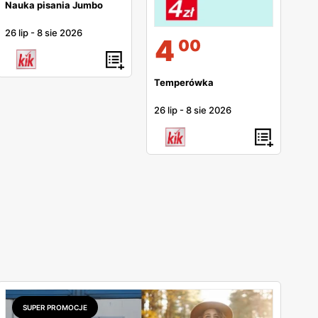
Nauka pisania Jumbo
26 lip
-
8 sie 2026
4
00
Temperówka
26 lip
-
8 sie 2026
SUPER PROMOCJE