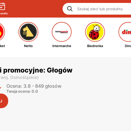
handlu
ket
Netto
Intermarche
Biedronka
Din
ki promocyjne: Głogów
,
woj. Dolnośląskie
)
Ocena: 3.8 - 849 głosów
Twoja ocena: 0.0
J