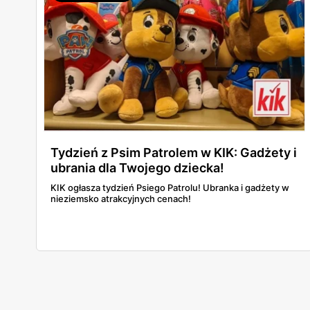
zrobimy pełen przegląd tego, co sieć przygotowała na
nadchodzące, chłodniejsze miesiące. Prześwietlimy
modowe propozycje dla całej rodziny i sprawdzimy, jakimi
drobiazgami można wyczarować jesienny klimat we
wnętrzach.
Tydzień z Psim Patrolem w KIK: Gadżety i
ubrania dla Twojego dziecka!
KIK ogłasza tydzień Psiego Patrolu! Ubranka i gadżety w
nieziemsko atrakcyjnych cenach!