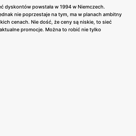
ę sieć dyskontów powstała w 1994 w Niemczech.
jednak nie poprzestaje na tym, ma w planach ambitny
ich cenach. Nie dość, że ceny są niskie, to sieć
aktualne promocje. Można to robić nie tylko
patrzyć się w ubrania o szerokiej rozmiarówce,
rania nie tylko te sportowe, ale również te
 ozdoby do włosów. Sieć dyskontów oferuje także duży
a zwierząt. Nie brak też produktów papierniczych, od
ch i brokacie kończąc. W
KIKu
znajdziesz również
ć się na podróż - kupując poduszkę do spania w
Gazetki KIKa również mogą pomóc zapoznać się