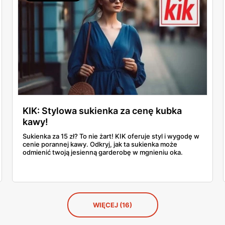
wejrzenia. No bo jak tu się oprzeć bermudom za 35 zł albo
kapeluszowi z dużym rondem?
KIK: Stylowa sukienka za cenę kubka
kawy!
Sukienka za 15 zł? To nie żart! KIK oferuje styl i wygodę w
cenie porannej kawy. Odkryj, jak ta sukienka może
odmienić twoją jesienną garderobę w mgnieniu oka.
WIĘCEJ (16)