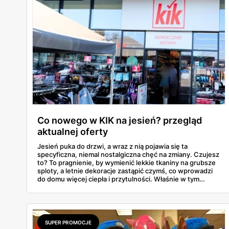
Co nowego w KIK na jesień? przegląd
aktualnej oferty
Jesień puka do drzwi, a wraz z nią pojawia się ta
specyficzna, niemal nostalgiczna chęć na zmiany. Czujesz
to? To pragnienie, by wymienić lekkie tkaniny na grubsze
sploty, a letnie dekoracje zastąpić czymś, co wprowadzi
do domu więcej ciepła i przytulności. Właśnie w tym
momencie wiele osób zaczyna rozglądać się za
sezonowymi nowościami, które nie zrujnowaną
domowego budżetu. I tu na scenę wkracza KiK, dyskont
tekstylny, który od lat udowadnia, że przygotowanie
siebie i swojego mieszkania na nową porę roku nie musi
SUPER PROMOCJE
wiązać się z ogromnymi wydatkami. W tym artykule