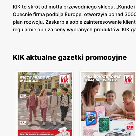
KIK to skrót od motta przewodniego sklepu, „Kunde is
Obecnie firma podbija Europę, otworzyła ponad 3000
plan rozwoju. Zaskarbia sobie zainteresowanie klient
regularnie obniża ceny wybranych produktów. KIK gaz
stacjonarnie przeglądając tradycyjną, papierową ga
Co można kupić w KIK?
KIK aktualne gazetki promocyjne
KIK oferuje
swoim klientom szeroki asortyment produ
osoby zarówno bardzo szczupłe, jak i te potrzebujące
eleganckie i szykowne. W
KIKu
ubierzesz się na wiel
wybór zabawek dla dzieci w różnym wieku, jak i akce
zeszytów, notesów, kolorowych kartek, poprzez tasi
rzeczy do domu, takie jak wieszaki, słoiki, ramki na
autobusie czy samolocie, czy też małe pojemniki na
klientom z asortymentem.
Akcje tematyczne