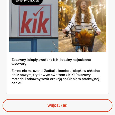
SUPER PROMOCJE
znaleźć coś dla siebie i to już od kilkunastu złotych.
Uwaga: można się zakochać w tej kolekcji od pierwszego
wejrzenia. No bo jak tu się oprzeć bermudom za 35 zł albo
kapeluszowi z dużym rondem?
Zabawny i ciepły sweter z KiK! Idealny na jesienne
wieczory
Zimno nie ma szans! Zadbaj o komfort i ciepło w chłodne
dni z nowym, frytkowym swetrem z KiK! Pluszowy
materiał i zabawny wzór czekają na Ciebie w atrakcyjnej
cenie!
WIĘCEJ (19)