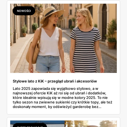
domowego budżetu. I tu na scenę wkracza KiK, dyskont
tekstylny, który od lat udowadnia, że przygotowanie
NOWOŚCI
siebie i swojego mieszkania na nową porę roku nie musi
wiązać się z ogromnymi wydatkami. W tym artykule
zrobimy pełen przegląd tego, co sieć przygotowała na
nadchodzące, chłodniejsze miesiące. Prześwietlimy
modowe propozycje dla całej rodziny i sprawdzimy, jakimi
drobiazgami można wyczarować jesienny klimat we
wnętrzach.
Stylowe lato z KiK – przegląd ubrań i akcesoriów
Lato 2025 zapowiada się wyjątkowo stylowo, a w
najnowszej ofercie KiK aż roi się od ubrań i dodatków,
które idealnie wpisują się w modne kolory 2025. To nie
tylko sezon na zwiewne sukienki czy krótkie topy, ale też
doskonały moment, by odświeżyć garderobę bez
rujnowania portfela. I właśnie tu KiK wychodzi naprzeciw
– z szerokim wyborem lekkich, letnich fasonów,
wygodnych materiałów i klasycznych krojów. Czy to
plażowy look, czy zestaw na miejski spacer – można