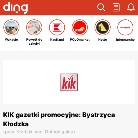
Wakacje
Powrót do
Kaufland
POLOmarket
Netto
Intermarche
szkoły!
KIK gazetki promocyjne: Bystrzyca
Kłodzka
(
pow. Kłodzki,
woj. Dolnośląskie
)