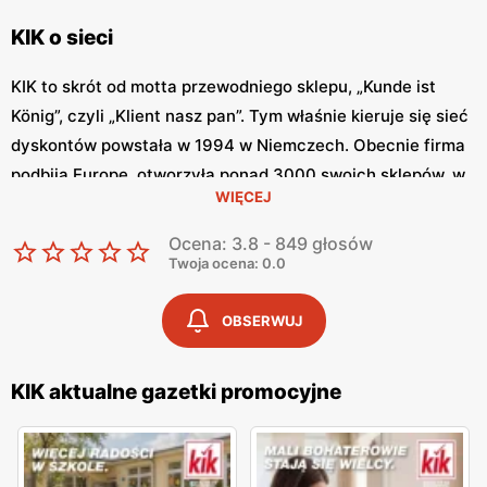
KIK o sieci
KIK to skrót od motta przewodniego sklepu, „Kunde ist
König”, czyli „Klient nasz pan”. Tym właśnie kieruje się sieć
dyskontów powstała w 1994 w Niemczech. Obecnie firma
podbija Europę, otworzyła ponad 3000 swoich sklepów, w
WIĘCEJ
tym ok. 200 w samej Polsce. Firma ta jednak nie
poprzestaje na tym, ma w planach ambitny plan rozwoju.
Ocena: 3.8 - 849 głosów
Zaskarbia sobie zainteresowanie klientów tym, że oferuje
Twoja ocena: 0.0
dobrej jakości produkty w naprawdę niskich cenach. Nie
dość, że ceny są niskie, to sieć regularnie obniża ceny
OBSERWUJ
wybranych produktów. KIK gazetka aktualna to miejsce,
gdzie można regularnie śledzić aktualne promocje. Można
KIK aktualne gazetki promocyjne
to robić nie tylko stacjonarnie przeglądając tradycyjną,
papierową gazetkę, ale również można znaleźć
gazetkę
KIK
w internecie.