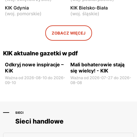
Żyrardów, ul. Kilińskiego 9
Wyszków, ul. Centralna 4
KIK Gdynia
KIK Bielsko-Biała
(
woj. pomorskie
)
(
woj. śląskie
)
KIK
KIK
Warka, ul. Puławska 30B
Pułtusk, ul. Nowy Rynek 2
ZOBACZ WIĘCEJ
KIK
KIK
Garwolin al. Legionów 2
Płońsk, ul. Warszawska 59
KIK aktualne gazetki w pdf
Odkryj nowe inspiracje –
Mali bohaterowie stają
KiK
się wielcy! - KIK
Ważna od 2026-08-10 do 2026-
Ważna od 2026-07-27 do 2026-
09-10
08-08
SIECI
Sieci handlowe