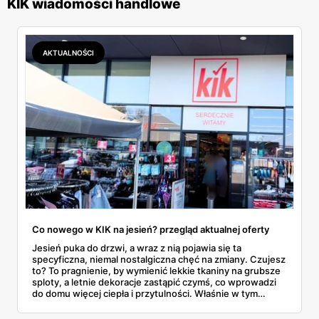
KIK wiadomości handlowe
AKTUALNOŚCI
Co nowego w KIK na jesień? przegląd aktualnej oferty
Jesień puka do drzwi, a wraz z nią pojawia się ta
specyficzna, niemal nostalgiczna chęć na zmiany. Czujesz
to? To pragnienie, by wymienić lekkie tkaniny na grubsze
sploty, a letnie dekoracje zastąpić czymś, co wprowadzi
do domu więcej ciepła i przytulności. Właśnie w tym
momencie wiele osób zaczyna rozglądać się za
sezonowymi nowościami, które nie zrujnowaną