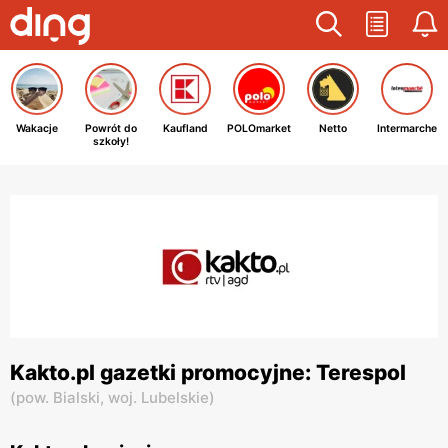
Wakacje
Powrót do
Kaufland
POLOmarket
Netto
Intermarche
szkoły!
Kakto.pl gazetki promocyjne: Terespol
(
pow. Bialski,
woj. Lubelskie
)