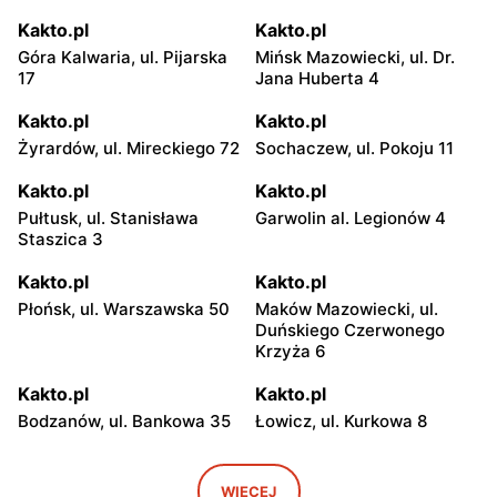
Kakto.pl
Kakto.pl
Góra Kalwaria, ul. Pijarska
Mińsk Mazowiecki, ul. Dr.
17
Jana Huberta 4
Kakto.pl
Kakto.pl
Żyrardów, ul. Mireckiego 72
Sochaczew, ul. Pokoju 11
Kakto.pl
Kakto.pl
Pułtusk, ul. Stanisława
Garwolin al. Legionów 4
Staszica 3
Kakto.pl
Kakto.pl
Płońsk, ul. Warszawska 50
Maków Mazowiecki, ul.
Duńskiego Czerwonego
Krzyża 6
Kakto.pl
Kakto.pl
Bodzanów, ul. Bankowa 35
Łowicz, ul. Kurkowa 8
Kakto.pl
Kakto.pl
Głowno, ul. Łowicka 50
Ryki, ul. Stanisława
WIĘCEJ