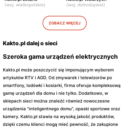
(
woj. wielkopolskie
)
(
woj. dolnośląskie
)
Kock, ul. pl. Anny
Tłuchowo, ul. 3 Maja 12
Jabłonowskiej 4/4
Kakto.pl
Kakto.pl
ZOBACZ WIĘCEJ
Końskie, ul. Warszawska 26
Końskie, ul. Kazanowska 3
Kakto.pl dalej o sieci
Szeroka gama urządzeń elektrycznych
Kakto.pl może poszczycić się imponującym wyborem
artykułów RTV i AGD. Od zmywarek i telewizorów po
smartfony, lodówki i kosiarki, firma oferuje kompleksową
gamę urządzeń dla domu i nie tylko. Dodatkowo, w
sklepach sieci można znaleźć również nowoczesne
urządzenia "inteligentnego domu", opaski sportowe oraz
kamery. Kakto.pl stawia na wysoką jakość produktów,
dzięki czemu klienci mogą mieć pewność, że zakupione