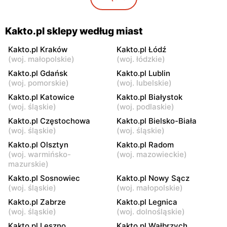
Poniatowskiego 6
Kakto.pl
Kakto.pl
Kakto.pl sklepy według miast
Radom, ul. Tadeusza
Drzewica, ul. Mostowa 1
Kościuszki 4
Kakto.pl Kraków
Kakto.pl Łódź
(
woj. małopolskie
)
(
woj. łódzkie
)
Kakto.pl
Kakto.pl
Kakto.pl Gdańsk
Kakto.pl Lublin
Zbuczyn, ul. Lipowa 9
Łuków, ul. Staropijarska 6
(
woj. pomorskie
)
(
woj. lubelskie
)
Kakto.pl Katowice
Kakto.pl Białystok
Kakto.pl
Kakto.pl
(
woj. śląskie
)
(
woj. podlaskie
)
Zwoleń, ul. Staropuławska
Kutno, ul. Norberta
Kakto.pl Częstochowa
Kakto.pl Bielsko-Biała
2
Barlickiego 27
(
woj. śląskie
)
(
woj. śląskie
)
Kakto.pl
Kakto.pl
Kakto.pl Olsztyn
Kakto.pl Radom
Ciechanowiec, ul.
Łódź, ul. Łagiewnicka
(
woj. warmińsko-
(
woj. mazowieckie
)
Łomżyńska 29
54/56
mazurskie
)
Kakto.pl Sosnowiec
Kakto.pl Nowy Sącz
Kakto.pl
Kakto.pl
(
woj. śląskie
)
(
woj. małopolskie
)
Zgierz, ul. Parzęczewska 21
Żuromin, ul. pl. Zielony
Kakto.pl Zabrze
Kakto.pl Legnica
Rynek 16
(
woj. śląskie
)
(
woj. dolnośląskie
)
Kakto.pl
Kakto.pl
Kakto.pl Leszno
Kakto.pl Wałbrzych