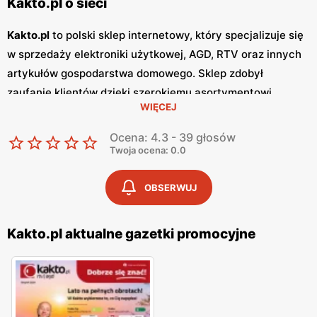
Kakto.pl o sieci
Kakto.pl
to polski sklep internetowy, który specjalizuje się
w sprzedaży elektroniki użytkowej, AGD, RTV oraz innych
artykułów gospodarstwa domowego. Sklep zdobył
zaufanie klientów dzięki szerokiemu asortymentowi,
WIĘCEJ
konkurencyjnym cenom oraz regularnym
promocjom
.
Oferta
Kakto.pl
obejmuje produkty znanych marek,
Ocena: 4.3 - 39 głosów
gwarantując wysoką jakość i niezawodność.
Gazetki
Twoja ocena: 0.0
promocyjne
Kakto.pl
są wydawane regularnie, zazwyczaj
co miesiąc, prezentując najnowsze oferty i specjalne
OBSERWUJ
zniżki. Dzięki nim klienci mogą na bieżąco śledzić
najnowsze promocje i planować zakupy, korzystając z
Kakto.pl aktualne gazetki promocyjne
wyjątkowych okazji. Sklep oferuje również sezonowe
wyprzedaże oraz programy lojalnościowe, które
dodatkowo zwiększają atrakcyjność oferty. Zakupy w
Kakto.pl
są proste i wygodne dzięki intuicyjnej stronie