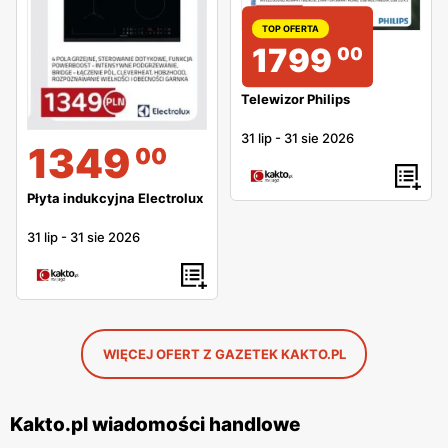
TOP OFERTA
1799
00
Telewizor Philips
31 lip
-
31 sie 2026
1349
00
Płyta indukcyjna Electrolux
31 lip
-
31 sie 2026
WIĘCEJ OFERT Z GAZETEK KAKTO.PL
Kakto.pl wiadomości handlowe