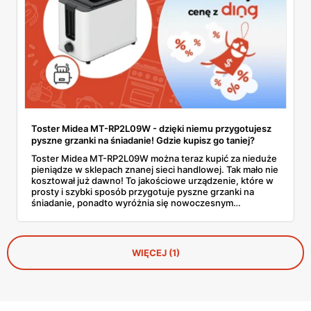
Toster Midea MT-RP2L09W - dzięki niemu przygotujesz
pyszne grzanki na śniadanie! Gdzie kupisz go taniej?
Toster Midea MT-RP2L09W można teraz kupić za nieduże
pieniądze w sklepach znanej sieci handlowej. Tak mało nie
kosztował już dawno! To jakościowe urządzenie, które w
prosty i szybki sposób przygotuje pyszne grzanki na
śniadanie, ponadto wyróżnia się nowoczesnym
designem. Poznaj jego wszystkie funkcje i przekonaj się,
jak wypadł w naszym porównaniu z innymi modelami.
WIĘCEJ (1)