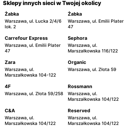
Kakto.pl
Kakto.pl
Sklepy innych sieci w Twojej okolicy
Radom, ul. Tadeusza
Zbuczyn, ul. Lipowa 9
Kościuszki 4
Żabka
Żabka
Warszawa, ul. Łucka 2/4/6
Warszawa, ul. Emilii Plater
Kakto.pl
Kakto.pl
lok. 2
47
Łuków, ul. Staropijarska 6
Zwoleń, ul. Staropuławska
2
Carrefour Express
Sephora
Warszawa, ul. Emilii Plater
Warszawa, ul.
Kakto.pl
Kakto.pl
47
Marszałkowska 116/122
Kutno, ul. Norberta
Ciechanowiec, ul.
Barlickiego 27
Łomżyńska 29
Zara
Organic
Warszawa, ul.
Warszawa, ul. Złota 59
Kakto.pl
Kakto.pl
Marszałkowska 104-122
Łódź, ul. Łagiewnicka
Zgierz, ul. Parzęczewska 21
54/56
4F
Rossmann
Warszawa, ul. Złota 59/258
Warszawa, ul.
Kakto.pl
Kakto.pl
Marszałkowska 104/122
Żuromin, ul. pl. Zielony
Kock, ul. pl. Anny
Rynek 16
Jabłonowskiej 4/4
C&A
Reserved
Warszawa, ul.
Warszawa, ul.
Kakto.pl
Kakto.pl
Marszałkowska 104/122
Marszałkowska 104/122
Tłuchowo, ul. 3 Maja 12
Końskie, ul. Warszawska 26