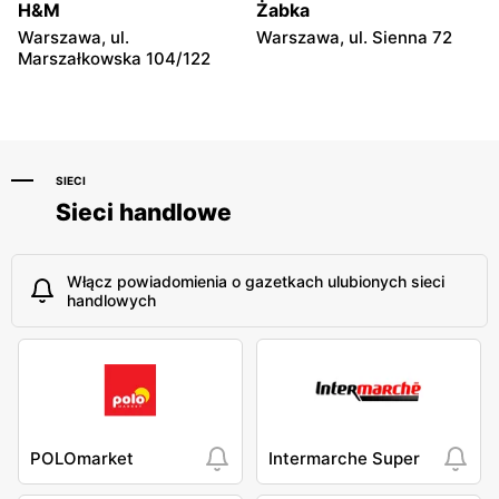
H&M
Żabka
Kakto.pl
Kakto.pl
Warszawa, ul.
Warszawa, ul. Sienna 72
Końskie, ul. Kazanowska 3
Międzyrzec Podlaski, ul.
Marszałkowska 104/122
Partyzantów 4B
SIECI
Sieci handlowe
Włącz powiadomienia o gazetkach ulubionych sieci
handlowych
POLOmarket
Intermarche Super