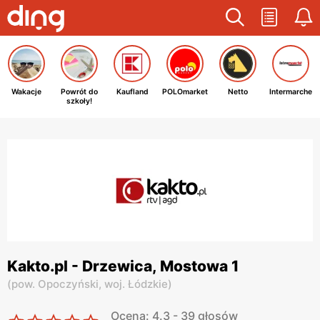
Wakacje
Powrót do
Kaufland
POLOmarket
Netto
Intermarche
szkoły!
Kakto.pl - Drzewica, Mostowa 1
(
pow. Opoczyński,
woj. Łódzkie
)
Ocena: 4.3 - 39 głosów