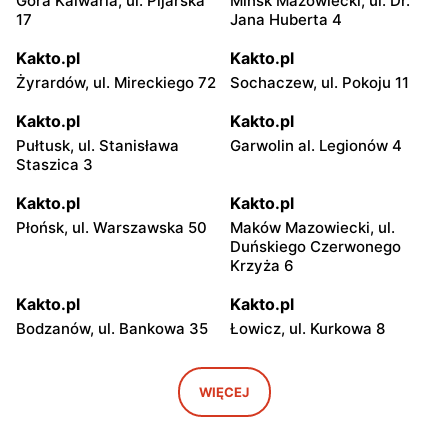
Góra Kalwaria, ul. Pijarska
Mińsk Mazowiecki, ul. Dr.
17
Jana Huberta 4
Kakto.pl
Kakto.pl
Żyrardów, ul. Mireckiego 72
Sochaczew, ul. Pokoju 11
Kakto.pl
Kakto.pl
Pułtusk, ul. Stanisława
Garwolin al. Legionów 4
Staszica 3
Kakto.pl
Kakto.pl
Płońsk, ul. Warszawska 50
Maków Mazowiecki, ul.
Duńskiego Czerwonego
Krzyża 6
Kakto.pl
Kakto.pl
Bodzanów, ul. Bankowa 35
Łowicz, ul. Kurkowa 8
Kakto.pl
Kakto.pl
Głowno, ul. Łowicka 50
Ryki, ul. Stanisława
WIĘCEJ
Poniatowskiego 6