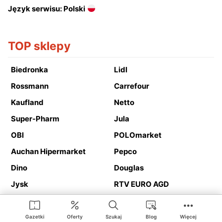
Język serwisu: Polski
TOP sklepy
Biedronka
Lidl
Rossmann
Carrefour
Kaufland
Netto
Super-Pharm
Jula
OBI
POLOmarket
Auchan Hipermarket
Pepco
Dino
Douglas
Jysk
RTV EURO AGD
Action
Media Expert
Deichmann
Media Markt
Gazetki
Oferty
Szukaj
Blog
Więcej