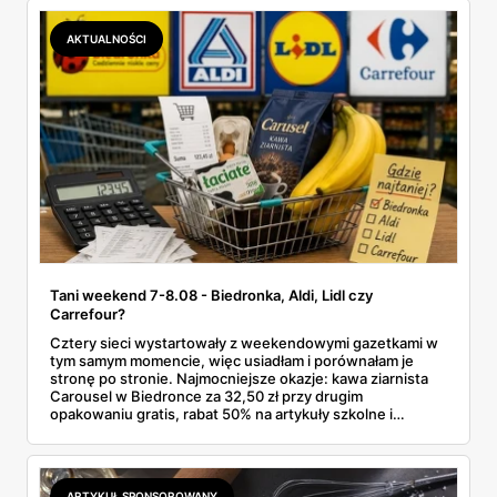
Makro ponad dwa razy więcej niż w weekendowej
promocji dyskontu.
AKTUALNOŚCI
Tani weekend 7-8.08 - Biedronka, Aldi, Lidl czy
Carrefour?
Cztery sieci wystartowały z weekendowymi gazetkami w
tym samym momencie, więc usiadłam i porównałam je
stronę po stronie. Najmocniejsze okazje: kawa ziarnista
Carousel w Biedronce za 32,50 zł przy drugim
opakowaniu gratis, rabat 50% na artykuły szkolne i
przemysłowe przy zakupie trzech sztuk oraz banany po
2,99 zł za kilogram, ale wyłącznie w sobotę z aplikacją. Aldi
odpowiada masłem za 2,99 zł. Werdykt w skrócie:
najwięcej wyciśniesz z Biedronki, po świeże warzywa jedź
ARTYKUŁ SPONSOROWANY