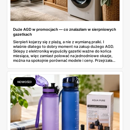
Duże AGD w promocjach — co znalazłam w sierpniowych
gazetkach
Sierpień kojarzy się z plażą, a nie z wymianą pralki. I
właśnie dlatego to dobry moment na zakup dużego AGD.
Sklepy z elektroniką wypuściły gazetki ważne do końca
miesiąca, więc zamiast polować na jednodniowe okazje,
można na spokojnie porównać modele i ceny. Przejrzałam
aktualne promocje AGD i RTV — poniżej wszystko, co
znalazłam, z cenami i terminami.
NOWOŚCI