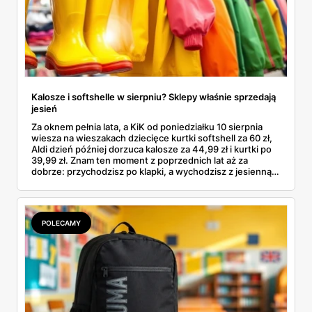
Kalosze i softshelle w sierpniu? Sklepy właśnie sprzedają
jesień
Za oknem pełnia lata, a KiK od poniedziałku 10 sierpnia
wiesza na wieszakach dziecięce kurtki softshell za 60 zł,
Aldi dzień później dorzuca kalosze za 44,99 zł i kurtki po
39,99 zł. Znam ten moment z poprzednich lat aż za
dobrze: przychodzisz po klapki, a wychodzisz z jesienną
garderobą dla całej rodziny. Sprawdziłam, co dokładnie
pojawi się w gazetkach w przyszłym tygodniu i czy jest
sens kupować jesień, zanim skończą się wakacje.
POLECAMY