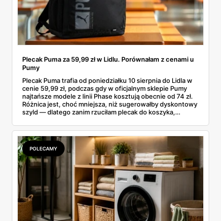
Plecak Puma za 59,99 zł w Lidlu. Porównałam z cenami u
Pumy
Plecak Puma trafia od poniedziałku 10 sierpnia do Lidla w
cenie 59,99 zł, podczas gdy w oficjalnym sklepie Pumy
najtańsze modele z linii Phase kosztują obecnie od 74 zł.
Różnica jest, choć mniejsza, niż sugerowałby dyskontowy
szyld — dlatego zanim rzuciłam plecak do koszyka,
rozłożyłam ceny na czynniki pierwsze. Poniżej cała
rozpiska: co dokładnie sprzedaje Lidl, ile kosztują
odpowiedniki u producenta i komu ten zakup naprawdę
się opłaci.
POLECAMY