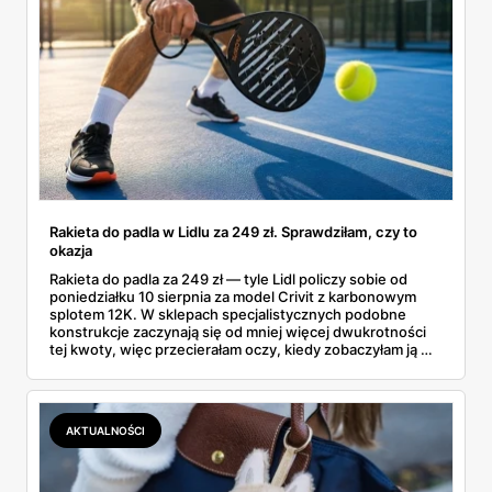
Rakieta do padla w Lidlu za 249 zł. Sprawdziłam, czy to
okazja
Rakieta do padla za 249 zł — tyle Lidl policzy sobie od
poniedziałku 10 sierpnia za model Crivit z karbonowym
splotem 12K. W sklepach specjalistycznych podobne
konstrukcje zaczynają się od mniej więcej dwukrotności
tej kwoty, więc przecierałam oczy, kiedy zobaczyłam ją w
gazetce między dresami a wkrętarką. Padel to dziś
najszybciej rosnący sport w Polsce: kortów przybywa
lawinowo, a chętnych jeszcze szybciej. Sprawdziłam, co
dokładnie dostajemy za te pieniądze i komu taka rakieta
AKTUALNOŚCI
faktycznie wystarczy.