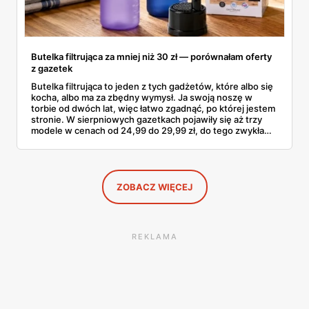
Butelka filtrująca za mniej niż 30 zł — porównałam oferty
z gazetek
Butelka filtrująca to jeden z tych gadżetów, które albo się
kocha, albo ma za zbędny wymysł. Ja swoją noszę w
torbie od dwóch lat, więc łatwo zgadnąć, po której jestem
stronie. W sierpniowych gazetkach pojawiły się aż trzy
modele w cenach od 24,99 do 29,99 zł, do tego zwykła
butelka za 14,99 zł dla nieprzekonanych. Sprawdziłam
wszystkie oferty i policzyłam, kiedy taki zakup faktycznie
się opłaca.
ZOBACZ WIĘCEJ
REKLAMA