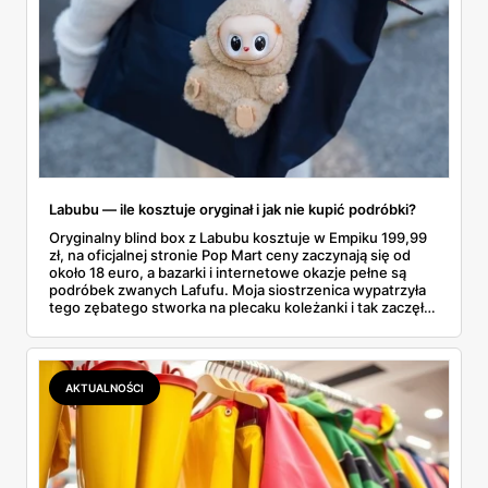
Labubu — ile kosztuje oryginał i jak nie kupić podróbki?
Oryginalny blind box z Labubu kosztuje w Empiku 199,99
zł, na oficjalnej stronie Pop Mart ceny zaczynają się od
około 18 euro, a bazarki i internetowe okazje pełne są
podróbek zwanych Lafufu. Moja siostrzenica wypatrzyła
tego zębatego stworka na plecaku koleżanki i tak zaczęło
się rodzinne śledztwo: co to właściwie jest, ile naprawdę
kosztuje i po czym poznać, że sprzedawca nie wciska nam
podróbki. Spisałam wszystko, czego się dowiedziałam —
łącznie z jedną wpadką, o której za chwilę.
AKTUALNOŚCI