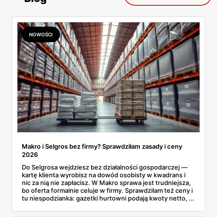
NOWOŚCI
Makro i Selgros bez firmy? Sprawdziłam zasady i ceny
2026
Do Selgrosa wejdziesz bez działalności gospodarczej —
kartę klienta wyrobisz na dowód osobisty w kwadrans i
nic za nią nie zapłacisz. W Makro sprawa jest trudniejsza,
bo oferta formalnie celuje w firmy. Sprawdziłam też ceny i
tu niespodzianka: gazetki hurtowni podają kwoty netto, a
przy kasie doliczany jest VAT. Co więcej, hurt wcale nie
zawsze wygrywa — ta sama kawa ziarnista kosztuje w