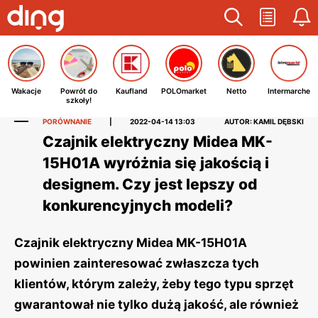
Wakacje
Powrót do
Kaufland
POLOmarket
Netto
Intermarche
szkoły!
PORÓWNANIE
|
2022-04-14 13:03
AUTOR: KAMIL DĘBSKI
Czajnik elektryczny Midea MK-
15H01A wyróżnia się jakością i
designem. Czy jest lepszy od
konkurencyjnych modeli?
Czajnik elektryczny Midea MK-15H01A
powinien zainteresować zwłaszcza tych
klientów, którym zależy, żeby tego typu sprzęt
gwarantował nie tylko dużą jakość, ale również