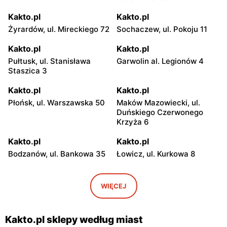
Kakto.pl
Kakto.pl
Żyrardów, ul. Mireckiego 72
Sochaczew, ul. Pokoju 11
Kakto.pl
Kakto.pl
Pułtusk, ul. Stanisława
Garwolin al. Legionów 4
Staszica 3
Kakto.pl
Kakto.pl
Płońsk, ul. Warszawska 50
Maków Mazowiecki, ul.
Duńskiego Czerwonego
Krzyża 6
Kakto.pl
Kakto.pl
Bodzanów, ul. Bankowa 35
Łowicz, ul. Kurkowa 8
Kakto.pl
Kakto.pl
Głowno, ul. Łowicka 50
Ryki, ul. Stanisława
WIĘCEJ
Poniatowskiego 6
Kakto.pl
Kakto.pl
Kakto.pl sklepy według miast