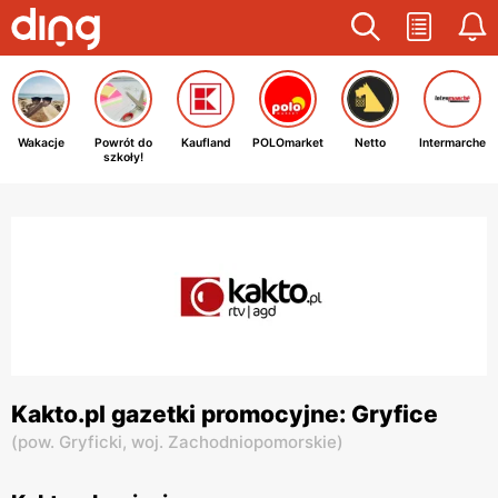
Wakacje
Powrót do
Kaufland
POLOmarket
Netto
Intermarche
szkoły!
Kakto.pl gazetki promocyjne: Gryfice
(
pow. Gryficki,
woj. Zachodniopomorskie
)