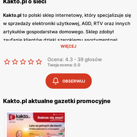
Kakto.pl o sieci
Kakto.pl
to polski sklep internetowy, który specjalizuje się
w sprzedaży elektroniki użytkowej, AGD, RTV oraz innych
artykułów gospodarstwa domowego. Sklep zdobył
zaufanie klientów dzięki szerokiemu asortymentowi,
WIĘCEJ
konkurencyjnym cenom oraz regularnym
promocjom
.
Oferta
Kakto.pl
obejmuje produkty znanych marek,
Ocena: 4.3 - 39 głosów
gwarantując wysoką jakość i niezawodność.
Gazetki
Twoja ocena: 0.0
promocyjne
Kakto.pl
są wydawane regularnie, zazwyczaj
co miesiąc, prezentując najnowsze oferty i specjalne
OBSERWUJ
zniżki. Dzięki nim klienci mogą na bieżąco śledzić
najnowsze promocje i planować zakupy, korzystając z
Kakto.pl aktualne gazetki promocyjne
wyjątkowych okazji. Sklep oferuje również sezonowe
wyprzedaże oraz programy lojalnościowe, które
dodatkowo zwiększają atrakcyjność oferty. Zakupy w
Kakto.pl
są proste i wygodne dzięki intuicyjnej stronie