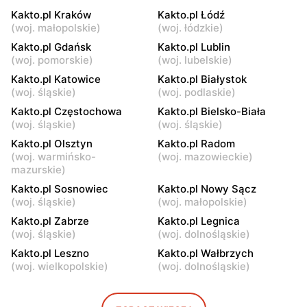
Radom, ul. Tadeusza
Drzewica, ul. Mostowa 1
Kościuszki 4
Kakto.pl Kraków
Kakto.pl Łódź
(
woj. małopolskie
)
(
woj. łódzkie
)
Kakto.pl
Kakto.pl
Kakto.pl Gdańsk
Kakto.pl Lublin
Zbuczyn, ul. Lipowa 9
Łuków, ul. Staropijarska 6
(
woj. pomorskie
)
(
woj. lubelskie
)
Kakto.pl Katowice
Kakto.pl Białystok
Kakto.pl
Kakto.pl
(
woj. śląskie
)
(
woj. podlaskie
)
Zwoleń, ul. Staropuławska
Kutno, ul. Norberta
Kakto.pl Częstochowa
Kakto.pl Bielsko-Biała
2
Barlickiego 27
(
woj. śląskie
)
(
woj. śląskie
)
Kakto.pl
Kakto.pl
Kakto.pl Olsztyn
Kakto.pl Radom
Ciechanowiec, ul.
Łódź, ul. Łagiewnicka
(
woj. warmińsko-
(
woj. mazowieckie
)
Łomżyńska 29
54/56
mazurskie
)
Kakto.pl Sosnowiec
Kakto.pl Nowy Sącz
Kakto.pl
Kakto.pl
(
woj. śląskie
)
(
woj. małopolskie
)
Zgierz, ul. Parzęczewska 21
Żuromin, ul. pl. Zielony
Kakto.pl Zabrze
Kakto.pl Legnica
Rynek 16
(
woj. śląskie
)
(
woj. dolnośląskie
)
Kakto.pl
Kakto.pl
Kakto.pl Leszno
Kakto.pl Wałbrzych
(
woj. wielkopolskie
)
(
woj. dolnośląskie
)
Kock, ul. pl. Anny
Tłuchowo, ul. 3 Maja 12
Jabłonowskiej 4/4