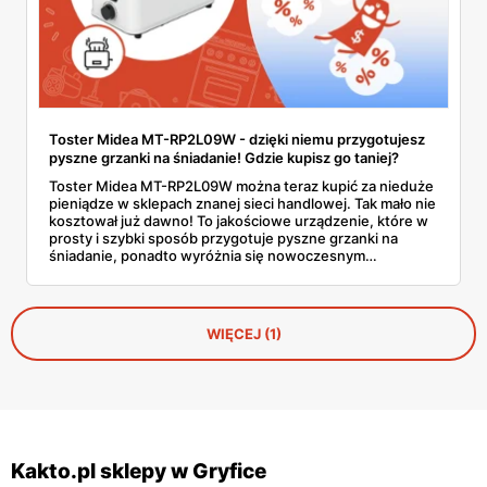
Toster Midea MT-RP2L09W - dzięki niemu przygotujesz
pyszne grzanki na śniadanie! Gdzie kupisz go taniej?
Toster Midea MT-RP2L09W można teraz kupić za nieduże
pieniądze w sklepach znanej sieci handlowej. Tak mało nie
kosztował już dawno! To jakościowe urządzenie, które w
prosty i szybki sposób przygotuje pyszne grzanki na
śniadanie, ponadto wyróżnia się nowoczesnym
designem. Poznaj jego wszystkie funkcje i przekonaj się,
jak wypadł w naszym porównaniu z innymi modelami.
WIĘCEJ (1)
Kakto.pl sklepy w Gryfice