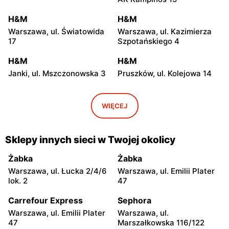
H&M
H&M
Warszawa, ul. Światowida
Warszawa, ul. Kazimierza
17
Szpotańskiego 4
H&M
H&M
Janki, ul. Mszczonowska 3
Pruszków, ul. Kolejowa 14
H&M
H&M
Piaseczno, ul. Puławska 46
Wołomin, ul. Geodetów 2
WIĘCEJ
H&M
H&M
Otwock, ul. Kupiecka 2
Podkowa Leśna, ul. Gołębia
Sklepy innych sieci w Twojej okolicy
26
Żabka
Żabka
H&M
H&M
Warszawa, ul. Łucka 2/4/6
Warszawa, ul. Emilii Plater
Nowy Dwór Mazowiecki, ul.
Żyrardów, ul. 1 Maja 40
lok. 2
47
Warszawska 36
Carrefour Express
Sephora
H&M
H&M
Warszawa, ul. Emilii Plater
Warszawa, ul.
Sochaczew, ul.
Ciechanów, ul.
47
Marszałkowska 116/122