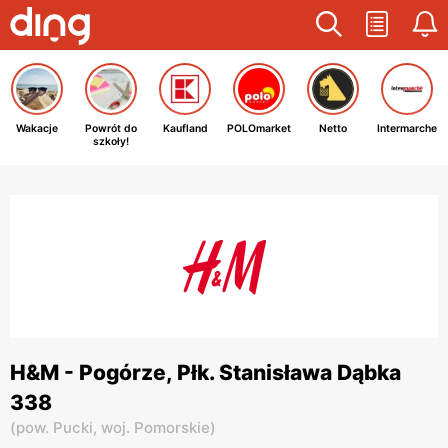
Wakacje
Powrót do
Kaufland
POLOmarket
Netto
Intermarche
szkoły!
H&M - Pogórze, Płk. Stanisława Dąbka
338
(
pow. Pucki,
woj. Pomorskie
)