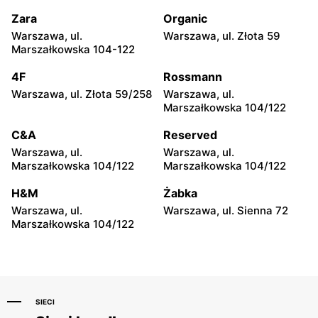
Warszawska 119
Władysławowo 65
Zara
Organic
H&M
H&M
Warszawa, ul.
Warszawa, ul. Złota 59
Siedlce, ul. Józefa
Płock, ul. Wyszogrodzka
Marszałkowska 104-122
Piłsudskiego 74
127
4F
Rossmann
H&M
H&M
Warszawa, ul. Złota 59/258
Warszawa, ul.
Radom, ul. Bolesława
Radom al. Józefa
Marszałkowska 104/122
Chrobrego 1
Grzecznarowskiego 28
C&A
Reserved
H&M
H&M
Warszawa, ul.
Warszawa, ul.
Ostrołęka, ul. Gen. Augusta
Tomaszów Mazowiecki, ul.
Marszałkowska 104/122
Marszałkowska 104/122
Emila Fieldorfa Nila 28
Norberta Barlickiego 1
H&M
Żabka
H&M
H&M
Warszawa, ul.
Warszawa, ul. Sienna 72
Puławy, ul. Lubelska 2
Łódź, ul. Brzezińska 27/29
Marszałkowska 104/122
SIECI