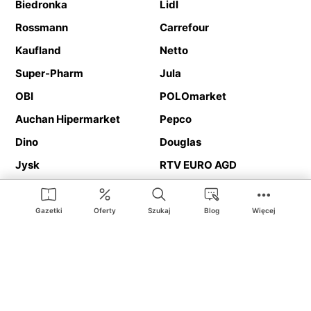
Biedronka
Lidl
Rossmann
Carrefour
Kaufland
Netto
Super-Pharm
Jula
OBI
POLOmarket
Auchan Hipermarket
Pepco
Dino
Douglas
Jysk
RTV EURO AGD
Action
Media Expert
Deichmann
Media Markt
Gazetki
Oferty
Szukaj
Blog
Więcej
Ding.pl to serwis internetowy prezentujący
gazetki promocyjne
oraz
katalogi
sklepów i dużych sieci handlowych. Dzięki
geolokalizacji otrzymasz przede wszystkim oferty sklepów, z
Twojego bliskiego otoczenia. Dodatkowo na stronie znajdziesz
adresy sklepów, więc w trakcie podróży bez problemu trafisz do
ulubionego sklepu.