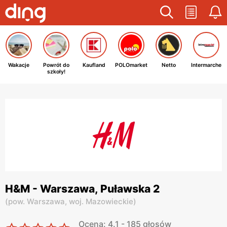
Wakacje
Powrót do
Kaufland
POLOmarket
Netto
Intermarche
szkoły!
H&M - Warszawa, Puławska 2
(
pow. Warszawa,
woj. Mazowieckie
)
Ocena: 4.1 - 185 głosów