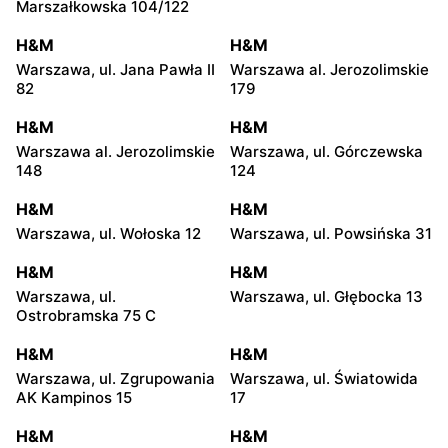
Marszałkowska 104/122
H&M
H&M
Warszawa, ul. Jana Pawła II
Warszawa al. Jerozolimskie
82
179
H&M
H&M
Warszawa al. Jerozolimskie
Warszawa, ul. Górczewska
148
124
H&M
H&M
Warszawa, ul. Wołoska 12
Warszawa, ul. Powsińska 31
H&M
H&M
Warszawa, ul.
Warszawa, ul. Głębocka 13
Ostrobramska 75 C
H&M
H&M
Warszawa, ul. Zgrupowania
Warszawa, ul. Światowida
AK Kampinos 15
17
H&M
H&M