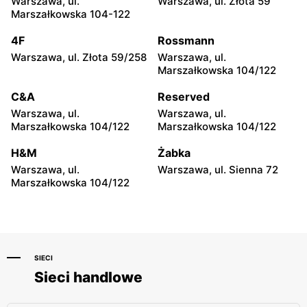
Warszawa, ul.
Warszawa, ul. Złota 59
Płock, ul. Wyszogrodzka
Radom, ul. Bolesława
Marszałkowska 104-122
127
Chrobrego 1
4F
Rossmann
H&M
H&M
Warszawa, ul. Złota 59/258
Warszawa, ul.
Radom al. Józefa
Ostrołęka, ul. Gen. Augusta
Marszałkowska 104/122
Grzecznarowskiego 28
Emila Fieldorfa Nila 28
C&A
Reserved
H&M
H&M
Warszawa, ul.
Warszawa, ul.
Tomaszów Mazowiecki, ul.
Puławy, ul. Lubelska 2
Marszałkowska 104/122
Marszałkowska 104/122
Norberta Barlickiego 1
H&M
Żabka
H&M
H&M
Warszawa, ul.
Warszawa, ul. Sienna 72
Łódź, ul. Brzezińska 27/29
Łódź al. Marsz. Józefa
Marszałkowska 104/122
Piłsudskiego 15/23
SIECI
Sieci handlowe