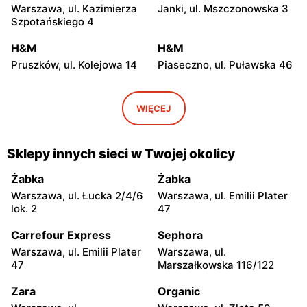
Warszawa, ul. Kazimierza
Janki, ul. Mszczonowska 3
Szpotańskiego 4
H&M
H&M
Pruszków, ul. Kolejowa 14
Piaseczno, ul. Puławska 46
H&M
H&M
Wołomin, ul. Geodetów 2
Otwock, ul. Kupiecka 2
WIĘCEJ
H&M
H&M
Podkowa Leśna, ul. Gołębia
Nowy Dwór Mazowiecki, ul.
Sklepy innych sieci w Twojej okolicy
26
Warszawska 36
Żabka
Żabka
H&M
H&M
Warszawa, ul. Łucka 2/4/6
Warszawa, ul. Emilii Plater
Żyrardów, ul. 1 Maja 40
Sochaczew, ul.
lok. 2
47
Warszawska 119
Carrefour Express
Sephora
H&M
H&M
Warszawa, ul. Emilii Plater
Warszawa, ul.
Ciechanów, ul.
Siedlce, ul. Józefa
47
Marszałkowska 116/122
Władysławowo 65
Piłsudskiego 74
Zara
Organic
H&M
H&M