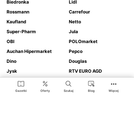
Biedronka
Lidl
Rossmann
Carrefour
Kaufland
Netto
Super-Pharm
Jula
OBI
POLOmarket
Auchan Hipermarket
Pepco
Dino
Douglas
Jysk
RTV EURO AGD
Action
Media Expert
Deichmann
Media Markt
Gazetki
Oferty
Szukaj
Blog
Więcej
Ding.pl to serwis internetowy prezentujący
gazetki promocyjne
oraz
katalogi
sklepów i dużych sieci handlowych. Dzięki
geolokalizacji otrzymasz przede wszystkim oferty sklepów, z
Twojego bliskiego otoczenia. Dodatkowo na stronie znajdziesz
adresy sklepów, więc w trakcie podróży bez problemu trafisz do
ulubionego sklepu.