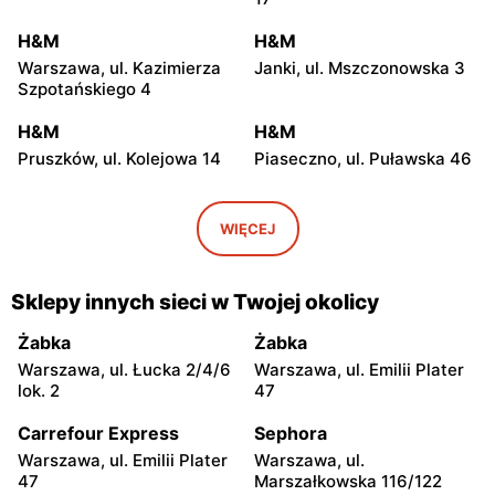
H&M
H&M
Warszawa, ul. Kazimierza
Janki, ul. Mszczonowska 3
Szpotańskiego 4
H&M
H&M
Pruszków, ul. Kolejowa 14
Piaseczno, ul. Puławska 46
H&M
H&M
Wołomin, ul. Geodetów 2
Otwock, ul. Kupiecka 2
WIĘCEJ
H&M
H&M
Podkowa Leśna, ul. Gołębia
Nowy Dwór Mazowiecki, ul.
Sklepy innych sieci w Twojej okolicy
26
Warszawska 36
Żabka
Żabka
H&M
H&M
Warszawa, ul. Łucka 2/4/6
Warszawa, ul. Emilii Plater
Żyrardów, ul. 1 Maja 40
Sochaczew, ul.
lok. 2
47
Warszawska 119
Carrefour Express
Sephora
H&M
H&M
Warszawa, ul. Emilii Plater
Warszawa, ul.
Ciechanów, ul.
Siedlce, ul. Józefa
47
Marszałkowska 116/122