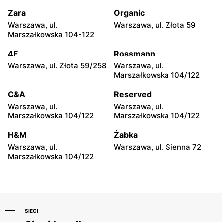
Władysławowo 65
Piłsudskiego 74
Zara
Organic
H&M
H&M
Warszawa, ul.
Warszawa, ul. Złota 59
Płock, ul. Wyszogrodzka
Radom, ul. Bolesława
Marszałkowska 104-122
127
Chrobrego 1
4F
Rossmann
H&M
H&M
Warszawa, ul. Złota 59/258
Warszawa, ul.
Radom al. Józefa
Ostrołęka, ul. Gen. Augusta
Marszałkowska 104/122
Grzecznarowskiego 28
Emila Fieldorfa Nila 28
C&A
Reserved
H&M
H&M
Warszawa, ul.
Warszawa, ul.
Tomaszów Mazowiecki, ul.
Puławy, ul. Lubelska 2
Marszałkowska 104/122
Marszałkowska 104/122
Norberta Barlickiego 1
H&M
Żabka
H&M
H&M
Warszawa, ul.
Warszawa, ul. Sienna 72
Łódź, ul. Brzezińska 27/29
Łódź al. Marsz. Józefa
Marszałkowska 104/122
Piłsudskiego 15/23
SIECI