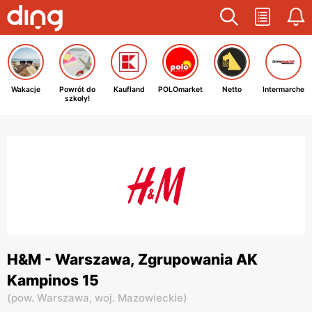
Wakacje
Powrót do
Kaufland
POLOmarket
Netto
Intermarche
szkoły!
H&M - Warszawa, Zgrupowania AK
Kampinos 15
(
pow. Warszawa,
woj. Mazowieckie
)