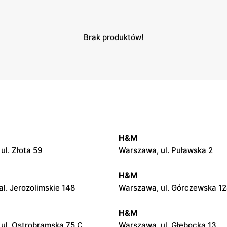
Brak produktów!
H&M
ul. Złota 59
Warszawa, ul. Puławska 2
H&M
l. Jerozolimskie 148
Warszawa, ul. Górczewska 1
H&M
ul. Ostrobramska 75 C
Warszawa, ul. Głębocka 13