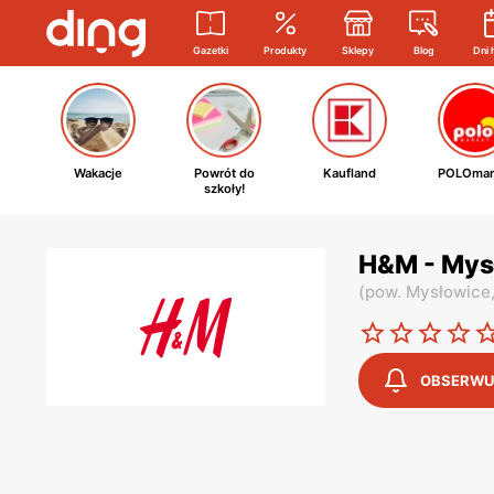
Gazetki
Produkty
Sklepy
Blog
Dni 
Wakacje
Powrót do
Kaufland
POLOmar
szkoły!
H&M - Mys
(
pow. Mysłowice
OBSERWU