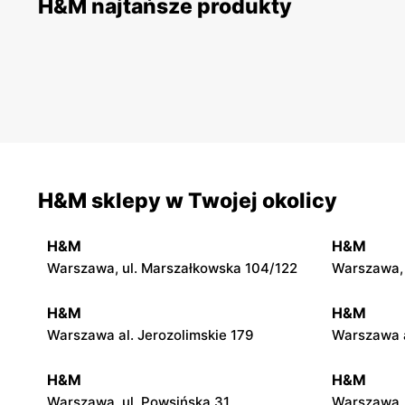
H&M najtańsze produkty
H&M sklepy w Twojej okolicy
H&M
H&M
Warszawa, ul. Marszałkowska 104/122
Warszawa, 
H&M
H&M
Warszawa al. Jerozolimskie 179
Warszawa a
H&M
H&M
Warszawa, ul. Powsińska 31
Warszawa, 