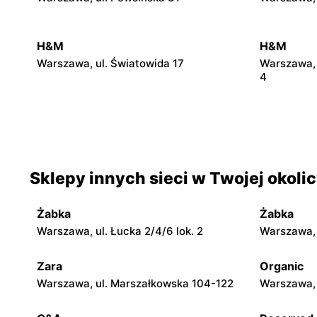
H&M
H&M
Warszawa, ul. Światowida 17
Warszawa, 
4
H&M
H&M
Piaseczno, ul. Puławska 46
Wołomin, u
H&M
H&M
Sklepy innych sieci w Twojej okoli
Nowy Dwór Mazowiecki, ul. Warszawska
Żyrardów, u
36
Żabka
Żabka
H&M
H&M
Warszawa, ul. Łucka 2/4/6 lok. 2
Warszawa, u
Siedlce, ul. Józefa Piłsudskiego 74
Płock, ul.
Zara
Organic
H&M
H&M
Warszawa, ul. Marszałkowska 104-122
Warszawa, 
Ostrołęka, ul. Gen. Augusta Emila
Tomaszów M
Fieldorfa Nila 28
Barlickiego