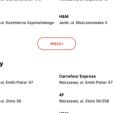
H&M
ul. Kazimierza Szpotańskiego
Janki, ul. Mszczonowska 3
H&M
WIĘCEJ
l. Geodetów 2
Otwock, ul. Kupiecka 2
H&M
cy
l. 1 Maja 40
Sochaczew, ul. Warszawska 
Carrefour Express
H&M
l. Emilii Plater 47
Warszawa, ul. Emilii Plater 47
 Wyszogrodzka 127
Radom, ul. Bolesława Chrobr
4F
H&M
ul. Złota 59
Warszawa, ul. Złota 59/258
azowiecki, ul. Norberta
Puławy, ul. Lubelska 2
 1