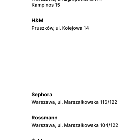
Kampinos 15
H&M
Pruszków, ul. Kolejowa 14
H&M
Podkowa Leśna, ul. Gołębia 26
H&M
119
Ciechanów, ul. Władysławowo 65
Sephora
H&M
Warszawa, ul. Marszałkowska 116/122
ego 1
Radom al. Józefa Grzecznarowskiego 28
Rossmann
H&M
Warszawa, ul. Marszałkowska 104/122
Łódź, ul. Brzezińska 27/29