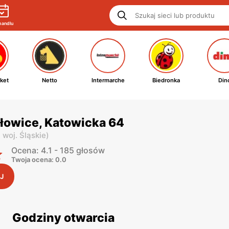
handlu
ket
Netto
Intermarche
Biedronka
Din
łowice, Katowicka 64
,
woj. Śląskie
)
Ocena: 4.1 - 185 głosów
Twoja ocena: 0.0
J
Godziny otwarcia