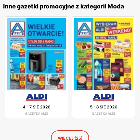
wysoką jakością wykonania oraz różnorodnością stylów,
Inne gazetki promocyjne z kategorii Moda
co sprawia, że każdy klient znajdzie coś dla siebie. Marka
stawia na innowacyjność i ciągłe udoskonalanie swoich
wyrobów, co pozwala na oferowanie odzieży, która jest nie
tylko modna, ale także wygodna i trwała. Sklepy
H&M
znajdują się w dogodnych lokalizacjach na terenie całej
Polski, co ułatwia dostęp do szerokiej gamy odzieży i
akcesoriów dla całej rodziny. Firma kładzie duży nacisk na
jakość obsługi oraz pomoc w wyborze odpowiednich
produktów, oferując fachowe doradztwo i wsparcie na
każdym etapie zakupów. Dzięki temu
H&M
zdobyła
lojalność wielu zadowolonych klientów.
4
-
7 SIE 2026
5
-
8 SIE 2026
GAZETKA ALDI
GAZETKA ALDI
WIĘCEJ (25)