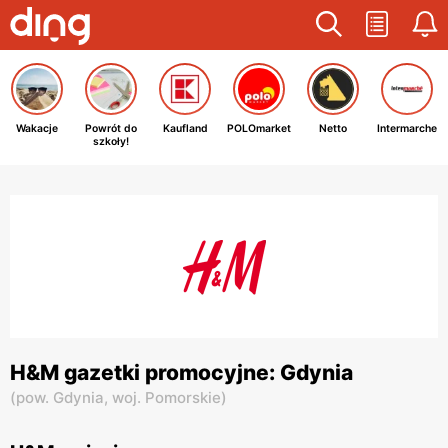
Wakacje
Powrót do
Kaufland
POLOmarket
Netto
Intermarche
szkoły!
H&M gazetki promocyjne: Gdynia
(
pow. Gdynia,
woj. Pomorskie
)