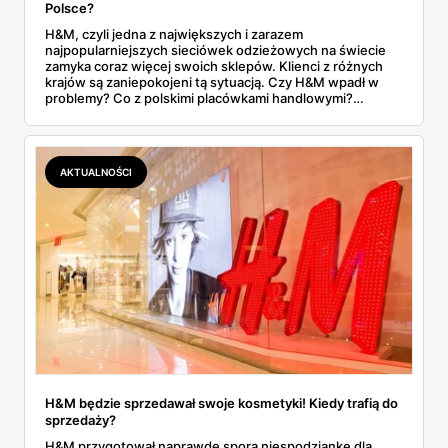
Polsce?
H&M, czyli jedna z największych i zarazem
najpopularniejszych sieciówek odzieżowych na świecie
zamyka coraz więcej swoich sklepów. Klienci z różnych
krajów są zaniepokojeni tą sytuacją. Czy H&M wpadł w
problemy? Co z polskimi placówkami handlowymi?
Zapoznaj się z naszym artykułem i dowiedz się wszystkich
szczegółów na ten temat.
AKTUALNOŚCI
H&M będzie sprzedawał swoje kosmetyki! Kiedy trafią do
sprzedaży?
H&M przygotował naprawdę sporą niespodziankę dla