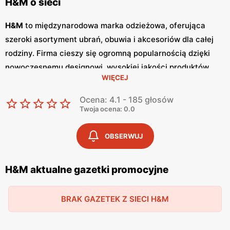
H&M o sieci
H&M
to międzynarodowa marka odzieżowa, oferująca
szeroki asortyment ubrań, obuwia i akcesoriów dla całej
rodziny. Firma cieszy się ogromną popularnością dzięki
nowoczesnemu designowi, wysokiej jakości produktów
WIĘCEJ
oraz atrakcyjnym
niskim cenom
. Klienci cenią sobie
również częste
promocje
, które umożliwiają zakup
Ocena: 4.1 - 185 głosów
modnych ubrań w korzystnych cenach. Jednym z
Twoja ocena: 0.0
kluczowych elementów strategii marketingowej
H&M
są
regularnie wydawane
gazetki promocyjne
.
Gazetki
te
OBSERWUJ
prezentują najnowsze kolekcje, wyprzedaże oraz
specjalne oferty, dzięki czemu klienci mogą planować
H&M aktualne gazetki promocyjne
swoje zakupy i korzystać z wyjątkowych okazji cenowych.
Publikacje te są dostępne zarówno w formie papierowej w
BRAK GAZETEK Z SIECI H&M
sklepach, jak i online, co umożliwia łatwy dostęp do
aktualnych ofert. Produkty
H&M
charakteryzują się