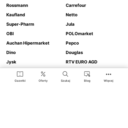
Rossmann
Carrefour
Kaufland
Netto
Super-Pharm
Jula
OBI
POLOmarket
Auchan Hipermarket
Pepco
Dino
Douglas
Jysk
RTV EURO AGD
Action
Media Expert
Deichmann
Media Markt
Gazetki
Oferty
Szukaj
Blog
Więcej
Ding.pl to serwis internetowy prezentujący
gazetki promocyjne
oraz
katalogi
sklepów i dużych sieci handlowych. Dzięki
geolokalizacji otrzymasz przede wszystkim oferty sklepów, z
Twojego bliskiego otoczenia. Dodatkowo na stronie znajdziesz
adresy sklepów, więc w trakcie podróży bez problemu trafisz do
ulubionego sklepu.