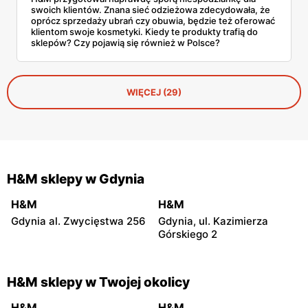
swoich klientów. Znana sieć odzieżowa zdecydowała, że
oprócz sprzedaży ubrań czy obuwia, będzie też oferować
klientom swoje kosmetyki. Kiedy te produkty trafią do
sklepów? Czy pojawią się również w Polsce?
WIĘCEJ (29)
H&M sklepy w Gdynia
H&M
H&M
Gdynia al. Zwycięstwa 256
Gdynia, ul. Kazimierza
Górskiego 2
H&M sklepy w Twojej okolicy
H&M
H&M