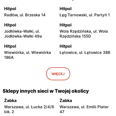
Hitpol
Hitpol
Radłów, ul. Brzeska 14
Łęg Tarnowski, ul. Partyń 1
Hitpol
Hitpol
Jodłówka-Wałki, ul.
Wola Rzędzińska, ul. Wola
Jodłówka-Wałki 49a
Rzędzińska 155D
Hitpol
Hitpol
Wiewiórka, ul. Wiewiórka
Łętowice, ul. Łętowice 388
186A
Hitpol
Hitpol
Szczepanów, ul. Łukowa 39
Skrzyszów, ul. Skrzyszów
WIĘCEJ
174B
Hitpol
Hitpol
Sklepy innych sieci w Twojej okolicy
Grodzisko Dolne, ul.
Zgłobice, ul. Zgłobicka 70
Grodzisko Dolne 137C
Żabka
Żabka
Warszawa, ul. Łucka 2/4/6
Warszawa, ul. Emilii Plater
Hitpol
Hitpol
lok. 2
47