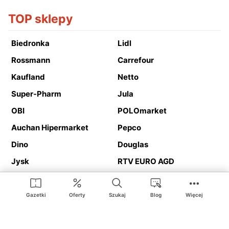
TOP sklepy
Biedronka
Lidl
Rossmann
Carrefour
Kaufland
Netto
Super-Pharm
Jula
OBI
POLOmarket
Auchan Hipermarket
Pepco
Dino
Douglas
Jysk
RTV EURO AGD
Action
Media Expert
Deichmann
Media Markt
Gazetki
Oferty
Szukaj
Blog
Więcej
Ding.pl to serwis internetowy prezentujący
gazetki promocyjne