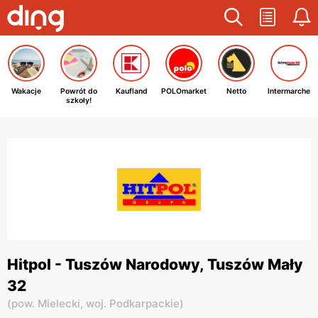
Wakacje
Powrót do
Kaufland
POLOmarket
Netto
Intermarche
szkoły!
Hitpol - Tuszów Narodowy, Tuszów Mały
32
(
pow. Mielecki,
woj. Podkarpackie
)