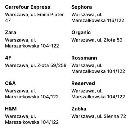
Sieniawa, ul. Słoneczna 78
Sułków, ul. Sułków 623
Carrefour Express
Sephora
Hitpol
Hitpol
Warszawa, ul. Emilii Plater
Warszawa, ul.
Wieliczka, ul. Gdowska 31
Tuchów, ul. Rynek 17
47
Marszałkowska 116/122
Hitpol
Hitpol
Zara
Organic
Gdów, ul. Łapanowska 1424
Gromnik, ul. Krynicka 2
Warszawa, ul.
Warszawa, ul. Złota 59
Marszałkowska 104-122
Hitpol
Hitpol
4F
Rossmann
Glinik Górny, ul. Glinik
Łapanów, ul. Łapanów 15
Górny 142
Warszawa, ul. Złota 59/258
Warszawa, ul.
Marszałkowska 104/122
Hitpol
Hitpol
C&A
Reserved
Brzyska, ul. Brzyska 52
Szerzyny, ul. Szerzyny 670
Warszawa, ul.
Warszawa, ul.
Hitpol
Hitpol
Marszałkowska 104/122
Marszałkowska 104/122
Ołpiny, ul. Ołpiny 97
Bieździedza, ul.
H&M
Żabka
Bieździedza 97
Warszawa, ul.
Warszawa, ul. Sienna 72
Marszałkowska 104/122