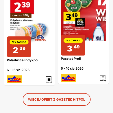
18% TANIEJ!
17% TANIEJ!
3
49
2
39
Pasztet Profi
Polędwica Indykpol
6
-
16 sie 2026
6
-
16 sie 2026
WIĘCEJ OFERT Z GAZETEK HITPOL