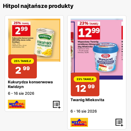
Hitpol najtańsze produkty
25% TANIEJ!
2
99
23% TANIEJ!
Kukurydza konserwowa
12
99
Kwidzyn
6
-
16 sie 2026
Twaróg Mlekovita
6
-
16 sie 2026