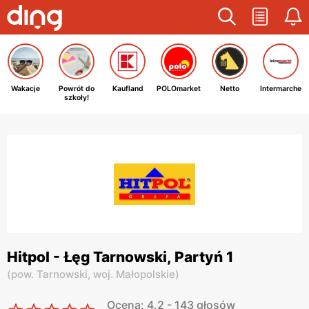
Wakacje
Powrót do
Kaufland
POLOmarket
Netto
Intermarche
szkoły!
Hitpol - Łęg Tarnowski, Partyń 1
(
pow. Tarnowski,
woj. Małopolskie
)
Ocena: 4.2 - 143 głosów