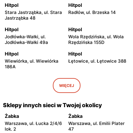
Hitpol
Hitpol
Stara Jastrząbka, ul. Stara
Radłów, ul. Brzeska 14
Jastrząbka 48
Hitpol
Hitpol
Jodłówka-Wałki, ul.
Wola Rzędzińska, ul. Wola
Jodłówka-Wałki 49a
Rzędzińska 155D
Hitpol
Hitpol
Wiewiórka, ul. Wiewiórka
Łętowice, ul. Łętowice 388
186A
Hitpol
Hitpol
Szczepanów, ul. Łukowa 39
Skrzyszów, ul. Skrzyszów
WIĘCEJ
174B
Hitpol
Hitpol
Sklepy innych sieci w Twojej okolicy
Grodzisko Dolne, ul.
Zgłobice, ul. Zgłobicka 70
Grodzisko Dolne 137C
Żabka
Żabka
Warszawa, ul. Łucka 2/4/6
Warszawa, ul. Emilii Plater
Hitpol
Hitpol
lok. 2
47