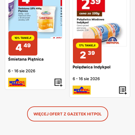
10% TANIEJ!
4
49
17% TANIEJ!
2
39
Śmietana Piątnica
Polędwica Indykpol
6
-
16 sie 2026
6
-
16 sie 2026
WIĘCEJ OFERT Z GAZETEK HITPOL