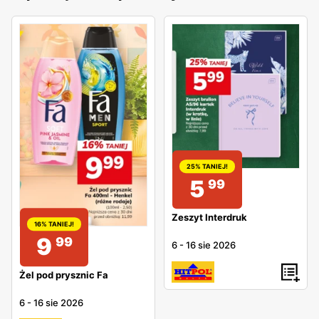
25% TANIEJ!
5
99
Zeszyt Interdruk
16% TANIEJ!
9
99
6
-
16 sie 2026
Żel pod prysznic Fa
6
-
16 sie 2026