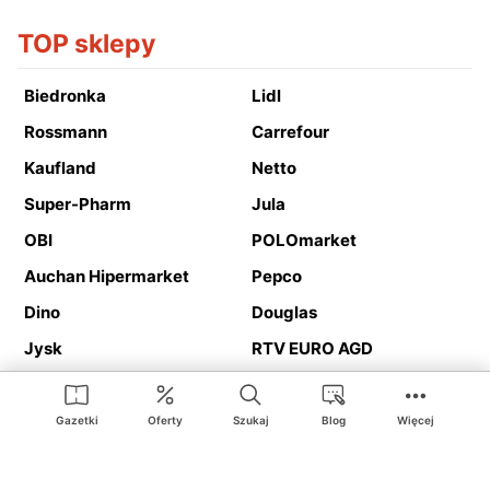
TOP sklepy
Biedronka
Lidl
Rossmann
Carrefour
Kaufland
Netto
Super-Pharm
Jula
OBI
POLOmarket
Auchan Hipermarket
Pepco
Dino
Douglas
Jysk
RTV EURO AGD
Action
Media Expert
Deichmann
Media Markt
Gazetki
Oferty
Szukaj
Blog
Więcej
Ding.pl to serwis internetowy prezentujący
gazetki promocyjne