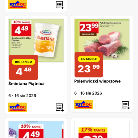
4% TANIEJ!
10% TANIEJ!
23
99
4
49
Polędwiczki wieprzowe
Śmietana Piątnica
6
-
16 sie 2026
6
-
16 sie 2026