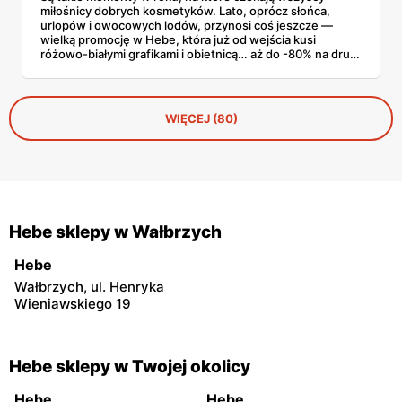
miłośnicy dobrych kosmetyków. Lato, oprócz słońca,
urlopów i owocowych lodów, przynosi coś jeszcze —
wielką promocję w Hebe, która już od wejścia kusi
różowo-białymi grafikami i obietnicą… aż do -80% na drugi
produkt! Jeśli do tej pory wahałaś się, czy wrzucić do
koszyka kolejny szampon Anwen, maskarę Eveline czy
może serum Claresa — to ten moment, kiedy naprawdę
warto.
WIĘCEJ (80)
Hebe sklepy w Wałbrzych
Hebe
Wałbrzych, ul. Henryka
Wieniawskiego 19
Hebe sklepy w Twojej okolicy
Hebe
Hebe