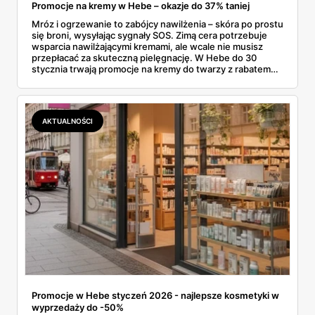
Promocje na kremy w Hebe – okazje do 37% taniej
Mróz i ogrzewanie to zabójcy nawilżenia – skóra po prostu
się broni, wysyłając sygnały SOS. Zimą cera potrzebuje
wsparcia nawilżającymi kremami, ale wcale nie musisz
przepłacać za skuteczną pielęgnację. W Hebe do 30
stycznia trwają promocje na kremy do twarzy z rabatem
sięgającym 37%, a wśród nich znajdziesz zarówno
odżywcze kosmetyki koreańskie, jak i sprawdzone polskie
dermokosmetyki. Sprawdź, które produkty warto zgarnąć,
zanim wyprzedaż się skończy.
AKTUALNOŚCI
Promocje w Hebe styczeń 2026 - najlepsze kosmetyki w
wyprzedaży do -50%