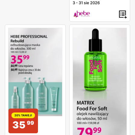
3
-
31 sie 2026
20% TANIEJ!
35
99