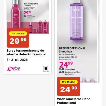
18% TANIEJ!
29
99
Spray termoochronny do
włosów Hebe Professional
3
-
31 sie 2026
16% TANIEJ!
24
99
Woda lamelarna Hebe
Professional