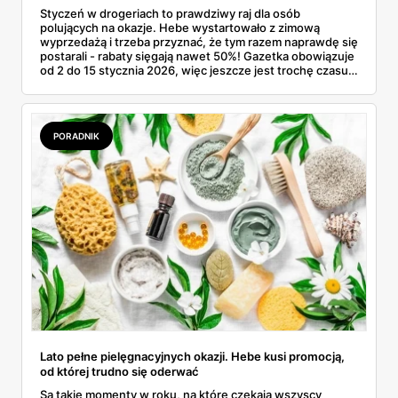
Styczeń w drogeriach to prawdziwy raj dla osób
polujących na okazje. Hebe wystartowało z zimową
wyprzedażą i trzeba przyznać, że tym razem naprawdę się
postarali - rabaty sięgają nawet 50%! Gazetka obowiązuje
od 2 do 15 stycznia 2026, więc jeszcze jest trochę czasu,
żeby złapać te najlepsze promocje. Od kremów do twarzy
po luksusowe perfumy - każdy znajdzie coś dla siebie.
PORADNIK
Lato pełne pielęgnacyjnych okazji. Hebe kusi promocją,
od której trudno się oderwać
Są takie momenty w roku, na które czekają wszyscy