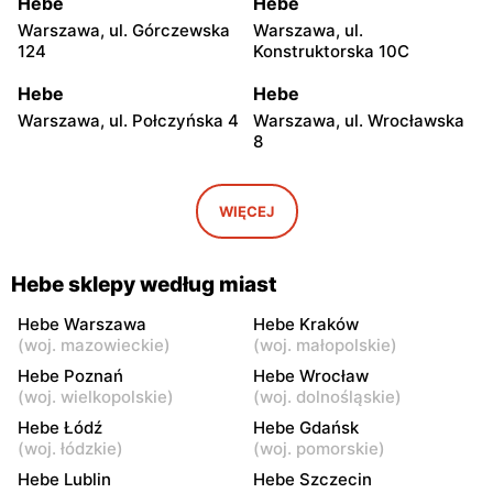
Hebe
Hebe
Warszawa, ul. Górczewska
Warszawa, ul.
124
Konstruktorska 10C
Hebe
Hebe
Warszawa, ul. Połczyńska 4
Warszawa, ul. Wrocławska
8
Hebe
Hebe
Warszawa, ul. Rembielińska
Warszawa, ul. Grochowska
WIĘCEJ
20
129
Hebe
Hebe
Hebe sklepy według miast
Warszawa, ul. Jana
Warszawa, ul. Bolesława
Kasprowicza 48
Chrobrego 4
Hebe Warszawa
Hebe Kraków
(
woj. mazowieckie
)
(
woj. małopolskie
)
Hebe
Hebe
Hebe Poznań
Hebe Wrocław
Warszawa, ul. Lazurowa
Warszawa, ul. Jubilerska
(
woj. wielkopolskie
)
(
woj. dolnośląskie
)
71a
1/3
Hebe Łódź
Hebe Gdańsk
(
woj. łódzkie
)
(
woj. pomorskie
)
Hebe
Hebe
Hebe Lublin
Hebe Szczecin
Warszawa, ul.
Warszawa al.