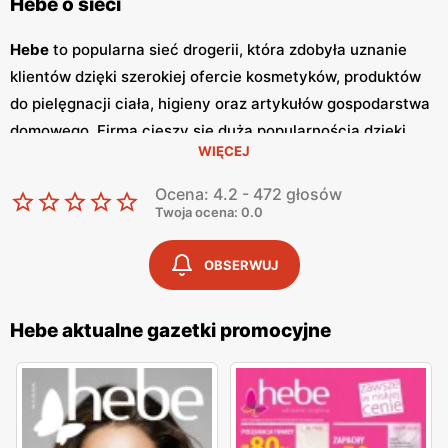
Hebe o sieci
Hebe
to popularna sieć drogerii, która zdobyła uznanie
klientów dzięki szerokiej ofercie kosmetyków, produktów
do pielęgnacji ciała, higieny oraz artykułów gospodarstwa
domowego. Firma cieszy się dużą popularnością dzięki
WIĘCEJ
wysokiej jakości obsługi, atrakcyjnym
niskim cenom
oraz
częstym
promocjom
. Klienci mogą liczyć na bogaty wybór
Ocena: 4.2 - 472 głosów
produktów, które spełniają najwyższe standardy jakości.
Twoja ocena: 0.0
Jednym z kluczowych elementów strategii marketingowej
Hebe
są regularnie wydawane
gazetki promocyjne
.
OBSERWUJ
Gazetki
te prezentują najnowsze oferty specjalne,
nowości produktowe oraz sezonowe wyprzedaże, dzięki
Hebe aktualne gazetki promocyjne
czemu klienci mogą planować swoje zakupy i korzystać z
wyjątkowych okazji cenowych. Są one dostępne zarówno
w formie papierowej w sklepach, jak i online, co umożliwia
łatwy dostęp do aktualnych ofert. Sklepy
Hebe
znajdują