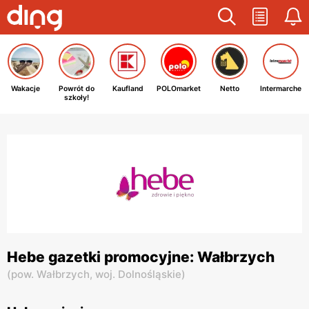
Wakacje
Powrót do
Kaufland
POLOmarket
Netto
Intermarche
szkoły!
Hebe gazetki promocyjne: Wałbrzych
(
pow. Wałbrzych,
woj. Dolnośląskie
)