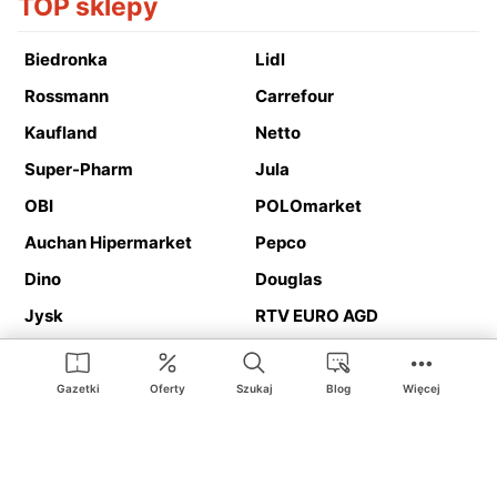
TOP sklepy
Biedronka
Lidl
Rossmann
Carrefour
Kaufland
Netto
Super-Pharm
Jula
OBI
POLOmarket
Auchan Hipermarket
Pepco
Dino
Douglas
Jysk
RTV EURO AGD
Action
Media Expert
Deichmann
Media Markt
Gazetki
Oferty
Szukaj
Blog
Więcej
Ding.pl to serwis internetowy prezentujący
gazetki promocyjne
oraz
katalogi
sklepów i dużych sieci handlowych. Dzięki
geolokalizacji otrzymasz przede wszystkim oferty sklepów, z