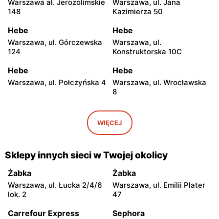
Warszawa al. Jerozolimskie
Warszawa, ul. Jana
148
Kazimierza 50
Hebe
Hebe
Warszawa, ul. Górczewska
Warszawa, ul.
124
Konstruktorska 10C
Hebe
Hebe
Warszawa, ul. Połczyńska 4
Warszawa, ul. Wrocławska
8
Hebe
Hebe
Warszawa, ul. Rembielińska
Warszawa, ul. Grochowska
WIĘCEJ
20
129
Hebe
Hebe
Sklepy innych sieci w Twojej okolicy
Warszawa, ul. Jana
Warszawa, ul. Bolesława
Kasprowicza 48
Chrobrego 4
Żabka
Żabka
Warszawa, ul. Łucka 2/4/6
Warszawa, ul. Emilii Plater
Hebe
Hebe
lok. 2
47
Warszawa, ul. Lazurowa
Warszawa, ul. Jubilerska
71a
1/3
Carrefour Express
Sephora