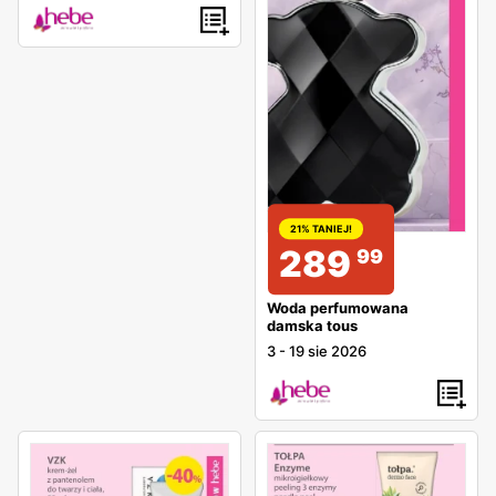
21% TANIEJ!
289
99
Woda perfumowana
damska tous
3
-
19 sie 2026