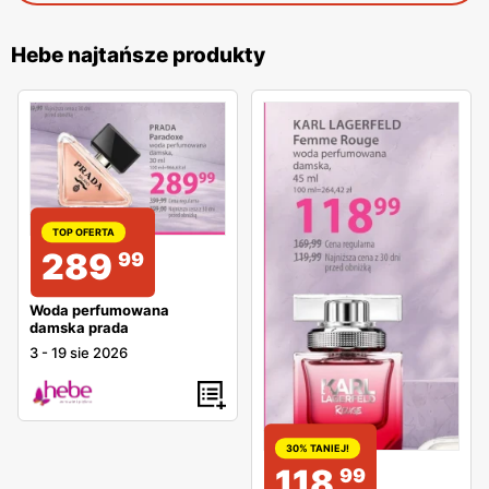
Hebe najtańsze produkty
TOP OFERTA
289
99
Woda perfumowana
damska prada
3
-
19 sie 2026
30% TANIEJ!
118
99