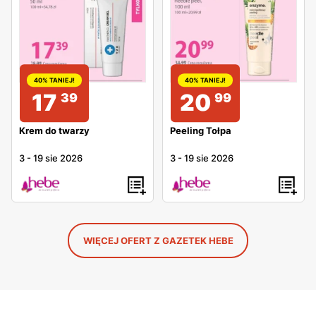
40% TANIEJ!
40% TANIEJ!
17
20
39
99
Krem do twarzy
Peeling Tołpa
3
-
19 sie 2026
3
-
19 sie 2026
WIĘCEJ OFERT Z GAZETEK HEBE