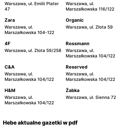
Warszawa, ul. Emilii Plater
Warszawa, ul.
Hebe
Hebe
47
Marszałkowska 116/122
Warszawa, ul.
Warszawa al.
Ostrobramska 75C
Rzeczypospolitej 23
Zara
Organic
Warszawa, ul.
Warszawa, ul. Złota 59
Hebe
Hebe
Marszałkowska 104-122
Warszawa, ul. Zgrupowania
Warszawa, ul. Herbu Oksza
AK Kampinos 15
22
4F
Rossmann
Warszawa, ul. Złota 59/258
Warszawa, ul.
Hebe
Hebe
Marszałkowska 104/122
Warszawa, ul. Dereniowa
Warszawa, ul. Światowida
10
17
C&A
Reserved
Warszawa, ul.
Warszawa, ul.
Hebe
Hebe
Marszałkowska 104/122
Marszałkowska 104/122
Warszawa, ul.
Warszawa, ul. Magiczna 22
Przyczółkowa 219
H&M
Żabka
Warszawa, ul.
Warszawa, ul. Sienna 72
Hebe
Hebe
Marszałkowska 104/122
Warszawa, ul. Pociskowa 4
Warszawa, ul. Franciszka
Marii Lanciego 12
Hebe aktualne gazetki w pdf