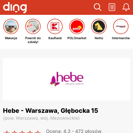
Wakacje
Powrót do
Kaufland
POLOmarket
Netto
Intermarche
szkoły!
Hebe - Warszawa, Głębocka 15
(
pow. Warszawa,
woj. Mazowieckie
)
Ocena: 4.2 - 472 głosów