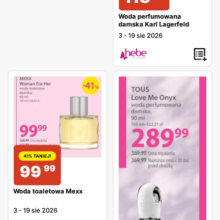
Woda perfumowana
damska Karl Lagerfeld
3
-
19 sie 2026
41% TANIEJ!
99
99
Woda toaletowa Mexx
3
-
19 sie 2026