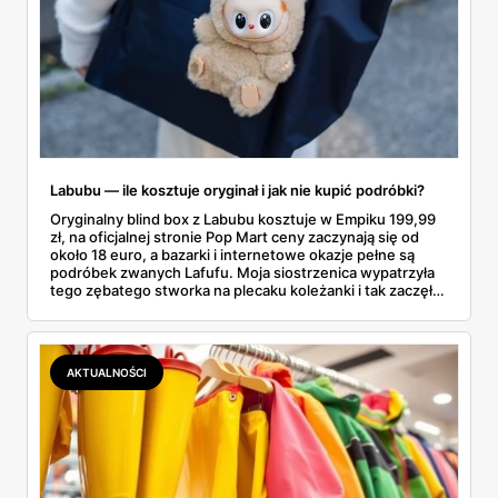
Labubu — ile kosztuje oryginał i jak nie kupić podróbki?
Oryginalny blind box z Labubu kosztuje w Empiku 199,99
zł, na oficjalnej stronie Pop Mart ceny zaczynają się od
około 18 euro, a bazarki i internetowe okazje pełne są
podróbek zwanych Lafufu. Moja siostrzenica wypatrzyła
tego zębatego stworka na plecaku koleżanki i tak zaczęło
się rodzinne śledztwo: co to właściwie jest, ile naprawdę
kosztuje i po czym poznać, że sprzedawca nie wciska nam
podróbki. Spisałam wszystko, czego się dowiedziałam —
łącznie z jedną wpadką, o której za chwilę.
AKTUALNOŚCI