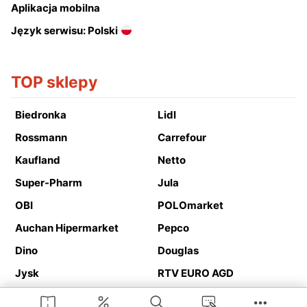
Aplikacja mobilna
Język serwisu: Polski
TOP sklepy
Biedronka
Lidl
Rossmann
Carrefour
Kaufland
Netto
Super-Pharm
Jula
OBI
POLOmarket
Auchan Hipermarket
Pepco
Dino
Douglas
Jysk
RTV EURO AGD
Action
Media Expert