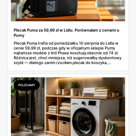
Plecak Puma za 59,99 zł w Lidlu. Porównałam z cenami u
Pumy
Plecak Puma trafia od poniedziałku 10 sierpnia do Lidla w
cenie 59,99 zł, podczas gdy w oficjalnym sklepie Pumy
najtańsze modele z linii Phase kosztują obecnie od 74 zł.
Różnica jest, choć mniejsza, niż sugerowałby dyskontowy
szyld — dlatego zanim rzuciłam plecak do koszyka,
rozłożyłam ceny na czynniki pierwsze. Poniżej cała
rozpiska: co dokładnie sprzedaje Lidl, ile kosztują
odpowiedniki u producenta i komu ten zakup naprawdę
się opłaci.
POLECAMY