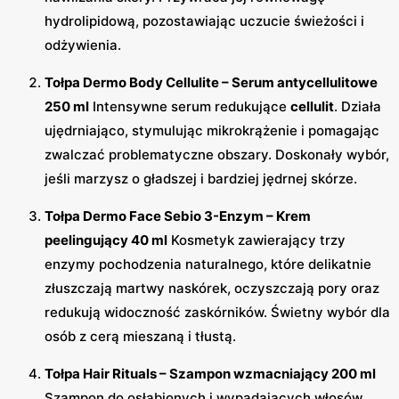
hydrolipidową, pozostawiając uczucie świeżości i
odżywienia.
Tołpa Dermo Body Cellulite – Serum antycellulitowe
250 ml
Intensywne serum redukujące
cellulit
. Działa
ujędrniająco, stymulując mikrokrążenie i pomagając
zwalczać problematyczne obszary. Doskonały wybór,
jeśli marzysz o gładszej i bardziej jędrnej skórze.
Tołpa Dermo Face Sebio 3-Enzym – Krem
peelingujący 40 ml
Kosmetyk zawierający trzy
enzymy pochodzenia naturalnego, które delikatnie
złuszczają martwy naskórek, oczyszczają pory oraz
redukują widoczność zaskórników. Świetny wybór dla
osób z cerą mieszaną i tłustą.
Tołpa Hair Rituals – Szampon wzmacniający 200 ml
Szampon do osłabionych i wypadających włosów,