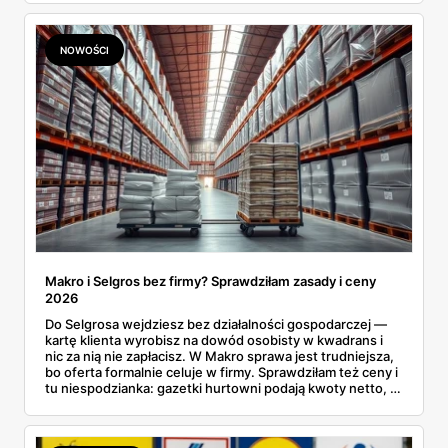
prawie 140 zł za kilogram, ale lody do mrożenia i rurki
waflowe bronią się nawet bez rabatu.
NOWOŚCI
Makro i Selgros bez firmy? Sprawdziłam zasady i ceny
2026
Do Selgrosa wejdziesz bez działalności gospodarczej —
kartę klienta wyrobisz na dowód osobisty w kwadrans i
nic za nią nie zapłacisz. W Makro sprawa jest trudniejsza,
bo oferta formalnie celuje w firmy. Sprawdziłam też ceny i
tu niespodzianka: gazetki hurtowni podają kwoty netto, a
przy kasie doliczany jest VAT. Co więcej, hurt wcale nie
zawsze wygrywa — ta sama kawa ziarnista kosztuje w
Makro ponad dwa razy więcej niż w weekendowej