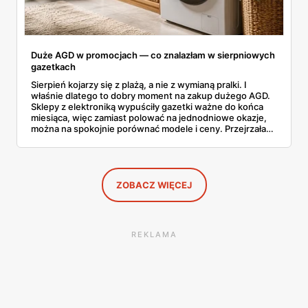
Duże AGD w promocjach — co znalazłam w sierpniowych
gazetkach
Sierpień kojarzy się z plażą, a nie z wymianą pralki. I
właśnie dlatego to dobry moment na zakup dużego AGD.
Sklepy z elektroniką wypuściły gazetki ważne do końca
miesiąca, więc zamiast polować na jednodniowe okazje,
można na spokojnie porównać modele i ceny. Przejrzałam
aktualne promocje AGD i RTV — poniżej wszystko, co
znalazłam, z cenami i terminami.
ZOBACZ WIĘCEJ
REKLAMA