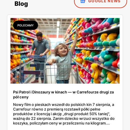
GOOGLE NEWS
Blog
POLECAMY
Psi Patrol i Dinozaury w kinach — w Carrefourze drugi za
pół ceny
Nowy film o pieskach wszedł do polskich kin 7 sierpnia, a
Carrefour równo z premierą rozstawił półki pełne
produktów z licencją i akcję „drugi produkt 50% taniej",
ważną do 22 sierpnia. Zanim dziecko wrzuci wszystko do
koszyka, policzyłam ceny w przeliczeniu na kilogram.
Wnioski? Krem orzechowy z paluszkami za 3,49 zł to