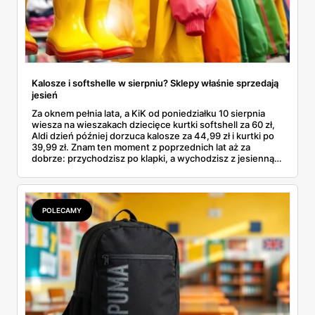
Kalosze i softshelle w sierpniu? Sklepy właśnie sprzedają
jesień
Za oknem pełnia lata, a KiK od poniedziałku 10 sierpnia
wiesza na wieszakach dziecięce kurtki softshell za 60 zł,
Aldi dzień później dorzuca kalosze za 44,99 zł i kurtki po
39,99 zł. Znam ten moment z poprzednich lat aż za
dobrze: przychodzisz po klapki, a wychodzisz z jesienną
garderobą dla całej rodziny. Sprawdziłam, co dokładnie
pojawi się w gazetkach w przyszłym tygodniu i czy jest
sens kupować jesień, zanim skończą się wakacje.
POLECAMY