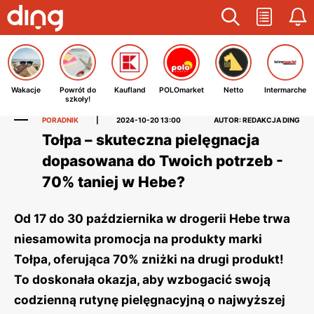
Wakacje
Powrót do
Kaufland
POLOmarket
Netto
Intermarche
szkoły!
PORADNIK
|
2024-10-20 13:00
AUTOR: REDAKCJA DING
Tołpa – skuteczna pielęgnacja
dopasowana do Twoich potrzeb -
70% taniej w Hebe?
Od 17 do 30 października w drogerii Hebe trwa
niesamowita promocja na produkty marki
Tołpa, oferująca 70% zniżki na drugi produkt!
To doskonała okazja, aby wzbogacić swoją
codzienną rutynę pielęgnacyjną o najwyższej