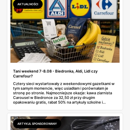
promocji dyskontu.
AKTUALNOŚCI
Tani weekend 7-8.08 - Biedronka, Aldi, Lidl czy
Carrefour?
Cztery sieci wystartowały z weekendowymi gazetkami w
tym samym momencie, więc usiadłam i porównałam je
stronę po stronie. Najmocniejsze okazje: kawa ziarnista
Carousel w Biedronce za 32,50 zł przy drugim
opakowaniu gratis, rabat 50% na artykuły szkolne i
przemysłowe przy zakupie trzech sztuk oraz banany po
2,99 zł za kilogram, ale wyłącznie w sobotę z aplikacją. Aldi
odpowiada masłem za 2,99 zł. Werdykt w skrócie:
najwięcej wyciśniesz z Biedronki, po świeże warzywa jedź
ARTYKUŁ SPONSOROWANY
do Aldi.