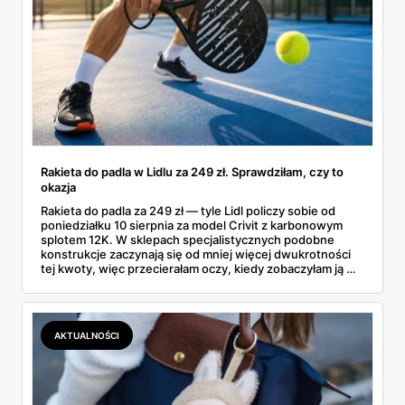
Rakieta do padla w Lidlu za 249 zł. Sprawdziłam, czy to
okazja
Rakieta do padla za 249 zł — tyle Lidl policzy sobie od
poniedziałku 10 sierpnia za model Crivit z karbonowym
splotem 12K. W sklepach specjalistycznych podobne
konstrukcje zaczynają się od mniej więcej dwukrotności
tej kwoty, więc przecierałam oczy, kiedy zobaczyłam ją w
gazetce między dresami a wkrętarką. Padel to dziś
najszybciej rosnący sport w Polsce: kortów przybywa
lawinowo, a chętnych jeszcze szybciej. Sprawdziłam, co
dokładnie dostajemy za te pieniądze i komu taka rakieta
AKTUALNOŚCI
faktycznie wystarczy.