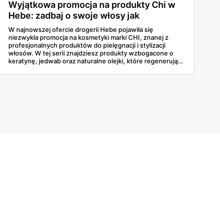
Wyjątkowa promocja na produkty Chi w
Hebe: zadbaj o swoje włosy jak
profesjonalista
W najnowszej ofercie drogerii Hebe pojawiła się
niezwykła promocja na kosmetyki marki CHI, znanej z
profesjonalnych produktów do pielęgnacji i stylizacji
włosów. W tej serii znajdziesz produkty wzbogacone o
keratynę, jedwab oraz naturalne olejki, które regenerują,
nawilżają i wzmacniają włosy, nadając im zdrowy i lśniący
wygląd. Oto, co możesz znaleźć w promocyjnej ofercie: