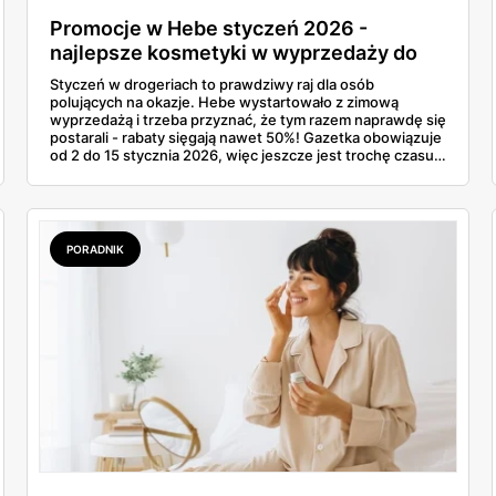
Promocje w Hebe styczeń 2026 -
najlepsze kosmetyki w wyprzedaży do
-50%
Styczeń w drogeriach to prawdziwy raj dla osób
polujących na okazje. Hebe wystartowało z zimową
wyprzedażą i trzeba przyznać, że tym razem naprawdę się
postarali - rabaty sięgają nawet 50%! Gazetka obowiązuje
od 2 do 15 stycznia 2026, więc jeszcze jest trochę czasu,
żeby złapać te najlepsze promocje. Od kremów do twarzy
po luksusowe perfumy - każdy znajdzie coś dla siebie.
PORADNIK