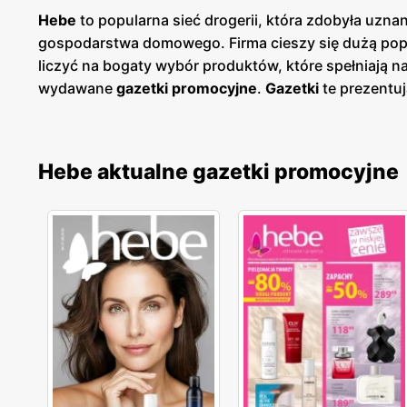
Hebe
to popularna sieć drogerii, która zdobyła uznan
gospodarstwa domowego. Firma cieszy się dużą popul
liczyć na bogaty wybór produktów, które spełniają 
wydawane
gazetki promocyjne
.
Gazetki
te prezentu
planować swoje zakupy i korzystać z wyjątkowych ok
dostęp do aktualnych ofert. Sklepy
Hebe
znajdują si
produktów do pielęgnacji. Firma kładzie duży naci
Hebe aktualne gazetki promocyjne
oraz porady dotyczące pielęgnacji skóry i włosów. D
wysoką jakością, a szeroki asortyment obejmuje zar
innowacyjność i ciągłe udoskonalanie swojej ofert
oraz pielęgnacyjnych.