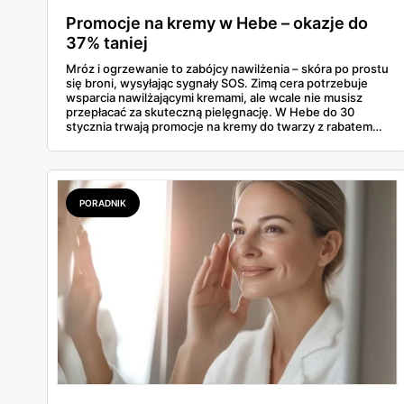
Promocje na kremy w Hebe – okazje do
37% taniej
Mróz i ogrzewanie to zabójcy nawilżenia – skóra po prostu
się broni, wysyłając sygnały SOS. Zimą cera potrzebuje
wsparcia nawilżającymi kremami, ale wcale nie musisz
przepłacać za skuteczną pielęgnację. W Hebe do 30
stycznia trwają promocje na kremy do twarzy z rabatem
sięgającym 37%, a wśród nich znajdziesz zarówno
odżywcze kosmetyki koreańskie, jak i sprawdzone polskie
dermokosmetyki. Sprawdź, które produkty warto zgarnąć,
zanim wyprzedaż się skończy.
PORADNIK