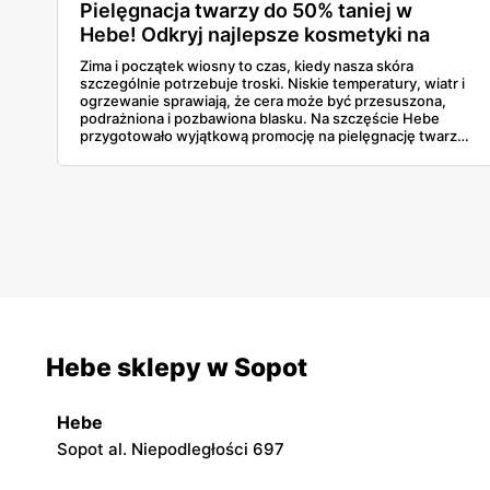
Pielęgnacja twarzy do 50% taniej w
Hebe! Odkryj najlepsze kosmetyki na
zimowe dni
Zima i początek wiosny to czas, kiedy nasza skóra
szczególnie potrzebuje troski. Niskie temperatury, wiatr i
ogrzewanie sprawiają, że cera może być przesuszona,
podrażniona i pozbawiona blasku. Na szczęście Hebe
przygotowało wyjątkową promocję na pielęgnację twarzy
– do 50% taniej na wybrane produkty! To doskonała
okazja, by wzbogacić swoją kosmetyczkę o sprawdzone
formuły, które przywrócą skórze zdrowy wygląd.
Hebe sklepy w Sopot
Hebe
Sopot al. Niepodległości 697