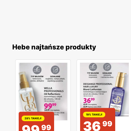
Hebe najtańsze produkty
19% TANIEJ!
28% TANIEJ!
36
99
99
99