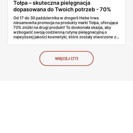
Tołpa – skuteczna pielęgnacja
dopasowana do Twoich potrzeb - 70%
taniej w Hebe?
Od 17 do 30 października w drogerii Hebe trwa
niesamowita promocja na produkty marki Tołpa, oferująca
70% zniżki na drugi produkt! To doskonała okazja, aby
wzbogacić swoją codzienną rutynę pielęgnacyjną o
najwyższej jakości kosmetyki, które zostały stworzone z
myślą o indywidualnych potrzebach skóry.
WIĘCEJ (77)