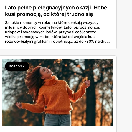
Lato pełne pielęgnacyjnych okazji. Hebe
kusi promocją, od której trudno się
oderwać
Są takie momenty w roku, na które czekają wszyscy
miłośnicy dobrych kosmetyków. Lato, oprócz słońca,
urlopów i owocowych lodów, przynosi coś jeszcze —
wielką promocję w Hebe, która już od wejścia kusi
różowo-białymi grafikami i obietnicą… aż do -80% na drugi
produkt! Jeśli do tej pory wahałaś się, czy wrzucić do
koszyka kolejny szampon Anwen, maskarę Eveline czy
może serum Claresa — to ten moment, kiedy naprawdę
warto.
PORADNIK