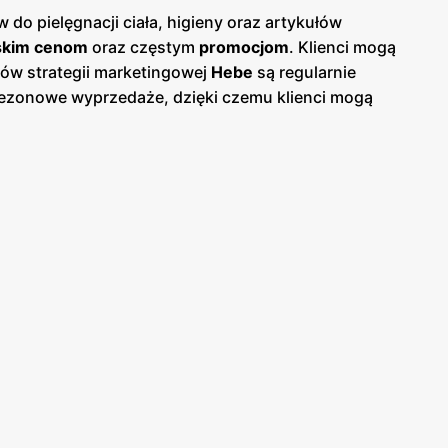
 do pielęgnacji ciała, higieny oraz artykułów
skim cenom
oraz częstym
promocjom
. Klienci mogą
tów strategii marketingowej
Hebe
są regularnie
sezonowe wyprzedaże, dzięki czemu klienci mogą
ej w sklepach, jak i online, co umożliwia łatwy
atwia dostęp do szerokiej gamy kosmetyków i
produktów, oferując fachowe doradztwo kosmetyczne
ów. Produkty oferowane przez
Hebe
charakteryzują się
tępne w atrakcyjnych
niskich cenach
. Sieć stawia na
tecznych i bezpiecznych rozwiązań kosmetycznych