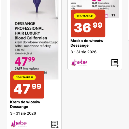
19% TANIEJ!
36
99
Maska do włosów
Dessange
3
-
31 sie 2026
20% TANIEJ!
47
99
Krem do włosów
Dessange
3
-
31 sie 2026