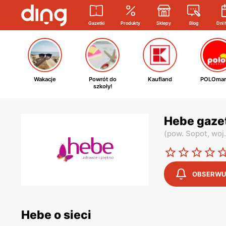
Gazetki
Produkty
Sklepy
Blog
Dni 
Wakacje
Powrót do
Kaufland
POLOmar
szkoły!
Hebe gaze
(
pow. Sopot,
woj
OBSERWU
Hebe o sieci