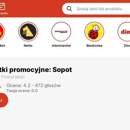
handlu
ket
Netto
Intermarche
Biedronka
Din
tki promocyjne: Sopot
. Pomorskie
)
Ocena: 4.2 - 472 głosów
Twoja ocena: 0.0
J