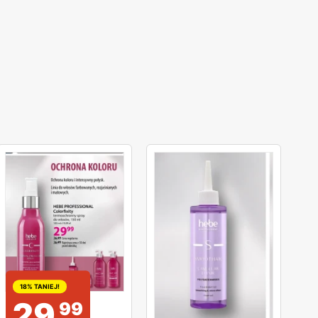
18% TANIEJ!
29
99