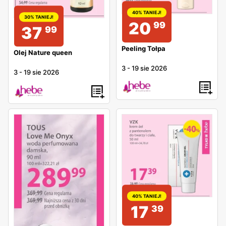
40% TANIEJ!
30% TANIEJ!
20
99
37
99
Peeling Tołpa
Olej Nature queen
3
-
19 sie 2026
3
-
19 sie 2026
40% TANIEJ!
17
39