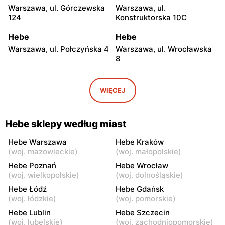
Warszawa, ul. Górczewska
Warszawa, ul.
124
Konstruktorska 10C
Hebe
Hebe
Warszawa, ul. Połczyńska 4
Warszawa, ul. Wrocławska
8
Hebe
Hebe
Warszawa, ul. Rembielińska
Warszawa, ul. Grochowska
WIĘCEJ
20
129
Hebe
Hebe
Hebe sklepy według miast
Warszawa, ul. Jana
Warszawa, ul. Bolesława
Kasprowicza 48
Chrobrego 4
Hebe Warszawa
Hebe Kraków
(
woj. mazowieckie
)
(
woj. małopolskie
)
Hebe
Hebe
Hebe Poznań
Hebe Wrocław
Warszawa, ul. Lazurowa
Warszawa, ul. Jubilerska
(
woj. wielkopolskie
)
(
woj. dolnośląskie
)
71a
1/3
Hebe Łódź
Hebe Gdańsk
(
woj. łódzkie
)
(
woj. pomorskie
)
Hebe
Hebe
Hebe Lublin
Hebe Szczecin
Warszawa, ul.
Warszawa al.
(
woj. lubelskie
)
(
woj. zachodniopomorskie
)
Ostrobramska 75C
Rzeczypospolitej 23