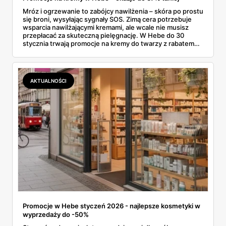
Mróz i ogrzewanie to zabójcy nawilżenia – skóra po prostu
się broni, wysyłając sygnały SOS. Zimą cera potrzebuje
wsparcia nawilżającymi kremami, ale wcale nie musisz
przepłacać za skuteczną pielęgnację. W Hebe do 30
stycznia trwają promocje na kremy do twarzy z rabatem
sięgającym 37%, a wśród nich znajdziesz zarówno
odżywcze kosmetyki koreańskie, jak i sprawdzone polskie
dermokosmetyki. Sprawdź, które produkty warto zgarnąć,
zanim wyprzedaż się skończy.
AKTUALNOŚCI
Promocje w Hebe styczeń 2026 - najlepsze kosmetyki w
wyprzedaży do -50%