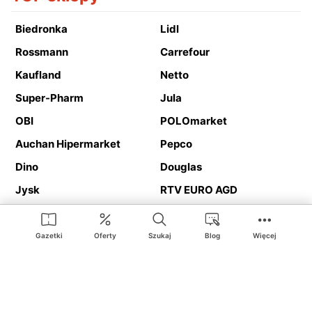
Biedronka
Lidl
Rossmann
Carrefour
Kaufland
Netto
Super-Pharm
Jula
OBI
POLOmarket
Auchan Hipermarket
Pepco
Dino
Douglas
Jysk
RTV EURO AGD
Action
Media Expert
Deichmann
Media Markt
Gazetki
Oferty
Szukaj
Blog
Więcej
Ding.pl to serwis internetowy prezentujący
gazetki promocyjne
oraz
katalogi
sklepów i dużych sieci handlowych. Dzięki
geolokalizacji otrzymasz przede wszystkim oferty sklepów, z
Twojego bliskiego otoczenia. Dodatkowo na stronie znajdziesz