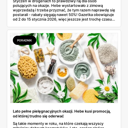
Styczeń w drogeriach to prawdziwy raj dla osób
polujących na okazje. Hebe wystartowało z zimową
wyprzedażą i trzeba przyznać, że tym razem naprawdę się
postarali - rabaty sięgają nawet 50%! Gazetka obowiązuje
od 2 do 15 stycznia 2026, więc jeszcze jest trochę czasu,
żeby złapać te najlepsze promocje. Od kremów do twarzy
po luksusowe perfumy - każdy znajdzie coś dla siebie.
PORADNIK
Lato pełne pielęgnacyjnych okazji. Hebe kusi promocją,
od której trudno się oderwać
Są takie momenty w roku, na które czekają wszyscy
miłośnicy dobrych kosmetyków. Lato, oprócz słońca,