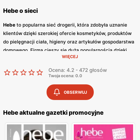
Hebe o sieci
Hebe
to popularna sieć drogerii, która zdobyła uznanie
klientów dzięki szerokiej ofercie kosmetyków, produktów
do pielęgnacji ciała, higieny oraz artykułów gospodarstwa
domowego. Firma cieszy się dużą popularnością dzięki
WIĘCEJ
wysokiej jakości obsługi, atrakcyjnym
niskim cenom
oraz
częstym
promocjom
. Klienci mogą liczyć na bogaty wybór
Ocena: 4.2 - 472 głosów
produktów, które spełniają najwyższe standardy jakości.
Twoja ocena: 0.0
Jednym z kluczowych elementów strategii marketingowej
Hebe
są regularnie wydawane
gazetki promocyjne
.
OBSERWUJ
Gazetki
te prezentują najnowsze oferty specjalne,
nowości produktowe oraz sezonowe wyprzedaże, dzięki
Hebe aktualne gazetki promocyjne
czemu klienci mogą planować swoje zakupy i korzystać z
wyjątkowych okazji cenowych. Są one dostępne zarówno
w formie papierowej w sklepach, jak i online, co umożliwia