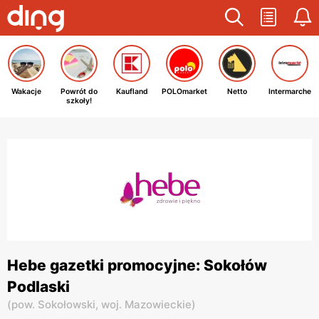
Wakacje
Powrót do
Kaufland
POLOmarket
Netto
Intermarche
szkoły!
Hebe gazetki promocyjne: Sokołów
Podlaski
(
pow. Sokołowski,
woj. Mazowieckie
)