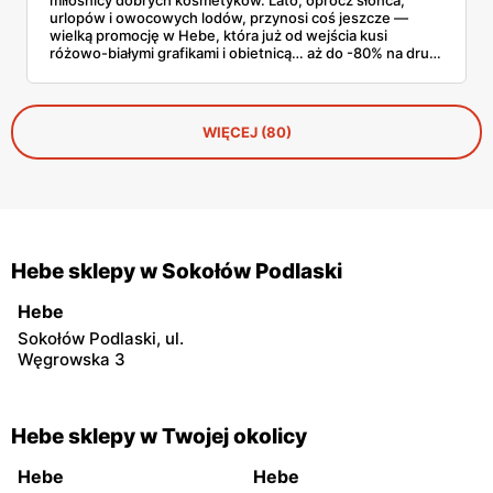
urlopów i owocowych lodów, przynosi coś jeszcze —
wielką promocję w Hebe, która już od wejścia kusi
różowo-białymi grafikami i obietnicą… aż do -80% na drugi
produkt! Jeśli do tej pory wahałaś się, czy wrzucić do
koszyka kolejny szampon Anwen, maskarę Eveline czy
może serum Claresa — to ten moment, kiedy naprawdę
warto.
WIĘCEJ (80)
Hebe sklepy w Sokołów Podlaski
Hebe
Sokołów Podlaski, ul.
Węgrowska 3
Hebe sklepy w Twojej okolicy
Hebe
Hebe