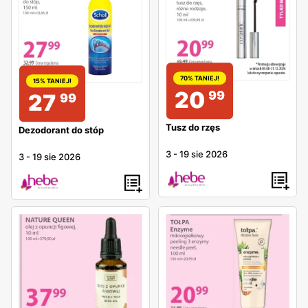
70% TANIEJ!
15% TANIEJ!
20
99
27
99
Tusz do rzęs
Dezodorant do stóp
3
-
19 sie 2026
3
-
19 sie 2026