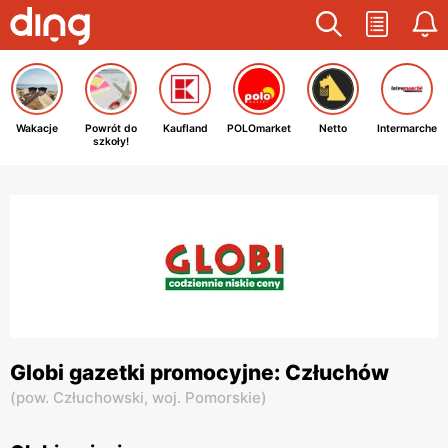
Wakacje
Powrót do
Kaufland
POLOmarket
Netto
Intermarche
szkoły!
Globi gazetki promocyjne: Człuchów
(
pow. Człuchowski,
woj. Pomorskie
)