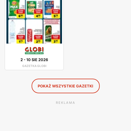
domu w bardzo konkurencyjnych cenach.
Globi - gazetki promocyjne
Globi posiada własne gazetki promocyjne, w których są
przedstawione oferty tygodnia. W materiałach
reklamowych sieci są pokazane między innymi rabaty na
produkty spożywcze, jak i nowości, które się pojawiły w
2
-
10 SIE 2026
sklepie. Globi posiada różne gazetki promocyjne, które
GAZETKA GLOBI
przedstawiają różne oferty produktowe.
POKAŻ WSZYSTKIE GAZETKI
REKLAMA