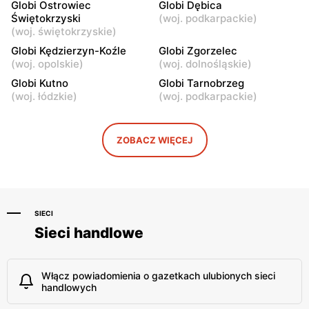
Globi Ostrowiec
Globi Dębica
Świętokrzyski
(
woj. podkarpackie
)
Globi
Globi
(
woj. świętokrzyskie
)
Płock, ul. Adama
Felicjanów, ul. Felicjanów
Globi Kędzierzyn-Koźle
Globi Zgorzelec
Mickiewicza 10 lok. 1
25
(
woj. opolskie
)
(
woj. dolnośląskie
)
Globi
Globi
Globi Kutno
Globi Tarnobrzeg
(
woj. łódzkie
)
(
woj. podkarpackie
)
Kutno, ul. Kardynała
Srock, ul. Piotrkowska 4
Stefana Wyszyńskiego 5
Globi
Globi
ZOBACZ WIĘCEJ
Konstantynów Łódzki, ul.
Konstantynów Łódzki, ul.
Zgierska 110
Spółdzielcza 1
SIECI
Sieci handlowe
Włącz powiadomienia o gazetkach ulubionych sieci
handlowych