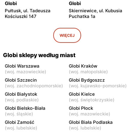
Globi
Globi
Pułtusk, ul. Tadeusza
Skierniewice, ul. Kubusia
Kościuszki 147
Puchatka 1a
Globi
Globi
Sierakowice Lewe, ul.
Godzianów, ul. Północna 3
WIĘCEJ
Sierakowice Lewe 39A
Globi
Globi
Globi sklepy według miast
Godzianów, ul. Klonowa 1
Wola Zadybska, ul. Wola
Zadybska 81
Globi Warszawa
Globi Kraków
(
woj. mazowieckie
)
(
woj. małopolskie
)
Globi
Globi
Globi Szczecin
Globi Bydgoszcz
Zduny, ul. Zduny 1B
Stare Zadybie, ul. Stare
(
woj. zachodniopomorskie
)
(
woj. kujawsko-pomorskie
)
Zadybie 86
Globi Białystok
Globi Kielce
(
woj. podlaskie
)
(
woj. świętokrzyskie
)
Globi
Globi
Globi Bielsko-Biała
Globi Płock
Jeżów, ul. Łowicka 24
Kłoczew, ul. Długa 51
(
woj. śląskie
)
(
woj. mazowieckie
)
Globi
Globi
Globi Zamość
Globi Biała Podlaska
Bąków Górny, ul. Bąków
Jedlnia-Letnisko, ul.
(
woj. lubelskie
)
(
woj. lubelskie
)
Górny 43b
Kolejowa 21