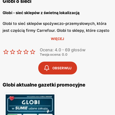
Globi o sieci
Globi - sieć sklepów z świetną lokalizacją
Globi to sieć sklepów spożywczo-przemysłowych, która
jest częścią firmy Carrefour. Globi to sklepy, które często
znajdują się przy osiedlach lub w małych miejscowościach
WIĘCEJ
na terenie całego kraju. Dzięki współpracy z Carrefour,
Ocena: 4.0 - 69 głosów
sklepy Globi mają świetny asortyment oraz zawsze świeże
Twoja ocena: 0.0
produkty.
OBSERWUJ
Globi - bogata oferta produktowa
Globi posiada różnorodne produkty spożywcze i
Globi aktualne gazetki promocyjne
przemysłowe. W sklepach sieci można kupić świeże sery,
smaczne wędliny, różnorodne warzywa oraz słodkie i
soczyste owoce. Globi posiada również bogatą ofertę
produktów przemysłowych niezbędnych dla domu. W
sklepie można znaleźć chemię domową oraz artykuły dla