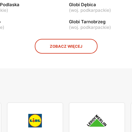
 Podlaska
Globi Dębica
Piotrkowska 4
Konstantynów Łódzki, ul. Zgi
skie
)
(
woj. podkarpackie
)
o
Globi Tarnobrzeg
ie
)
(
woj. podkarpackie
)
ZOBACZ WIĘCEJ