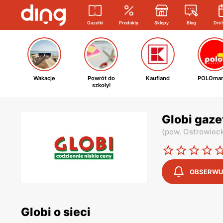
Gazetki
Produkty
Sklepy
Blog
Dni 
Wakacje
Powrót do
Kaufland
POLOmar
szkoły!
Globi gaze
(
pow. Ostrowieck
OBSERWU
Globi o sieci