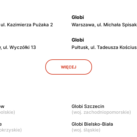
Globi
ul. Kazimierza Pużaka 2
Warszawa, ul. Michała Spisa
Globi
 ul. Wyczółki 13
Pułtusk, ul. Tadeusza Kościus
Globi
WIĘCEJ
 ul. Północna 3
Godzianów, ul. Klonowa 1
Globi
bie, ul. Stare Zadybie 86
Jeżów, ul. Łowicka 24
ów
Globi Szczecin
olskie
)
(
woj. zachodniopomorskie
)
Globi
nisko, ul. Kolejowa 21
Płock, ul. Adama Mickiewicza 
e
Globi Bielsko-Biała
okrzyskie
)
(
woj. śląskie
)
Globi