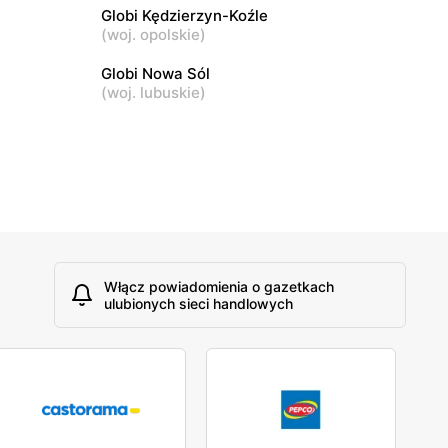
Globi Kędzierzyn-Koźle
erska 110
Konstantynów Łódzki, ul. Spółdzielcza 1
(
woj. opolskie
)
Globi Nowa Sól
(
woj. lubuskie
)
Włącz powiadomienia o gazetkach
ulubionych sieci handlowych