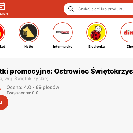
handlu
ket
Netto
Intermarche
Biedronka
Din
tki promocyjne: Ostrowiec Świętokrzys
i,
woj. Świętokrzyskie
)
Ocena: 4.0 - 69 głosów
Twoja ocena: 0.0
J