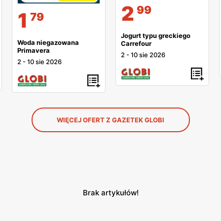
2
99
1
79
Jogurt typu greckiego
Woda niegazowana
Carrefour
Primavera
2
-
10 sie 2026
2
-
10 sie 2026
WIĘCEJ OFERT Z GAZETEK GLOBI
Brak artykułów!