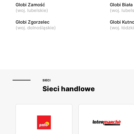
Globi Zamość
Globi Biała
Kutno, ul. Kardynała Stefana
Srock, ul. 
(
woj. lubelskie
)
(
woj. lubel
Wyszyńskiego 5
Globi Zgorzelec
Globi Kutn
(
woj. dolnośląskie
)
(
woj. łódzk
SIECI
Sieci handlowe