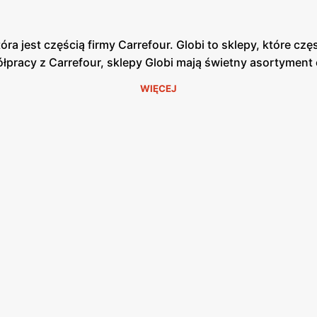
 jest częścią firmy Carrefour. Globi to sklepy, które czę
ółpracy z Carrefour, sklepy Globi mają świetny asortyment
WIĘCEJ
mysłowe. W sklepach sieci można kupić świeże sery, smac
rtę produktów przemysłowych niezbędnych dla domu. W sk
 są przedstawione oferty tygodnia. W materiałach reklamo
ły w sklepie. Globi posiada różne gazetki promocyjne, któr