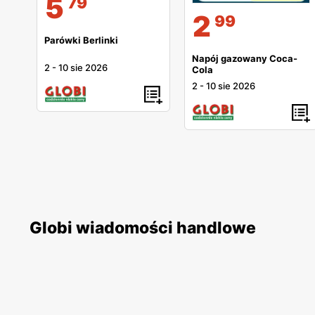
5
79
2
99
Parówki Berlinki
Napój gazowany Coca-
2
-
10 sie 2026
Cola
2
-
10 sie 2026
Globi wiadomości handlowe