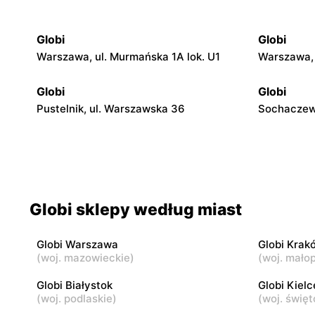
Globi
Globi
Warszawa, ul. Murmańska 1A lok. U1
Warszawa, 
Globi
Globi
Pustelnik, ul. Warszawska 36
Sochaczew,
Globi
Globi
Sierakowice Lewe, ul. Sierakowice Lewe
Godzianów,
39A
Globi sklepy według miast
Globi
Globi
Zduny, ul. Zduny 1B
Stare Zady
Globi Warszawa
Globi Krak
(
woj. mazowieckie
)
(
woj. małop
Globi
Globi
Bąków Górny, ul. Bąków Górny 43b
Jedlnia-Let
Globi Białystok
Globi Kielc
(
woj. podlaskie
)
(
woj. święt
Globi
Globi