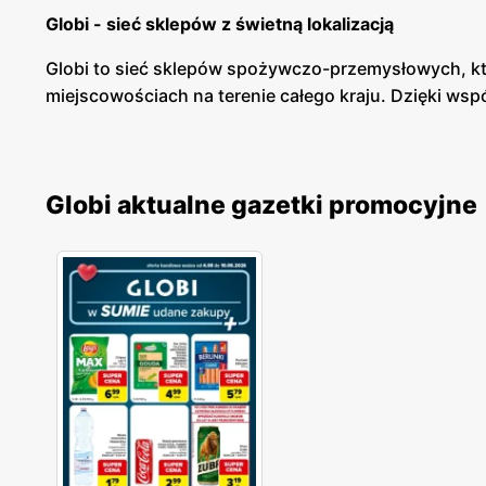
Globi - sieć sklepów z świetną lokalizacją
Globi to sieć sklepów spożywczo-przemysłowych, która
miejscowościach na terenie całego kraju. Dzięki wsp
Globi - bogata oferta produktowa
Globi posiada różnorodne produkty spożywcze i prze
Globi aktualne gazetki promocyjne
soczyste owoce. Globi posiada również bogatą ofe
dla domu w bardzo konkurencyjnych cenach.
Globi - gazetki promocyjne
Globi posiada własne gazetki promocyjne, w których
produkty spożywcze, jak i nowości, które się pojawi