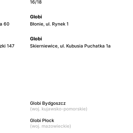
16/18
Globi
ka 60
Błonie, ul. Rynek 1
Globi
zki 147
Skierniewice, ul. Kubusia Puchatka 1a
Globi
Wola Zadybska, ul. Wola Zadybska 81
Globi
Kłoczew, ul. Długa 51
Globi Bydgoszcz
(
woj. kujawsko-pomorskie
)
Globi
10 lok. 1
Felicjanów, ul. Felicjanów 25
Globi Płock
(
woj. mazowieckie
)
Globi