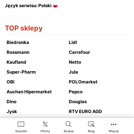
Język serwisu: Polski
TOP sklepy
Biedronka
Lidl
Rossmann
Carrefour
Kaufland
Netto
Super-Pharm
Jula
OBI
POLOmarket
Auchan Hipermarket
Pepco
Dino
Douglas
Jysk
RTV EURO AGD
Action
Media Expert
Deichmann
Media Markt
Gazetki
Oferty
Szukaj
Blog
Więcej