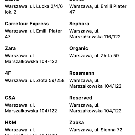
Tomaszów Mazowiecki, ul.
Ławy, ul. Przemysłowa 32
Warszawa, ul. Łucka 2/4/6
Warszawa, ul. Emilii Plater
Wysoka 11-17
lok. 2
47
Eurocash Cash&Carry
Eurocash Cash&Carry
Carrefour Express
Sephora
Opoczno, ul. Inowłodzka 36
Mława, ul. Gdyńska 18
Warszawa, ul. Emilii Plater
Warszawa, ul.
47
Marszałkowska 116/122
Eurocash Cash&Carry
Eurocash Cash&Carry
Zara
Organic
Sierpc, ul. Górzewo 25
Puławy, ul. Składowa 4
Warszawa, ul.
Warszawa, ul. Złota 59
Eurocash Cash&Carry
Eurocash Cash&Carry
Marszałkowska 104-122
Kutno, ul. Zielarska 5
Łódź, ul. Św. Teresy Od
4F
Rossmann
Dzieciątka Jezus 91 A
Warszawa, ul. Złota 59/258
Warszawa, ul.
Eurocash Cash&Carry
Eurocash Cash&Carry
Marszałkowska 104/122
Łomża, ul. Ciepła 17
Skarżysko-Kamienna, ul.
C&A
Reserved
Ekonomii 15
Warszawa, ul.
Warszawa, ul.
Eurocash Cash&Carry
Eurocash Cash&Carry
Marszałkowska 104/122
Marszałkowska 104/122
Piotrków Trybunalski, ul.
Pabianice, ul. im. Stefana
H&M
Żabka
Fabryczna 1/3
Grota Roweckiego 8a
Warszawa, ul.
Warszawa, ul. Sienna 72