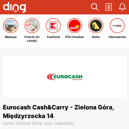
Wakacje
Powrót do
Kaufland
POLOmarket
Netto
Intermarche
szkoły!
Eurocash Cash&Carry - Zielona Góra,
Międzyrzecka 14
(
pow. Zielona Góra,
woj. Lubuskie
)