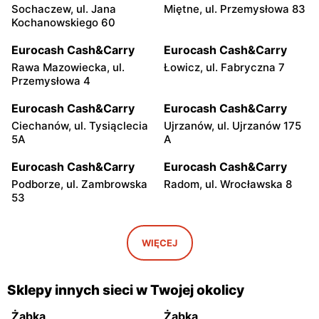
Sochaczew, ul. Jana
Miętne, ul. Przemysłowa 83
Kochanowskiego 60
Eurocash Cash&Carry
Eurocash Cash&Carry
Rawa Mazowiecka, ul.
Łowicz, ul. Fabryczna 7
Przemysłowa 4
Eurocash Cash&Carry
Eurocash Cash&Carry
Ciechanów, ul. Tysiąclecia
Ujrzanów, ul. Ujrzanów 175
5A
A
Eurocash Cash&Carry
Eurocash Cash&Carry
Podborze, ul. Zambrowska
Radom, ul. Wrocławska 8
53
Eurocash Cash&Carry
Eurocash Cash&Carry
Radom, ul. Graniczna 1
Ryki, ul. Przemysłowa 8
WIĘCEJ
Eurocash Cash&Carry
Eurocash Cash&Carry
Płock, ul. Kostrogaj 21
Łuków, ul. Farfak 2
Sklepy innych sieci w Twojej okolicy
Eurocash Cash&Carry
Eurocash Cash&Carry
Żabka
Żabka