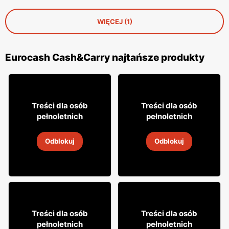
WIĘCEJ (1)
Eurocash Cash&Carry najtańsze produkty
75
51
95
40
Treści dla osób
Treści dla osób
pełnoletnich
pełnoletnich
Whisky Jim Beam
Wódka Absolut
Odblokuj
Odblokuj
31 lip
-
31 sie 2026
31 lip
-
31 sie 2026
25
34
59
75
Treści dla osób
Treści dla osób
pełnoletnich
pełnoletnich