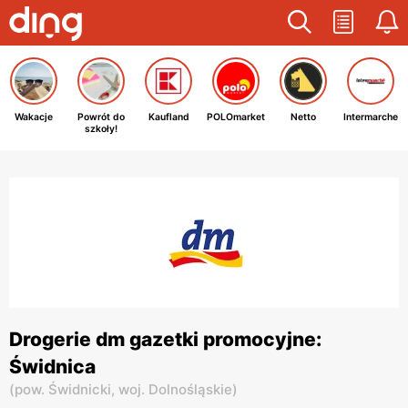
Wakacje
Powrót do
Kaufland
POLOmarket
Netto
Intermarche
szkoły!
Drogerie dm gazetki promocyjne:
Świdnica
(
pow. Świdnicki,
woj. Dolnośląskie
)