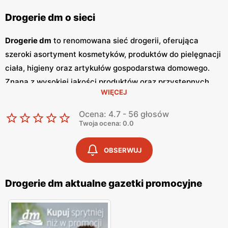
Drogerie dm o sieci
Drogerie dm
to renomowana sieć drogerii, oferująca
szeroki asortyment kosmetyków, produktów do pielęgnacji
ciała, higieny oraz artykułów gospodarstwa domowego.
Znana z wysokiej jakości produktów oraz przystępnych
WIĘCEJ
niskich cen
, sieć
Drogerie dm
zdobyła zaufanie klientów
dzięki bogatej ofercie oraz częstym
promocjom
. Klienci
Ocena: 4.7 - 56 głosów
mogą liczyć na szeroki wybór produktów, które spełniają
Twoja ocena: 0.0
najwyższe standardy jakości. Jednym z kluczowych
elementów strategii marketingowej
Drogerie dm
są
OBSERWUJ
regularnie wydawane
gazetki promocyjne
.
Gazetki
te
prezentują najnowsze oferty specjalne, nowości
Drogerie dm aktualne gazetki promocyjne
produktowe oraz sezonowe wyprzedaże, dzięki czemu
klienci mogą planować swoje zakupy i korzystać z
wyjątkowych okazji cenowych. Są one dostępne zarówno