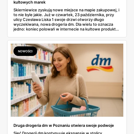
kultowych marek
Skierniewice zyskują nowe miejsce na mapie zakupowej, i
to nie byle jakie. Już w czwartek, 23 października, przy
ulicy Czesława Liska 1 swoje drzwi otworzy długo
wyczekiwana, nowa drogeria dm. Dla wielu to oznacza
jedno: koniec polowań w internecie na kultowe produkty
Balea czy naturalne kosmetyki alverde. A to dopiero
początek, bo sieć na wielkie otwarcie szykuje specjalny
rabat powitalny i mnóstwo atrakcji, które mają osłodzić
pierwsze zakupy w nowym miejscu.
NOWOŚCI
Druga drogeria dm w Poznaniu otwiera swoje podwoje
Sieć Drogerii dm kontynuuje ekspansję w stolicy