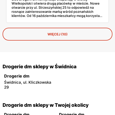
Wielkopolski i otwiera drugą placówkę w mieście. Nowe
otwarcie przy ul. Strzeszyńskiej 25 to odpowiedź na
rosnące zainteresowanie marką wśród poznańskich
klientów. Od 16 października mieszkańcy mogą korzystać
z bogatego asortymentu kosmetyków, chemii
gospodarczej i produktów dla dzieci. Na start czeka ich
15% rabat powitalny na wszystkie zakupy oraz szereg
atrakcji dla całych rodzin.
WIĘCEJ (10)
Drogerie dm sklepy w Świdnica
Drogerie dm
Świdnica, ul. Kliczkowska
29
Drogerie dm sklepy w Twojej okolicy
Drogerie dm
Drogerie dm