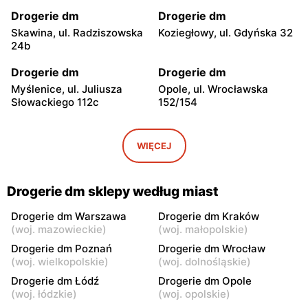
Drogerie dm
Drogerie dm
Skawina, ul. Radziszowska
Koziegłowy, ul. Gdyńska 32
24b
Drogerie dm
Drogerie dm
Myślenice, ul. Juliusza
Opole, ul. Wrocławska
Słowackiego 112c
152/154
Drogerie dm
Drogerie dm
Poznań, ul. Strzeszyńska
Gogolin, ul. Krapkowicka
WIĘCEJ
25
160A
Drogerie dm
Drogerie dm
Drogerie dm sklepy według miast
Jelcz-Laskowice, ul.
Żory al. Jana Pawła II 41
Oławska 116
Drogerie dm Warszawa
Drogerie dm Kraków
(
woj. mazowieckie
)
(
woj. małopolskie
)
Drogerie dm
Drogerie dm
Drogerie dm Poznań
Drogerie dm Wrocław
Wrocław, ul. Strachocińska
Kiełczewo, ul. Poznańska
(
woj. wielkopolskie
)
(
woj. dolnośląskie
)
184
19
Drogerie dm Łódź
Drogerie dm Opole
(
woj. łódzkie
)
(
woj. opolskie
)
Drogerie dm
Drogerie dm