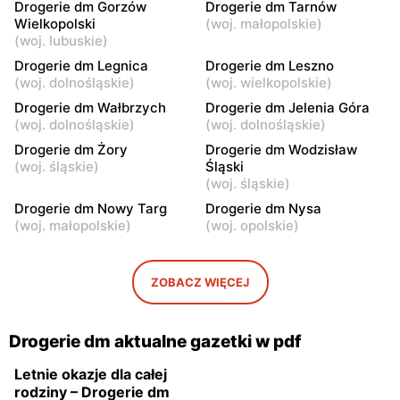
Drogerie dm Gorzów
Drogerie dm Tarnów
Wrocław, ul. pl. Grunwaldzki
Wrocław, ul. Paprotna 7
Wielkopolski
(
woj. małopolskie
)
22
(
woj. lubuskie
)
Drogerie dm
Drogerie dm
Drogerie dm Legnica
Drogerie dm Leszno
Wrocław, ul. Ślężna 132
Wodzisław Śląski, ul. Armii
(
woj. dolnośląskie
)
(
woj. wielkopolskie
)
Krajowej 5
Drogerie dm Wałbrzych
Drogerie dm Jelenia Góra
(
woj. dolnośląskie
)
(
woj. dolnośląskie
)
Drogerie dm
Drogerie dm
Drogerie dm Żory
Drogerie dm Wodzisław
Leszno, ul. Poznańska 3
Nowy Targ, ul. Gen.
(
woj. śląskie
)
Śląski
Władysława Sikorskiego 53
(
woj. śląskie
)
Drogerie dm
Drogerie dm
Drogerie dm Nowy Targ
Drogerie dm Nysa
(
woj. małopolskie
)
(
woj. opolskie
)
Grodzisk Wielkopolski, ul.
Nysa, ul. Szlak Chrobrego
Fabryczna 3a
7a
Drogerie dm
Drogerie dm
ZOBACZ WIĘCEJ
Świdnica, ul. Kliczkowska
Legnica, ul. Roberta
29
Schumana 17
Drogerie dm aktualne gazetki w pdf
Letnie okazje dla całej
rodziny – Drogerie dm