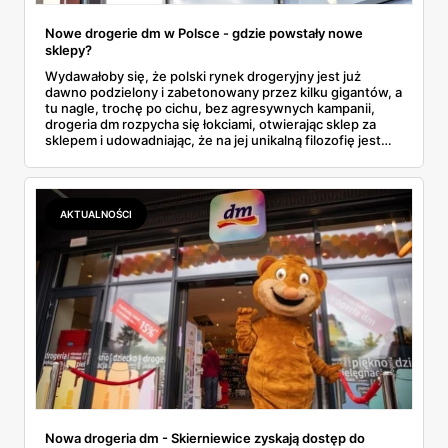
Nowe drogerie dm w Polsce - gdzie powstały nowe
sklepy?
Wydawałoby się, że polski rynek drogeryjny jest już
dawno podzielony i zabetonowany przez kilku gigantów, a
tu nagle, trochę po cichu, bez agresywnych kampanii,
drogeria dm rozpycha się łokciami, otwierając sklep za
sklepem i udowadniając, że na jej unikalną filozofię jest
ogromne zapotrzebowanie. Sieć właśnie dobiła do 70
placówek w Polsce, z czego aż 20 powstało w tym roku.
To nie przypadek. Zobaczmy, gdzie pojawiły się nowe
sklepy i co tak naprawdę przyciąga do nich tłumy.
AKTUALNOŚCI
Nowa drogeria dm - Skierniewice zyskają dostęp do