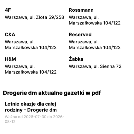
Krajowej 5
4F
Rossmann
Drogerie dm
Drogerie dm
Warszawa, ul. Złota 59/258
Warszawa, ul.
Nowy Targ, ul. Gen.
Grodzisk Wielkopolski, ul.
Marszałkowska 104/122
Władysława Sikorskiego 53
Fabryczna 3a
C&A
Reserved
Drogerie dm
Drogerie dm
Warszawa, ul.
Warszawa, ul.
Nysa, ul. Szlak Chrobrego
Świdnica, ul. Kliczkowska
Marszałkowska 104/122
Marszałkowska 104/122
7a
29
H&M
Żabka
Drogerie dm
Drogerie dm
Warszawa, ul.
Warszawa, ul. Sienna 72
Legnica, ul. Roberta
Wałbrzych, ul. Janusza
Marszałkowska 104/122
Schumana 17
Kusocińskiego 24
Drogerie dm aktualne gazetki w pdf
Letnie okazje dla całej
rodziny – Drogerie dm
Ważna od 2026-07-30 do 2026-
08-12