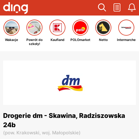
Wakacje
Powrót do
Kaufland
POLOmarket
Netto
Intermarche
szkoły!
Drogerie dm - Skawina, Radziszowska
24b
(
pow. Krakowski,
woj. Małopolskie
)