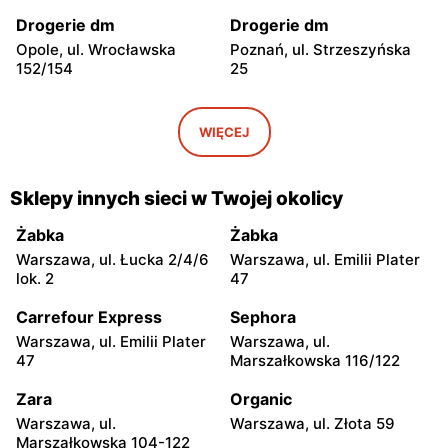
Drogerie dm
Drogerie dm
Opole, ul. Wrocławska
Poznań, ul. Strzeszyńska
152/154
25
Drogerie dm
Drogerie dm
Gogolin, ul. Krapkowicka
Jelcz-Laskowice, ul.
WIĘCEJ
160A
Oławska 116
Drogerie dm
Drogerie dm
Sklepy innych sieci w Twojej okolicy
Żory al. Jana Pawła II 41
Wrocław, ul. Strachocińska
184
Żabka
Żabka
Warszawa, ul. Łucka 2/4/6
Warszawa, ul. Emilii Plater
Drogerie dm
Drogerie dm
lok. 2
47
Kiełczewo, ul. Poznańska
Wrocław, ul. pl. Grunwaldzki
19
22
Carrefour Express
Sephora
Warszawa, ul. Emilii Plater
Warszawa, ul.
Drogerie dm
Drogerie dm
47
Marszałkowska 116/122
Wrocław, ul. Paprotna 7
Wrocław, ul. Ślężna 132
Zara
Organic
Drogerie dm
Drogerie dm
Warszawa, ul.
Warszawa, ul. Złota 59
Wodzisław Śląski, ul. Armii
Leszno, ul. Poznańska 3
Marszałkowska 104-122