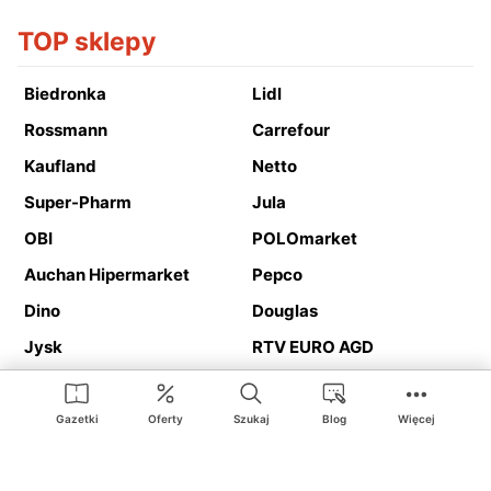
TOP sklepy
Biedronka
Lidl
Rossmann
Carrefour
Kaufland
Netto
Super-Pharm
Jula
OBI
POLOmarket
Auchan Hipermarket
Pepco
Dino
Douglas
Jysk
RTV EURO AGD
Action
Media Expert
Deichmann
Media Markt
Gazetki
Oferty
Szukaj
Blog
Więcej
Ding.pl to serwis internetowy prezentujący
gazetki promocyjne