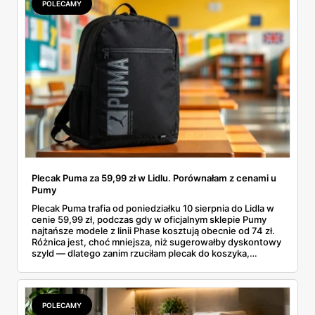
POLECAMY
Plecak Puma za 59,99 zł w Lidlu. Porównałam z cenami u
Pumy
Plecak Puma trafia od poniedziałku 10 sierpnia do Lidla w
cenie 59,99 zł, podczas gdy w oficjalnym sklepie Pumy
najtańsze modele z linii Phase kosztują obecnie od 74 zł.
Różnica jest, choć mniejsza, niż sugerowałby dyskontowy
szyld — dlatego zanim rzuciłam plecak do koszyka,
rozłożyłam ceny na czynniki pierwsze. Poniżej cała
rozpiska: co dokładnie sprzedaje Lidl, ile kosztują
odpowiedniki u producenta i komu ten zakup naprawdę
się opłaci.
POLECAMY