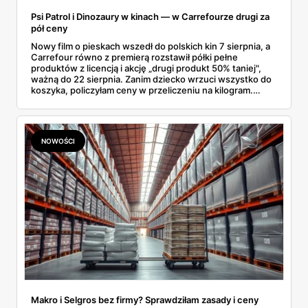
Psi Patrol i Dinozaury w kinach — w Carrefourze drugi za
pół ceny
Nowy film o pieskach wszedł do polskich kin 7 sierpnia, a
Carrefour równo z premierą rozstawił półki pełne
produktów z licencją i akcję „drugi produkt 50% taniej",
ważną do 22 sierpnia. Zanim dziecko wrzuci wszystko do
koszyka, policzyłam ceny w przeliczeniu na kilogram.
Wnioski? Krem orzechowy z paluszkami za 3,49 zł to
prawie 140 zł za kilogram, ale lody do mrożenia i rurki
waflowe bronią się nawet bez rabatu.
NOWOŚCI
Makro i Selgros bez firmy? Sprawdziłam zasady i ceny