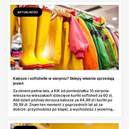
podróbki. Spisałam wszystko, czego się dowiedziałam —
łącznie z jedną wpadką, o której za chwilę.
AKTUALNOŚCI
Kalosze i softshelle w sierpniu? Sklepy właśnie sprzedają
jesień
Za oknem pełnia lata, a KiK od poniedziałku 10 sierpnia
wiesza na wieszakach dziecięce kurtki softshell za 60 zł,
Aldi dzień później dorzuca kalosze za 44,99 zł i kurtki po
39,99 zł. Znam ten moment z poprzednich lat aż za
dobrze: przychodzisz po klapki, a wychodzisz z jesienną
garderobą dla całej rodziny. Sprawdziłam, co dokładnie
pojawi się w gazetkach w przyszłym tygodniu i czy jest
sens kupować jesień, zanim skończą się wakacje.