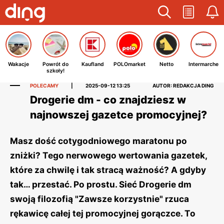
Wakacje
Powrót do
Kaufland
POLOmarket
Netto
Intermarche
szkoły!
POLECAMY
|
2025-09-12 13:25
AUTOR: REDAKCJA DING
Drogerie dm - co znajdziesz w
najnowszej gazetce promocyjnej?
Masz dość cotygodniowego maratonu po
zniżki? Tego nerwowego wertowania gazetek,
które za chwilę i tak stracą ważność? A gdyby
tak… przestać. Po prostu. Sieć Drogerie dm
swoją filozofią "Zawsze korzystnie" rzuca
rękawicę całej tej promocyjnej gorączce. To