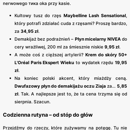
nerwowego тика oka przy kasie.
Kultowy tusz do rzęs
Maybelline Lash Sensational
,
który potrafi zdziałać cuda z rzęsami? Proszę bardzo,
za
34,95 zł
.
Demakijaż bez podrażnień –
Płyn micelarny NIVEA
do
cery wrażliwej, 200 ml za śmiesznie niskie
9,95 zł
.
A może coś z cięższej artylerii?
Krem do skóry 50+
L'Oréal Paris Ekspert Wieku
to wydatek rzędu
19,95
zł
.
Na koniec polski akcent, który miażdży ceną.
Dwufazowy płyn do demakijażu oczu Ziaja
za...
5,85
zł
. Tak. A najlepsze jest to, że ta cena trzyma się od
sierpnia. Szacun.
Codzienna rutyna – od stóp do głów
Przejdźmy do rzeczy, które zużywamy na potęgę. Tu nie