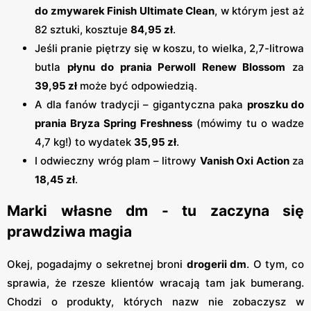
do zmywarek Finish Ultimate Clean
, w którym jest aż
82 sztuki, kosztuje
84,95 zł
.
Jeśli pranie piętrzy się w koszu, to wielka, 2,7-litrowa
butla
płynu do prania Perwoll Renew Blossom
za
39,95 zł
może być odpowiedzią.
A dla fanów tradycji – gigantyczna paka
proszku do
prania Bryza Spring Freshness
(mówimy tu o wadze
4,7 kg!) to wydatek
35,95 zł
.
I odwieczny wróg plam – litrowy
Vanish Oxi Action
za
18,45 zł
.
Marki własne dm - tu zaczyna się
prawdziwa magia
Okej, pogadajmy o sekretnej broni
drogerii dm
. O tym, co
sprawia, że rzesze klientów wracają tam jak bumerang.
Chodzi o produkty, których nazw nie zobaczysz w