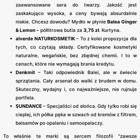
zaawansowane sera do twarzy. Jakość jest
zaskakująco wysoka, a ceny bywają absurdalnie
niskie. Chcesz dowodu? Mydło w płynie
Balea Ginger
& Lemon
– półlitrowa butla za
3,75 zł
. Kurtyna.
alverde NATURKOSMETIK
– To z kolei propozycja dla
tych, co czytają składy. Certyfikowane kosmetyki
naturalne, wegańskie, bez zbędnej chemii. I to w
cenach, które nie wymagają brania kredytu.
Denkmit
– Taki odpowiednik Balei, ale w świecie
sprzątania. Cały arsenał do walki z brudem w domu.
Skuteczny, wydajny i, co najważniejsze, nie rujnuje
portfela.
SUNDANCE
– Specjaliści od słońca. Gdy tylko robi się
cieplej, ich półka pęka w szwach od kremów z filtrem,
balsamów po opalaniu i samoopalaczy.
To właśnie te marki są sercem filozofii "zawsze