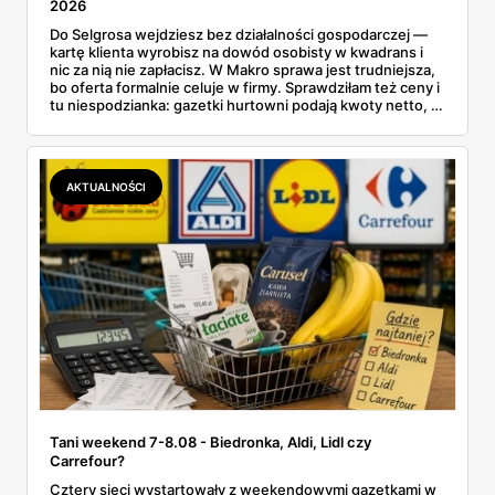
2026
Do Selgrosa wejdziesz bez działalności gospodarczej —
kartę klienta wyrobisz na dowód osobisty w kwadrans i
nic za nią nie zapłacisz. W Makro sprawa jest trudniejsza,
bo oferta formalnie celuje w firmy. Sprawdziłam też ceny i
tu niespodzianka: gazetki hurtowni podają kwoty netto, a
przy kasie doliczany jest VAT. Co więcej, hurt wcale nie
zawsze wygrywa — ta sama kawa ziarnista kosztuje w
Makro ponad dwa razy więcej niż w weekendowej
promocji dyskontu.
AKTUALNOŚCI
Tani weekend 7-8.08 - Biedronka, Aldi, Lidl czy
Carrefour?
Cztery sieci wystartowały z weekendowymi gazetkami w