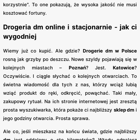
korzystnie". To one pokazują, że wysoka jakość nie musi
kosztować fortuny.
Drogeria dm online i stacjonarnie - jak ci
wygodniej
Wiemy już co kupić. Ale gdzie?
Drogerie dm w Polsce
rosną jak grzyby po deszczu. Nowe szyldy pojawiają się w
kolejnych miastach –
Poznań
? Jest.
Katowice
?
Oczywiście. I ciągle słychać o kolejnych otwarciach. To
świetna wiadomość dla tych z nas, którzy wciąż lubią
wziąć produkt do ręki, odkręcić, powąchać. Taki mały,
zakupowy rytuał. Na ich stronie internetowej jest zresztą
prosta wyszukiwarka, która pokaże ci najbliższy
sklep dm
i
jego godziny otwarcia. Prosta sprawa.
Ale co, jeśli mieszkasz na końcu świata, gdzie najbliższy
dm
jest oddalony o sto kilometrów? Wtedy odpalasz