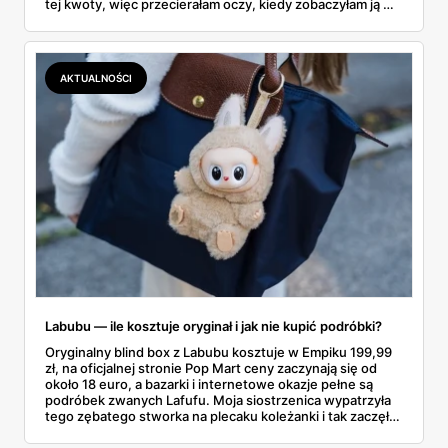
tej kwoty, więc przecierałam oczy, kiedy zobaczyłam ją w
gazetce między dresami a wkrętarką. Padel to dziś
najszybciej rosnący sport w Polsce: kortów przybywa
lawinowo, a chętnych jeszcze szybciej. Sprawdziłam, co
dokładnie dostajemy za te pieniądze i komu taka rakieta
AKTUALNOŚCI
faktycznie wystarczy.
Labubu — ile kosztuje oryginał i jak nie kupić podróbki?
Oryginalny blind box z Labubu kosztuje w Empiku 199,99
zł, na oficjalnej stronie Pop Mart ceny zaczynają się od
około 18 euro, a bazarki i internetowe okazje pełne są
podróbek zwanych Lafufu. Moja siostrzenica wypatrzyła
tego zębatego stworka na plecaku koleżanki i tak zaczęło
się rodzinne śledztwo: co to właściwie jest, ile naprawdę
kosztuje i po czym poznać, że sprzedawca nie wciska nam