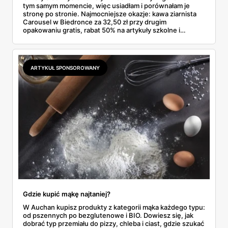
tym samym momencie, więc usiadłam i porównałam je
stronę po stronie. Najmocniejsze okazje: kawa ziarnista
Carousel w Biedronce za 32,50 zł przy drugim
opakowaniu gratis, rabat 50% na artykuły szkolne i
przemysłowe przy zakupie trzech sztuk oraz banany po
2,99 zł za kilogram, ale wyłącznie w sobotę z aplikacją. Aldi
odpowiada masłem za 2,99 zł. Werdykt w skrócie:
najwięcej wyciśniesz z Biedronki, po świeże warzywa jedź
ARTYKUŁ SPONSOROWANY
do Aldi.
Gdzie kupić mąkę najtaniej?
W Auchan kupisz produkty z kategorii mąka każdego typu:
od pszennych po bezglutenowe i BIO. Dowiesz się, jak
dobrać typ przemiału do pizzy, chleba i ciast, gdzie szukać