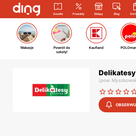
Gazetki
Produkty
Sklepy
Blog
Dni 
Wakacje
Powrót do
Kaufland
POLOmar
szkoły!
Delikatesy
(
pow. Myszkowsk
OBSERWU