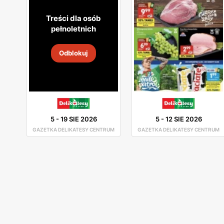
Treści dla osób
pełnoletnich
Odblokuj
5
-
19 SIE 2026
5
-
12 SIE 2026
GAZETKA DELIKATESY CENTRUM
GAZETKA DELIKATESY CENTRUM