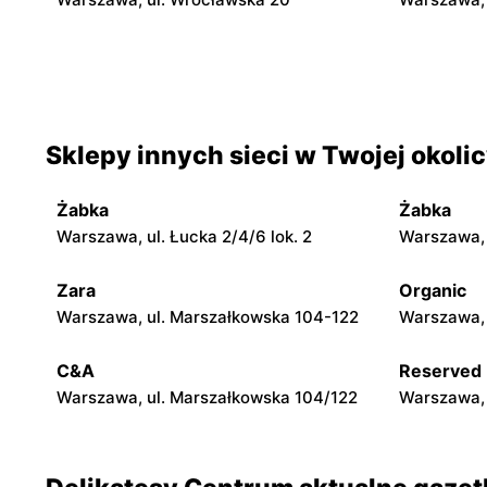
Delikatesy Centrum
Delikates
Warszawa, ul. Gen. Waleriana Czumy 3
Warszawa, 
Delikatesy Centrum
Delikates
Sklepy innych sieci w Twojej okoli
Warszawa, ul. Dzieci Warszawy 40a
Warszawa, 
Żabka
Żabka
Delikatesy Centrum
Delikates
Warszawa, ul. Łucka 2/4/6 lok. 2
Warszawa, u
Warszawa, ul. Myśliborska 114
Reguły, ul.
Zara
Organic
Delikatesy Centrum
Delikates
Warszawa, ul. Marszałkowska 104-122
Warszawa, 
Łomianki, ul. Warszawska 27
Ożarów Maz
C&A
Reserved
Warszawa, ul. Marszałkowska 104/122
Warszawa, 