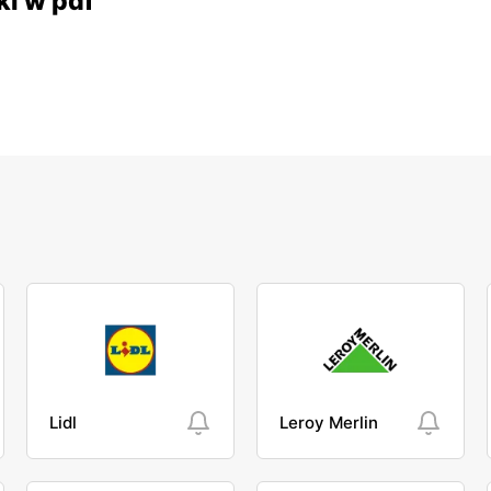
ki w pdf
Lidl
Leroy Merlin