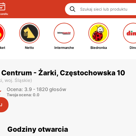
handlu
ket
Netto
Intermarche
Biedronka
Din
 Centrum - Żarki, Częstochowska 10
i,
woj. Śląskie
)
Ocena: 3.9 - 1820 głosów
Twoja ocena: 0.0
J
Godziny otwarcia