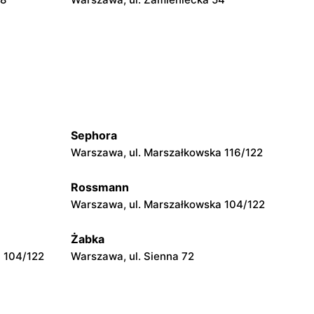
Delikatesy Centrum
Warszawa, ul. Béli Bartóka 8
Delikatesy Centrum
Warszawa, ul. Skarbka z Gór 57
Sephora
Delikatesy Centrum
Warszawa, ul. Marszałkowska 116/122
o 2
Warszawa, ul. Pontonierów 11
Rossmann
Delikatesy Centrum
Warszawa, ul. Marszałkowska 104/122
ickiego 110
Konstancin-Jeziorna, ul. Świetlicowa
7/9
Żabka
 104/122
Warszawa, ul. Sienna 72