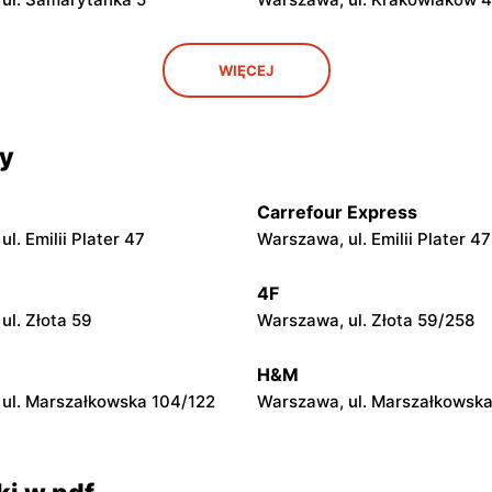
y Centrum
Delikatesy Centrum
WIĘCEJ
ul. Franciszka Kawy 44
Warszawa, ul. Kłobucka 8b
y Centrum
Delikatesy Centrum
cy
ul. Starodęby 8
Raszyn, ul. Pruszkowska 52
Carrefour Express
y Centrum
Delikatesy Centrum
l. Emilii Plater 47
Warszawa, ul. Emilii Plater 47
 Regulska 49 lok.2
Piastów, ul. Witolda Pileckieg
4F
y Centrum
Delikatesy Centrum
ul. Złota 59
Warszawa, ul. Złota 59/258
owiecki, ul. Partyzantów 10
Nowa Wola, ul. Ignacego Kras
H&M
ul. Marszałkowska 104/122
Warszawa, ul. Marszałkowska