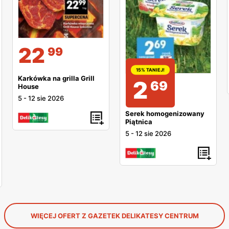
22
99
15% TANIEJ!
Karkówka na grilla Grill
2
69
House
5
-
12 sie 2026
Serek homogenizowany
Piątnica
5
-
12 sie 2026
WIĘCEJ OFERT Z GAZETEK DELIKATESY CENTRUM