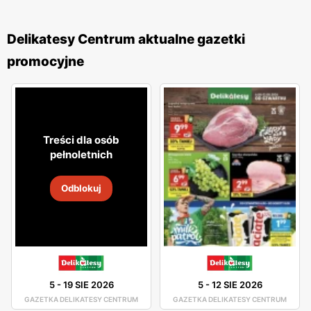
Delikatesy Centrum aktualne gazetki
promocyjne
Treści dla osób
pełnoletnich
Odblokuj
5
-
19 SIE 2026
5
-
12 SIE 2026
GAZETKA DELIKATESY CENTRUM
GAZETKA DELIKATESY CENTRUM