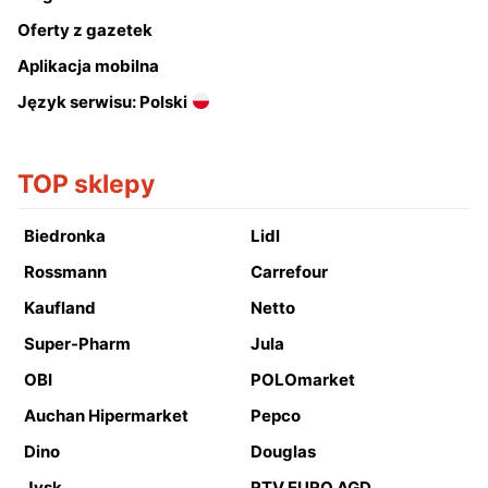
Oferty z gazetek
Aplikacja mobilna
Język serwisu: Polski
TOP sklepy
Biedronka
Lidl
Rossmann
Carrefour
Kaufland
Netto
Super-Pharm
Jula
OBI
POLOmarket
Auchan Hipermarket
Pepco
Dino
Douglas
Jysk
RTV EURO AGD