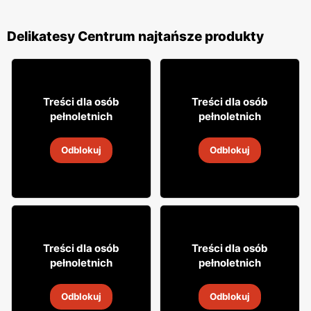
Delikatesy Centrum najtańsze produkty
0
29
19
95
99
Treści dla osób
Treści dla osób
pełnoletnich
pełnoletnich
Wino Daos
Wódka Soplica
Odblokuj
Odblokuj
5
-
19 sie 2026
5
-
19 sie 2026
3% TANIEJ!
27% TANIEJ!
31
5
99
79
Treści dla osób
Treści dla osób
pełnoletnich
pełnoletnich
Wino Mionetto
Drink Highlander
Odblokuj
Odblokuj
5
-
19 sie 2026
5
-
19 sie 2026