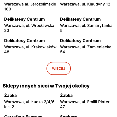
Warszawa al. Jerozolimskie
Warszawa, ul. Klaudyny 12
160
Delikatesy Centrum
Delikatesy Centrum
Warszawa, ul. Wrocławska
Warszawa, ul. Samarytanka
20
5
Delikatesy Centrum
Delikatesy Centrum
Warszawa, ul. Krakowiaków
Warszawa, ul. Zamieniecka
48
54
Delikatesy Centrum
Delikatesy Centrum
Warszawa, ul. Gen.
Warszawa, ul. Franciszka
WIĘCEJ
Waleriana Czumy 3
Kawy 44
Delikatesy Centrum
Delikatesy Centrum
Sklepy innych sieci w Twojej okolicy
Warszawa, ul. Kłobucka 8b
Warszawa, ul. Béli Bartóka
8
Żabka
Żabka
Warszawa, ul. Łucka 2/4/6
Warszawa, ul. Emilii Plater
Delikatesy Centrum
Delikatesy Centrum
lok. 2
47
Warszawa, ul. Dzieci
Warszawa, ul. Starodęby 8
Warszawy 40a
Carrefour Express
Sephora