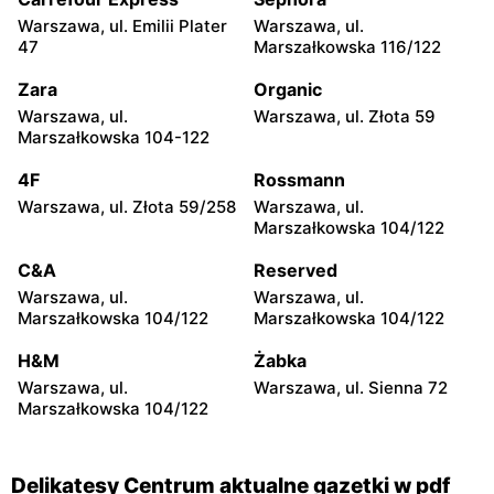
Warszawa, ul. Emilii Plater
Warszawa, ul.
Delikatesy Centrum
Delikatesy Centrum
47
Marszałkowska 116/122
Raszyn, ul. Pruszkowska 52
Warszawa, ul. Skarbka z
Gór 57
Zara
Organic
Warszawa, ul.
Warszawa, ul. Złota 59
Delikatesy Centrum
Delikatesy Centrum
Marszałkowska 104-122
Warszawa, ul. Myśliborska
Reguły, ul. Regulska 49
114
lok.2
4F
Rossmann
Warszawa, ul. Złota 59/258
Warszawa, ul.
Delikatesy Centrum
Delikatesy Centrum
Marszałkowska 104/122
Piastów, ul. Witolda
Warszawa, ul. Pontonierów
Pileckiego 2
11
C&A
Reserved
Warszawa, ul.
Warszawa, ul.
Delikatesy Centrum
Delikatesy Centrum
Marszałkowska 104/122
Marszałkowska 104/122
Łomianki, ul. Warszawska
Ożarów Mazowiecki, ul.
27
Partyzantów 10
H&M
Żabka
Warszawa, ul.
Warszawa, ul. Sienna 72
Delikatesy Centrum
Delikatesy Centrum
Marszałkowska 104/122
Nowa Wola, ul. Ignacego
Konstancin-Jeziorna, ul.
Krasickiego 110
Świetlicowa 7/9
Delikatesy Centrum aktualne gazetki w pdf