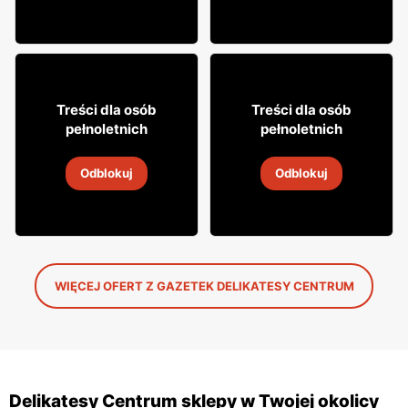
10% TANIEJ!
9% TANIEJ!
26
9
99
99
Treści dla osób
Treści dla osób
pełnoletnich
pełnoletnich
Wino Jacob's Creek
Cydr Dobroński
Odblokuj
Odblokuj
5
-
19 sie 2026
5
-
19 sie 2026
WIĘCEJ OFERT Z GAZETEK DELIKATESY CENTRUM
Delikatesy Centrum sklepy w Twojej okolicy