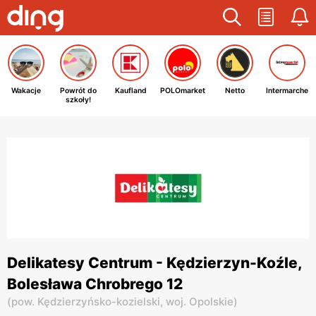
Wakacje
Powrót do
Kaufland
POLOmarket
Netto
Intermarche
szkoły!
Delikatesy Centrum - Kędzierzyn-Koźle,
Bolesława Chrobrego 12
(
pow. Kędzierzyńsko-kozielski,
woj. Opolskie
)