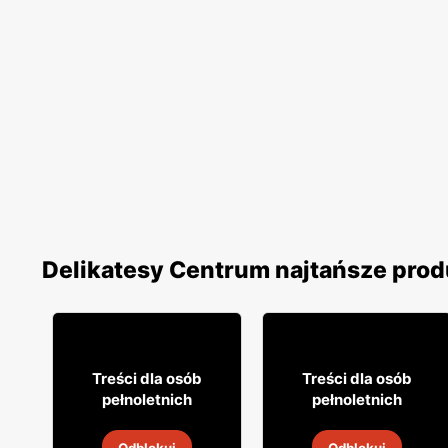
Delikatesy Centrum najtańsze prod
0
3% TANIEJ!
29
31
95
99
Treści dla osób
Treści dla osób
pełnoletnich
pełnoletnich
Wódka Soplica
Wino Mionetto