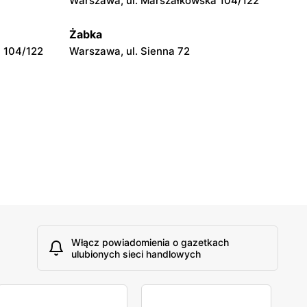
Warszawa, ul. Marszałkowska 104/122
ickiego 110
Konstancin-Jeziorna, ul. Świetlicowa
7/9
Żabka
 104/122
Warszawa, ul. Sienna 72
Włącz powiadomienia o gazetkach
ulubionych sieci handlowych