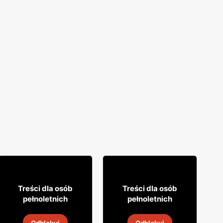
10% TANIEJ!
9% TANIEJ!
26
9
99
99
Treści dla osób
Treści dla osób
pełnoletnich
pełnoletnich
Wino Jacob's Creek
Cydr Dobroński