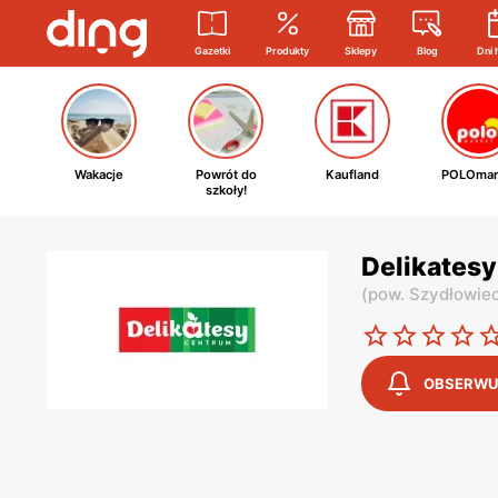
Gazetki
Produkty
Sklepy
Blog
Dni 
Wakacje
Powrót do
Kaufland
POLOmar
szkoły!
Delikatesy
(
pow. Szydłowiec
OBSERWU