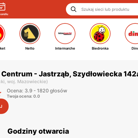
handlu
ket
Netto
Intermarche
Biedronka
Din
 Centrum - Jastrząb, Szydłowiecka 142
ki,
woj. Mazowieckie
)
Ocena: 3.9 - 1820 głosów
Twoja ocena: 0.0
J
Godziny otwarcia