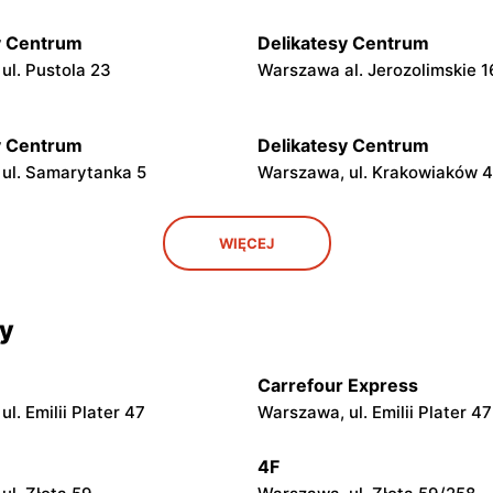
y Centrum
Delikatesy Centrum
ul. Pustola 23
Warszawa al. Jerozolimskie 
y Centrum
Delikatesy Centrum
ul. Samarytanka 5
Warszawa, ul. Krakowiaków 
y Centrum
Delikatesy Centrum
WIĘCEJ
ul. Franciszka Kawy 44
Warszawa, ul. Kłobucka 8b
y Centrum
Delikatesy Centrum
cy
ul. Starodęby 8
Raszyn, ul. Pruszkowska 52
Carrefour Express
y Centrum
Delikatesy Centrum
l. Emilii Plater 47
Warszawa, ul. Emilii Plater 47
 Regulska 49 lok.2
Piastów, ul. Witolda Pileckieg
4F
y Centrum
Delikatesy Centrum