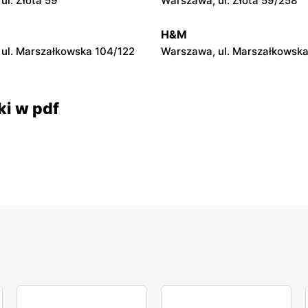
ul. Złota 59
Warszawa, ul. Złota 59/258
owiecki, ul. Partyzantów 10
Nowa Wola, ul. Ignacego Kras
H&M
ul. Marszałkowska 104/122
Warszawa, ul. Marszałkowska
ki w pdf