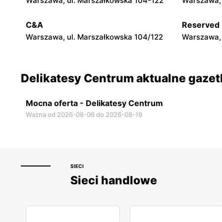
Warszawa, ul. Marszałkowska 104-122
Warszawa, 
Łomianki, ul. Warszawska 27
Ożarów Maz
C&A
Reserved
Warszawa, ul. Marszałkowska 104/122
Warszawa, 
Delikatesy Centrum aktualne gazet
Mocna oferta - Delikatesy Centrum
Ważna od 2026-08-06 do 2026-08-19
SIECI
Sieci handlowe