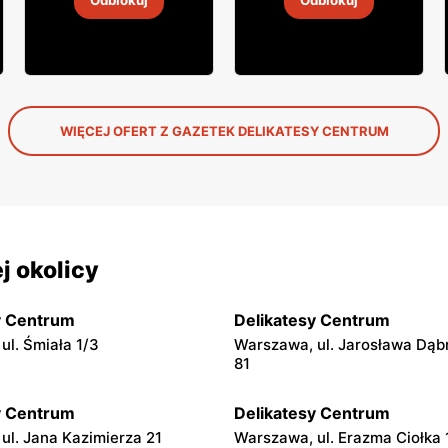
Odblokuj
Odblokuj
5
-
19 sie 2026
5
-
19 sie 2026
WIĘCEJ OFERT Z GAZETEK DELIKATESY CENTRUM
j okolicy
y Centrum
Delikatesy Centrum
ul. Śmiała 1/3
Warszawa, ul. Jarosława Dąb
81
y Centrum
Delikatesy Centrum
ul. Jana Kazimierza 21
Warszawa, ul. Erazma Ciołka 