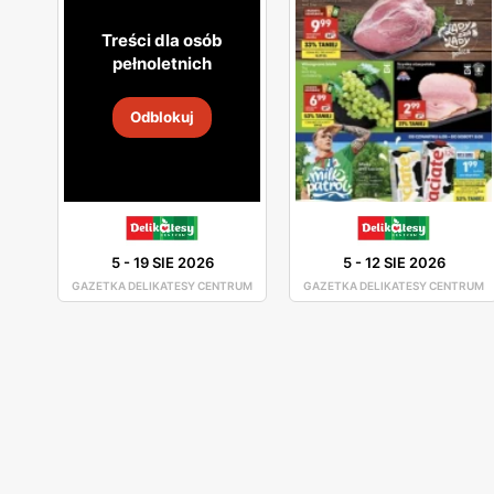
Treści dla osób
pełnoletnich
Odblokuj
5
-
19 SIE 2026
5
-
12 SIE 2026
GAZETKA DELIKATESY CENTRUM
GAZETKA DELIKATESY CENTRUM