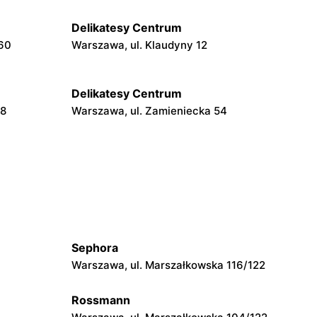
Delikatesy Centrum
160
Warszawa, ul. Klaudyny 12
Delikatesy Centrum
48
Warszawa, ul. Zamieniecka 54
Delikatesy Centrum
Warszawa, ul. Béli Bartóka 8
Delikatesy Centrum
Warszawa, ul. Skarbka z Gór 57
Sephora
Delikatesy Centrum
Warszawa, ul. Marszałkowska 116/122
o 2
Warszawa, ul. Pontonierów 11
Rossmann
Delikatesy Centrum