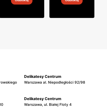
Odblokuj
Odblokuj
5
-
19 sie 2026
5
-
19 sie 2026
Delikatesy Centrum
rowskiego
Warszawa al. Niepodległości 92/98
Delikatesy Centrum
10
Warszawa, ul. Białej Floty 4