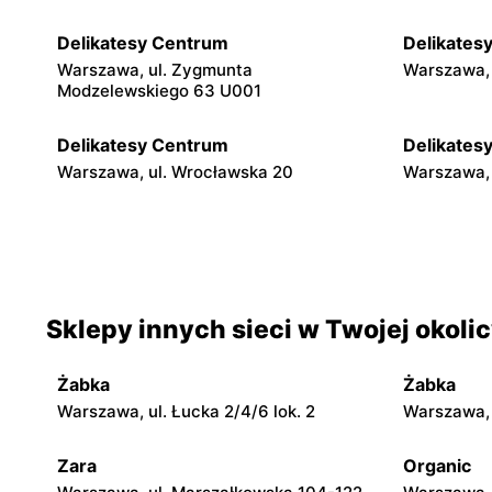
Delikatesy Centrum
Delikates
Warszawa, ul. Zygmunta
Warszawa, 
Modzelewskiego 63 U001
Delikatesy Centrum
Delikates
Warszawa, ul. Wrocławska 20
Warszawa, 
Delikatesy Centrum
Delikates
Warszawa, ul. Gen. Waleriana Czumy 3
Warszawa, 
Delikatesy Centrum
Delikates
Sklepy innych sieci w Twojej okoli
Warszawa, ul. Dzieci Warszawy 40a
Warszawa, 
Żabka
Żabka
Delikatesy Centrum
Delikates
Warszawa, ul. Łucka 2/4/6 lok. 2
Warszawa, u
Warszawa, ul. Myśliborska 114
Reguły, ul.
Zara
Organic
Delikatesy Centrum
Delikates