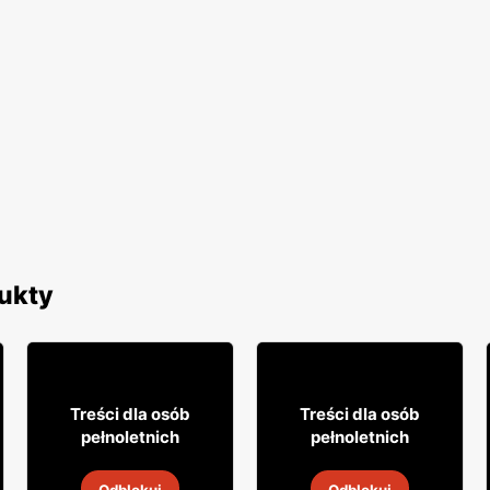
ukty
27% TANIEJ!
5
19
79
99
Treści dla osób
Treści dla osób
pełnoletnich
pełnoletnich
Drink Highlander
Wino Daos