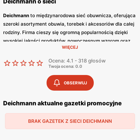
Deichmann o sieci
Deichmann
to międzynarodowa sieć obuwnicza, oferująca
szeroki asortyment obuwia, torebek i akcesoriów dla całej
rodziny. Firma cieszy się ogromną popularnością dzięki
wysokiej jakości produktów, nowoczesnym wzorom oraz
WIĘCEJ
atrakcyjnym
niskim cenom
. Klienci cenią sobie również
częste
promocje
, które umożliwiają zakupy w wyjątkowo
Ocena: 4.1 - 318 głosów
korzystnych warunkach. Sieć
Deichmann
regularnie
Twoja ocena: 0.0
publikuje
gazetki promocyjne
, w których prezentowane są
najnowsze kolekcje, wyprzedaże oraz specjalne oferty.
OBSERWUJ
Gazetki
te są dostępne zarówno w sklepach
stacjonarnych, jak i online, co pozwala klientom na
Deichmann aktualne gazetki promocyjne
bieżąco śledzić aktualne
promocje
i planować zakupy.
Publikacje te pojawiają się zazwyczaj co miesiąc,
BRAK GAZETEK Z SIECI DEICHMANN
dostarczając świeżych informacji o nowościach i
rabatach. Produkty
Deichmann
charakteryzują się wysoką