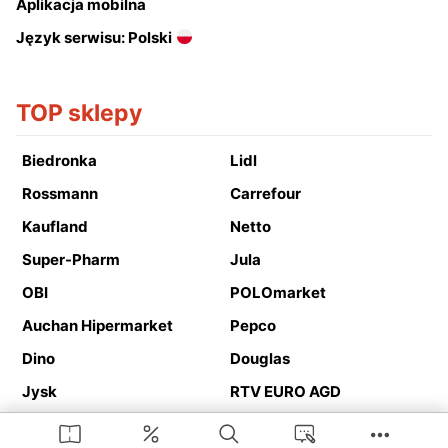
Aplikacja mobilna
Język serwisu: Polski
TOP sklepy
Biedronka
Lidl
Rossmann
Carrefour
Kaufland
Netto
Super-Pharm
Jula
OBI
POLOmarket
Auchan Hipermarket
Pepco
Dino
Douglas
Jysk
RTV EURO AGD
Action
Media Expert