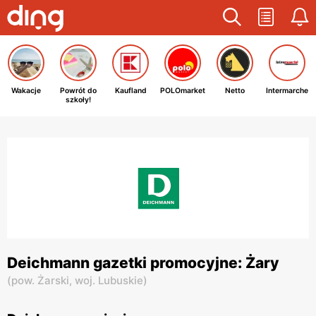
Wakacje
Powrót do
Kaufland
POLOmarket
Netto
Intermarche
szkoły!
Deichmann gazetki promocyjne: Żary
(
pow. Żarski,
woj. Lubuskie
)