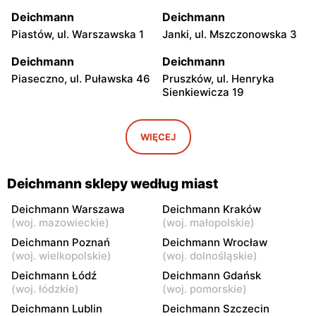
Deichmann
Deichmann
Piastów, ul. Warszawska 1
Janki, ul. Mszczonowska 3
Deichmann
Deichmann
Piaseczno, ul. Puławska 46
Pruszków, ul. Henryka
Sienkiewicza 19
Deichmann
Deichmann
Jabłonna, ul. Zegrzyńska 7
Wołomin, ul. Geodetów 2
WIĘCEJ
Deichmann
Deichmann
Otwock, ul. Płk. Ryszarda
Milanówek, ul. Nowowiejska
Deichmann sklepy według miast
Kuklińskiego 1
2A
Deichmann Warszawa
Deichmann Kraków
Deichmann
Deichmann
(
woj. mazowieckie
)
(
woj. małopolskie
)
Nowy Dwór Mazowiecki, ul.
Grodzisk Mazowiecki, ul.
Deichmann Poznań
Deichmann Wrocław
Gen. Jerzego Przemysława
Rzemieślnicza 22
(
woj. wielkopolskie
)
(
woj. dolnośląskie
)
Morawicza 2B
Deichmann Łódź
Deichmann Gdańsk
(
woj. łódzkie
)
(
woj. pomorskie
)
Deichmann
Deichmann
Deichmann Lublin
Deichmann Szczecin
Stojadła, ul. Warszawska 55
Żyrardów, ul. 1 Maja 40