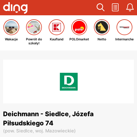
Wakacje
Powrót do
Kaufland
POLOmarket
Netto
Intermarche
szkoły!
Deichmann - Siedlce, Józefa
Piłsudskiego 74
(
pow. Siedlce,
woj. Mazowieckie
)