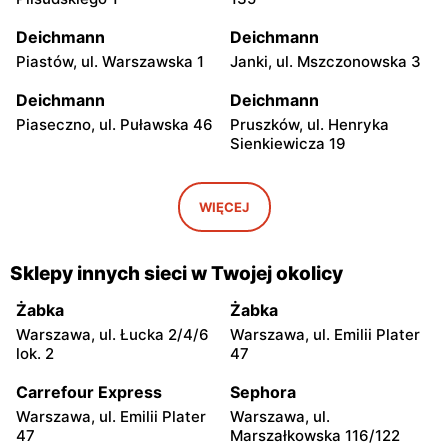
Deichmann
Deichmann
Piastów, ul. Warszawska 1
Janki, ul. Mszczonowska 3
Deichmann
Deichmann
Piaseczno, ul. Puławska 46
Pruszków, ul. Henryka
Sienkiewicza 19
Deichmann
Deichmann
Jabłonna, ul. Zegrzyńska 7
Wołomin, ul. Geodetów 2
WIĘCEJ
Deichmann
Deichmann
Otwock, ul. Płk. Ryszarda
Milanówek, ul. Nowowiejska
Sklepy innych sieci w Twojej okolicy
Kuklińskiego 1
2A
Żabka
Żabka
Deichmann
Deichmann
Warszawa, ul. Łucka 2/4/6
Warszawa, ul. Emilii Plater
Nowy Dwór Mazowiecki, ul.
Grodzisk Mazowiecki, ul.
lok. 2
47
Gen. Jerzego Przemysława
Rzemieślnicza 22
Morawicza 2B
Carrefour Express
Sephora
Warszawa, ul. Emilii Plater
Warszawa, ul.
Deichmann
Deichmann
47
Marszałkowska 116/122