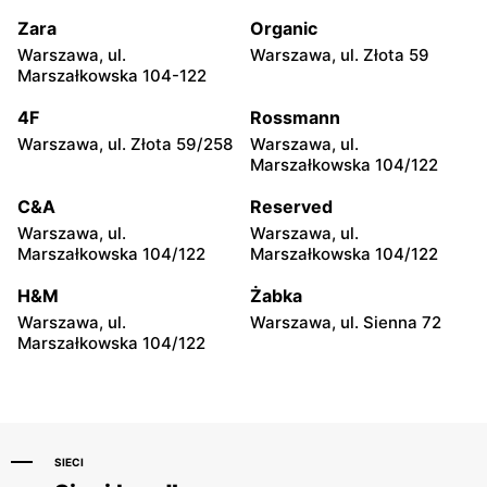
Stojadła, ul. Warszawska 55
Żyrardów, ul. 1 Maja 40
Zara
Organic
Deichmann
Deichmann
Warszawa, ul.
Warszawa, ul. Złota 59
Sochaczew, ul. Wójtówka
Wyszków, ul. Gen. Józefa
Marszałkowska 104-122
2B
Sowińskiego 62
4F
Rossmann
Deichmann
Deichmann
Warszawa, ul. Złota 59/258
Warszawa, ul.
Płońsk, ul. Młodzieżowa 28
Skierniewice, ul.
Marszałkowska 104/122
Władysława Stanisława
Reymonta 8A
C&A
Reserved
Warszawa, ul.
Warszawa, ul.
Deichmann
Deichmann
Marszałkowska 104/122
Marszałkowska 104/122
Łowicz, ul. Władysława
Ciechanów, ul. Niechodzka
Broniewskiego 7
5
H&M
Żabka
Warszawa, ul.
Warszawa, ul. Sienna 72
Deichmann
Deichmann
Marszałkowska 104/122
Białki, ul. Łukowska 109
Ostrów Mazowiecka, ul.
Lubiejewska 65A
SIECI