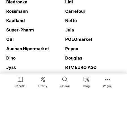
Biedronka
Lidl
Rossmann
Carrefour
Kaufland
Netto
Super-Pharm
Jula
OBI
POLOmarket
Auchan Hipermarket
Pepco
Dino
Douglas
Jysk
RTV EURO AGD
Action
Media Expert
Deichmann
Media Markt
Gazetki
Oferty
Szukaj
Blog
Więcej
Ding.pl to serwis internetowy prezentujący
gazetki promocyjne
oraz
katalogi
sklepów i dużych sieci handlowych. Dzięki
geolokalizacji otrzymasz przede wszystkim oferty sklepów, z
Twojego bliskiego otoczenia. Dodatkowo na stronie znajdziesz
adresy sklepów, więc w trakcie podróży bez problemu trafisz do
ulubionego sklepu.