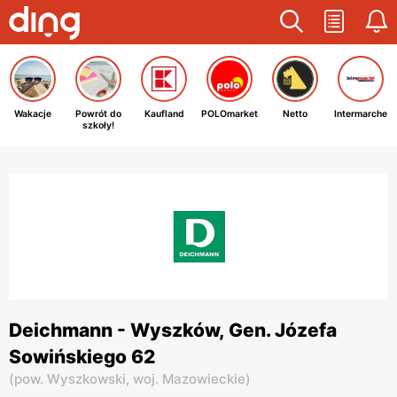
Wakacje
Powrót do
Kaufland
POLOmarket
Netto
Intermarche
szkoły!
Deichmann - Wyszków, Gen. Józefa
Sowińskiego 62
(
pow. Wyszkowski,
woj. Mazowieckie
)