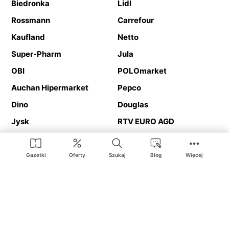
Biedronka
Lidl
Rossmann
Carrefour
Kaufland
Netto
Super-Pharm
Jula
OBI
POLOmarket
Auchan Hipermarket
Pepco
Dino
Douglas
Jysk
RTV EURO AGD
Action
Media Expert
Deichmann
Media Markt
Gazetki
Oferty
Szukaj
Blog
Więcej
Ding.pl to serwis internetowy prezentujący
gazetki promocyjne
oraz
katalogi
sklepów i dużych sieci handlowych. Dzięki
geolokalizacji otrzymasz przede wszystkim oferty sklepów, z
Twojego bliskiego otoczenia. Dodatkowo na stronie znajdziesz
adresy sklepów, więc w trakcie podróży bez problemu trafisz do
ulubionego sklepu.