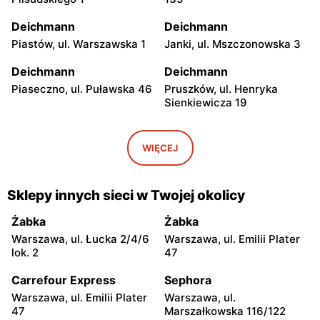
Deichmann
Deichmann
Piastów, ul. Warszawska 1
Janki, ul. Mszczonowska 3
Deichmann
Deichmann
Piaseczno, ul. Puławska 46
Pruszków, ul. Henryka
Sienkiewicza 19
Deichmann
Deichmann
Jabłonna, ul. Zegrzyńska 7
Wołomin, ul. Geodetów 2
WIĘCEJ
Deichmann
Deichmann
Otwock, ul. Płk. Ryszarda
Milanówek, ul. Nowowiejska
Sklepy innych sieci w Twojej okolicy
Kuklińskiego 1
2A
Żabka
Żabka
Deichmann
Deichmann
Warszawa, ul. Łucka 2/4/6
Warszawa, ul. Emilii Plater
Nowy Dwór Mazowiecki, ul.
Grodzisk Mazowiecki, ul.
lok. 2
47
Gen. Jerzego Przemysława
Rzemieślnicza 22
Morawicza 2B
Carrefour Express
Sephora
Warszawa, ul. Emilii Plater
Warszawa, ul.
Deichmann
Deichmann
47
Marszałkowska 116/122