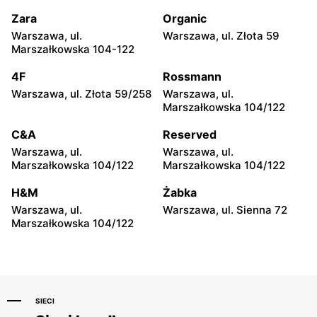
Stojadła, ul. Warszawska 55
Żyrardów, ul. 1 Maja 40
Zara
Organic
Deichmann
Deichmann
Warszawa, ul.
Warszawa, ul. Złota 59
Sochaczew, ul. Wójtówka
Płońsk, ul. Młodzieżowa 28
Marszałkowska 104-122
2B
4F
Rossmann
Deichmann
Deichmann
Warszawa, ul. Złota 59/258
Warszawa, ul.
Skierniewice, ul.
Łowicz, ul. Władysława
Marszałkowska 104/122
Władysława Stanisława
Broniewskiego 7
Reymonta 8A
C&A
Reserved
Warszawa, ul.
Warszawa, ul.
Deichmann
Deichmann
Marszałkowska 104/122
Marszałkowska 104/122
Ciechanów, ul. Niechodzka
Siedlce, ul. Józefa
5
Piłsudskiego 74
H&M
Żabka
Warszawa, ul.
Warszawa, ul. Sienna 72
Deichmann
Deichmann
Marszałkowska 104/122
Białki, ul. Łukowska 109
Ostrów Mazowiecka, ul.
Lubiejewska 65A
SIECI