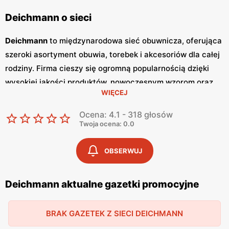
Deichmann o sieci
Deichmann
to międzynarodowa sieć obuwnicza, oferująca
szeroki asortyment obuwia, torebek i akcesoriów dla całej
rodziny. Firma cieszy się ogromną popularnością dzięki
wysokiej jakości produktów, nowoczesnym wzorom oraz
WIĘCEJ
atrakcyjnym
niskim cenom
. Klienci cenią sobie również
częste
promocje
, które umożliwiają zakupy w wyjątkowo
Ocena: 4.1 - 318 głosów
korzystnych warunkach. Sieć
Deichmann
regularnie
Twoja ocena: 0.0
publikuje
gazetki promocyjne
, w których prezentowane są
najnowsze kolekcje, wyprzedaże oraz specjalne oferty.
OBSERWUJ
Gazetki
te są dostępne zarówno w sklepach
stacjonarnych, jak i online, co pozwala klientom na
Deichmann aktualne gazetki promocyjne
bieżąco śledzić aktualne
promocje
i planować zakupy.
Publikacje te pojawiają się zazwyczaj co miesiąc,
BRAK GAZETEK Z SIECI DEICHMANN
dostarczając świeżych informacji o nowościach i