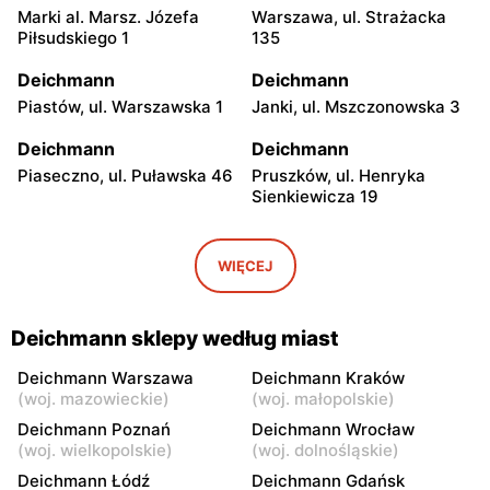
Marki al. Marsz. Józefa
Warszawa, ul. Strażacka
Piłsudskiego 1
135
Deichmann
Deichmann
Piastów, ul. Warszawska 1
Janki, ul. Mszczonowska 3
Deichmann
Deichmann
Piaseczno, ul. Puławska 46
Pruszków, ul. Henryka
Sienkiewicza 19
Deichmann
Deichmann
Jabłonna, ul. Zegrzyńska 7
Wołomin, ul. Geodetów 2
WIĘCEJ
Deichmann
Deichmann
Otwock, ul. Płk. Ryszarda
Milanówek, ul. Nowowiejska
Deichmann sklepy według miast
Kuklińskiego 1
2A
Deichmann Warszawa
Deichmann Kraków
Deichmann
Deichmann
(
woj. mazowieckie
)
(
woj. małopolskie
)
Nowy Dwór Mazowiecki, ul.
Grodzisk Mazowiecki, ul.
Deichmann Poznań
Deichmann Wrocław
Gen. Jerzego Przemysława
Rzemieślnicza 22
(
woj. wielkopolskie
)
(
woj. dolnośląskie
)
Morawicza 2B
Deichmann Łódź
Deichmann Gdańsk