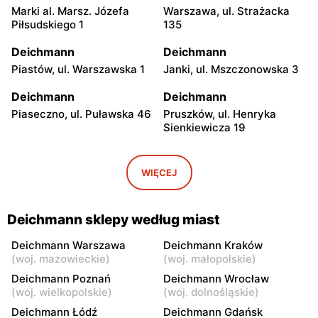
Marki al. Marsz. Józefa
Warszawa, ul. Strażacka
Piłsudskiego 1
135
Deichmann
Deichmann
Piastów, ul. Warszawska 1
Janki, ul. Mszczonowska 3
Deichmann
Deichmann
Piaseczno, ul. Puławska 46
Pruszków, ul. Henryka
Sienkiewicza 19
Deichmann
Deichmann
Jabłonna, ul. Zegrzyńska 7
Wołomin, ul. Geodetów 2
WIĘCEJ
Deichmann
Deichmann
Otwock, ul. Płk. Ryszarda
Milanówek, ul. Nowowiejska
Deichmann sklepy według miast
Kuklińskiego 1
2A
Deichmann Warszawa
Deichmann Kraków
Deichmann
Deichmann
(
woj. mazowieckie
)
(
woj. małopolskie
)
Nowy Dwór Mazowiecki, ul.
Grodzisk Mazowiecki, ul.
Deichmann Poznań
Deichmann Wrocław
Gen. Jerzego Przemysława
Rzemieślnicza 22
(
woj. wielkopolskie
)
(
woj. dolnośląskie
)
Morawicza 2B
Deichmann Łódź
Deichmann Gdańsk