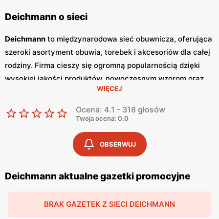
Deichmann o sieci
Deichmann
to międzynarodowa sieć obuwnicza, oferująca
szeroki asortyment obuwia, torebek i akcesoriów dla całej
rodziny. Firma cieszy się ogromną popularnością dzięki
wysokiej jakości produktów, nowoczesnym wzorom oraz
WIĘCEJ
atrakcyjnym
niskim cenom
. Klienci cenią sobie również
częste
promocje
, które umożliwiają zakupy w wyjątkowo
Ocena: 4.1 - 318 głosów
korzystnych warunkach. Sieć
Deichmann
regularnie
Twoja ocena: 0.0
publikuje
gazetki promocyjne
, w których prezentowane są
najnowsze kolekcje, wyprzedaże oraz specjalne oferty.
OBSERWUJ
Gazetki
te są dostępne zarówno w sklepach
stacjonarnych, jak i online, co pozwala klientom na
Deichmann aktualne gazetki promocyjne
bieżąco śledzić aktualne
promocje
i planować zakupy.
Publikacje te pojawiają się zazwyczaj co miesiąc,
BRAK GAZETEK Z SIECI DEICHMANN
dostarczając świeżych informacji o nowościach i