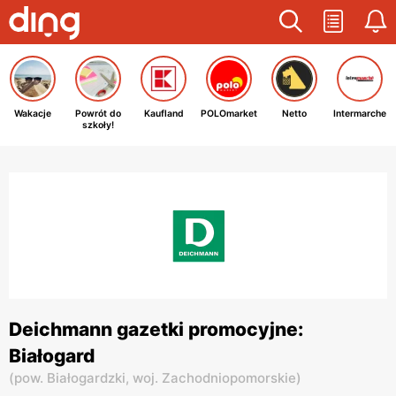
Wakacje
Powrót do
Kaufland
POLOmarket
Netto
Intermarche
szkoły!
Deichmann gazetki promocyjne:
Białogard
(
pow. Białogardzki,
woj. Zachodniopomorskie
)