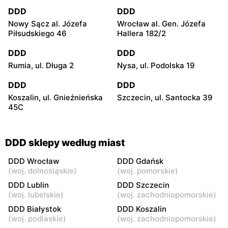
DDD
DDD
Nowy Sącz al. Józefa
Wrocław al. Gen. Józefa
Piłsudskiego 46
Hallera 182/2
DDD
DDD
Rumia, ul. Długa 2
Nysa, ul. Podolska 19
DDD
DDD
Koszalin, ul. Gnieźnieńska
Szczecin, ul. Santocka 39
45C
DDD sklepy według miast
DDD Wrocław
DDD Gdańsk
(
woj. dolnośląskie
)
(
woj. pomorskie
)
DDD Lublin
DDD Szczecin
(
woj. lubelskie
)
(
woj. zachodniopomorskie
)
DDD Białystok
DDD Koszalin
(
woj. podlaskie
)
(
woj. zachodniopomorskie
)