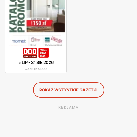
D
DD - katalogi i gazetki promocyjne
DDD posiada własne katalogi, które są wypuszczane
cykliczne. W katalogach są przedstawione nowe kolekcje,
które są wykonane według ostatnich trendów
wyposażenia domu. Promocje i rabaty można również
sprawdzić na stronie internetowej sklepu. Firma często
5 LIP
-
31 SIE 2026
organizuje wyprzedaże artykułów z kolekcji.
GAZETKA DDD
POKAŻ WSZYSTKIE GAZETKI
REKLAMA