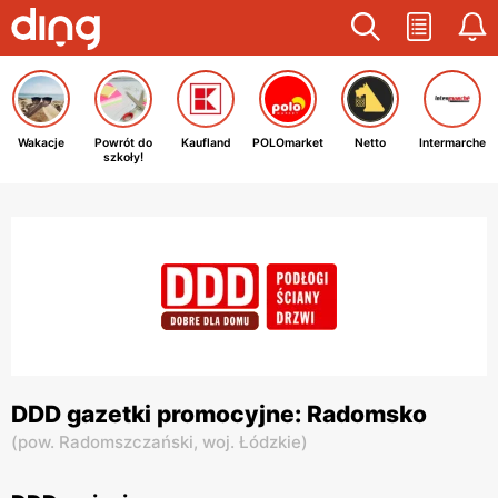
Wakacje
Powrót do
Kaufland
POLOmarket
Netto
Intermarche
szkoły!
DDD gazetki promocyjne: Radomsko
(
pow. Radomszczański,
woj. Łódzkie
)