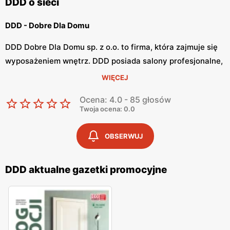
DDD o sieci
DDD - Dobre Dla Domu
DDD Dobre Dla Domu sp. z o.o. to firma, która zajmuje się
wyposażeniem wnętrz. DDD posiada salony profesjonalne,
które oferują różnorodne produkty do wyposażenia domu.
WIĘCEJ
Firma współpracuje z różnymi producentami, takimi jak
Ocena: 4.0 - 85 głosów
Balterio, Krono Original, Porta oraz wiele innych.
Twoja ocena: 0.0
DDD - szeroki wybór paneli podłogowych
OBSERWUJ
DDD to firma, która oferuje najlepsze produkty w kategorii
wyposażenia wnętrz. DDD posiada szeroką ofertę paneli
DDD aktualne gazetki promocyjne
podłogowych, paneli ściennych, drzwi oraz inne akcesoria.
Firma zapewnia również pomiar, transport oraz montaż
podłóg i drzwi. Wszystkie te usługi są objęte gwarancją.
Montaż oferowany przez DDD jest certyfikowany oraz
wykonywany przez specjalistów.