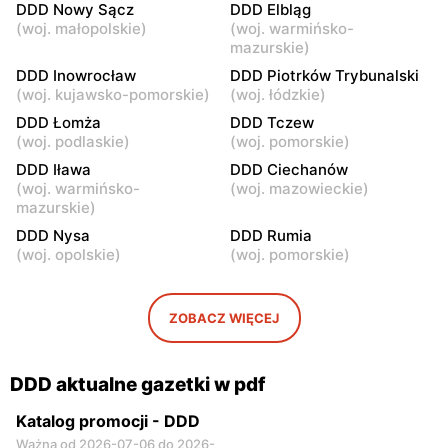
DDD Nowy Sącz
DDD Elbląg
(
woj. małopolskie
)
(
woj. warmińsko-
mazurskie
)
DDD Inowrocław
DDD Piotrków Trybunalski
(
woj. kujawsko-pomorskie
)
(
woj. łódzkie
)
DDD Łomża
DDD Tczew
(
woj. podlaskie
)
(
woj. pomorskie
)
DDD Iława
DDD Ciechanów
(
woj. warmińsko-
(
woj. mazowieckie
)
mazurskie
)
DDD Nysa
DDD Rumia
(
woj. opolskie
)
(
woj. pomorskie
)
ZOBACZ WIĘCEJ
DDD aktualne gazetki w pdf
Katalog promocji - DDD
Ważna od 2026-07-06 do 2026-