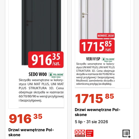
1715
85
Drzwi wewnętrzne Pol-
916
skone
35
5 lip
-
31 sie 2026
Drzwi wewnętrzne Pol-
skone