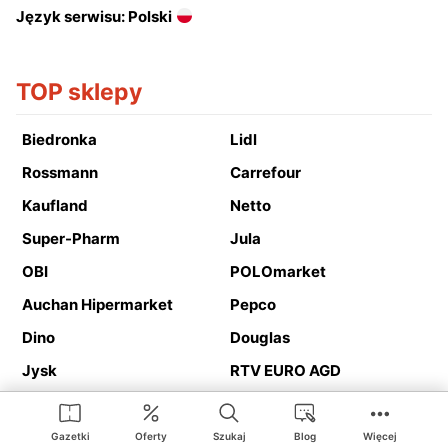
Język serwisu: Polski
TOP sklepy
Biedronka
Lidl
Rossmann
Carrefour
Kaufland
Netto
Super-Pharm
Jula
OBI
POLOmarket
Auchan Hipermarket
Pepco
Dino
Douglas
Jysk
RTV EURO AGD
Action
Media Expert
Deichmann
Media Markt
Gazetki
Oferty
Szukaj
Blog
Więcej