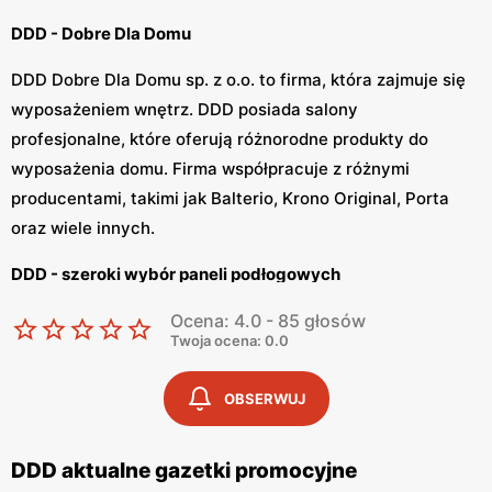
DDD - Dobre Dla Domu
DDD Dobre Dla Domu sp. z o.o. to firma, która zajmuje się
wyposażeniem wnętrz. DDD posiada salony
profesjonalne, które oferują różnorodne produkty do
wyposażenia domu. Firma współpracuje z różnymi
producentami, takimi jak Balterio, Krono Original, Porta
oraz wiele innych.
DDD - szeroki wybór paneli podłogowych
DDD to firma, która oferuje najlepsze produkty w
Ocena: 4.0 - 85 głosów
Twoja ocena: 0.0
kategorii wyposażenia wnętrz. DDD posiada szeroką
ofertę paneli podłogowych, paneli ściennych, drzwi oraz
OBSERWUJ
inne akcesoria. Firma zapewnia również pomiar, transport
oraz montaż podłóg i drzwi. Wszystkie te usługi są objęte
gwarancją. Montaż oferowany przez DDD jest
DDD aktualne gazetki promocyjne