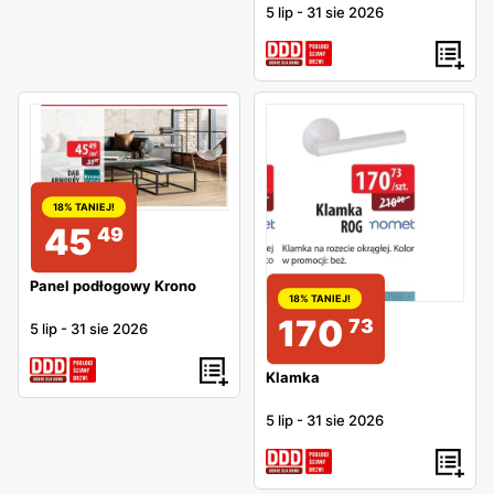
5 lip
-
31 sie 2026
18% TANIEJ!
45
49
Panel podłogowy Krono
18% TANIEJ!
170
73
5 lip
-
31 sie 2026
Klamka
5 lip
-
31 sie 2026