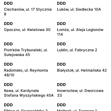
DDD
DDD
Ciechanów, ul. 17 Stycznia
Łuków, ul. Siedlecka 10A
8
DDD
DDD
Opoczno, ul. Kwiatowa 30
Łomża, ul. Aleja Legionów
114
DDD
DDD
Piotrków Trybunalski, ul.
Lublin, ul. Fabryczna 2
Sulejowska 45
DDD
DDD
Radomsko, ul. Reymonta
Białystok, ul. Hetmańska 42
48/10
DDD
DDD
Iława, ul. Kardynała
Inowrocław, ul. Dworcowa
Stefana Wyszyńskiego 45A
33
DDD
DDD
Elbląg al. Grunwaldzka 2
Malbork, ul. Targowa 1