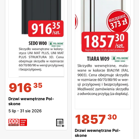
916
35
Drzwi wewnętrzne Pol-
skone
5 lip
-
31 sie 2026
1857
30
Drzwi wewnętrzne Pol-
skone