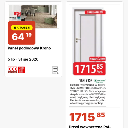
18% TANIEJ!
64
19
Panel podłogowy Krono
5 lip
-
31 sie 2026
1715
85
Drzwi wewnętrzne Pol-