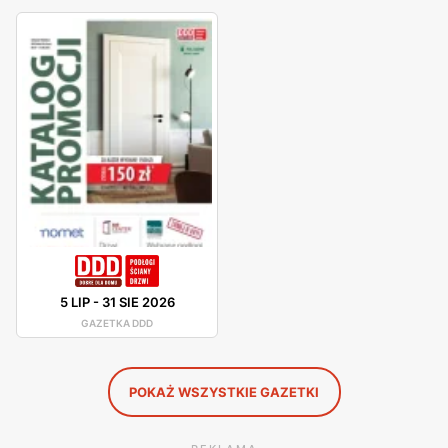
certyfikowany oraz wykonywany przez specjalistów.
D
DD - katalogi i gazetki promocyjne
DDD posiada własne katalogi, które są wypuszczane
cykliczne. W katalogach są przedstawione nowe
kolekcje, które są wykonane według ostatnich trendów
wyposażenia domu. Promocje i rabaty można również
sprawdzić na stronie internetowej sklepu. Firma często
organizuje wyprzedaże artykułów z kolekcji.
5 LIP
-
31 SIE 2026
GAZETKA DDD
POKAŻ WSZYSTKIE GAZETKI