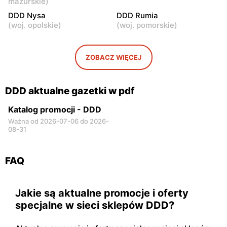
mazurskie
)
DDD Nysa
DDD Rumia
(
woj. opolskie
)
(
woj. pomorskie
)
ZOBACZ WIĘCEJ
DDD aktualne gazetki w pdf
Katalog promocji - DDD
Ważna od 2026-07-06 do 2026-
08-31
FAQ
Jakie są aktualne promocje i oferty
specjalne w sieci sklepów DDD?