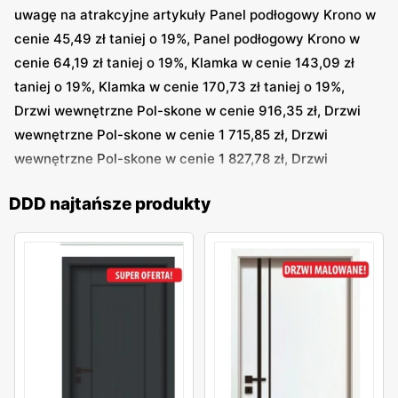
uwagę na atrakcyjne artykuły Panel podłogowy Krono w
cenie 45,49 zł taniej o 19%, Panel podłogowy Krono w
cenie 64,19 zł taniej o 19%, Klamka w cenie 143,09 zł
taniej o 19%, Klamka w cenie 170,73 zł taniej o 19%,
Drzwi wewnętrzne Pol-skone w cenie 916,35 zł, Drzwi
wewnętrzne Pol-skone w cenie 1 715,85 zł, Drzwi
wewnętrzne Pol-skone w cenie 1 827,78 zł, Drzwi
wewnętrzne Pol-skone w cenie 1 830,24 zł, Drzwi
DDD najtańsze produkty
wewnętrzne Pol-skone w cenie 1 857,3 zł, Drzwi
wewnętrzne Pol-skone w cenie 2 885,58 zł i inne