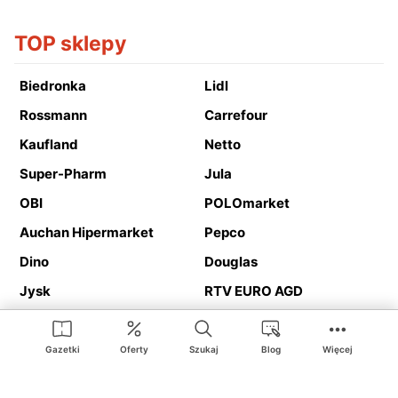
TOP sklepy
Biedronka
Lidl
Rossmann
Carrefour
Kaufland
Netto
Super-Pharm
Jula
OBI
POLOmarket
Auchan Hipermarket
Pepco
Dino
Douglas
Jysk
RTV EURO AGD
Action
Media Expert
Deichmann
Media Markt
Gazetki
Oferty
Szukaj
Blog
Więcej