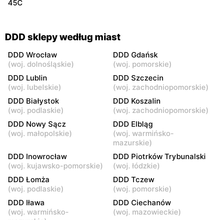
45C
DDD sklepy według miast
DDD Wrocław
DDD Gdańsk
(
woj. dolnośląskie
)
(
woj. pomorskie
)
DDD Lublin
DDD Szczecin
(
woj. lubelskie
)
(
woj. zachodniopomorskie
)
DDD Białystok
DDD Koszalin
(
woj. podlaskie
)
(
woj. zachodniopomorskie
)
DDD Nowy Sącz
DDD Elbląg
(
woj. małopolskie
)
(
woj. warmińsko-
mazurskie
)
DDD Inowrocław
DDD Piotrków Trybunalski
(
woj. kujawsko-pomorskie
)
(
woj. łódzkie
)
DDD Łomża
DDD Tczew
(
woj. podlaskie
)
(
woj. pomorskie
)
DDD Iława
DDD Ciechanów
(
woj. warmińsko-
(
woj. mazowieckie
)