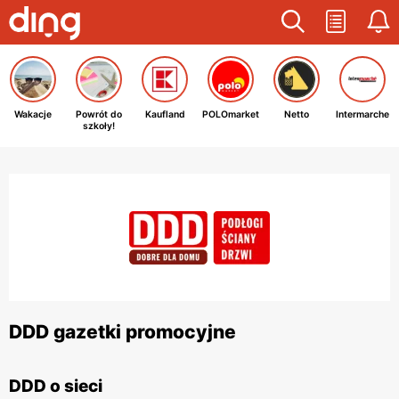
Wakacje
Powrót do
Kaufland
POLOmarket
Netto
Intermarche
szkoły!
DDD gazetki promocyjne
DDD o sieci