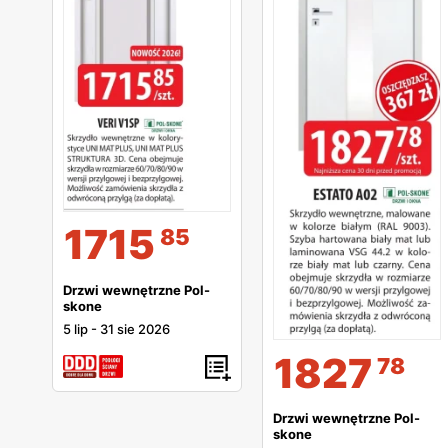
1715
85
Drzwi wewnętrzne Pol-
skone
5 lip
-
31 sie 2026
1827
78
Drzwi wewnętrzne Pol-
skone