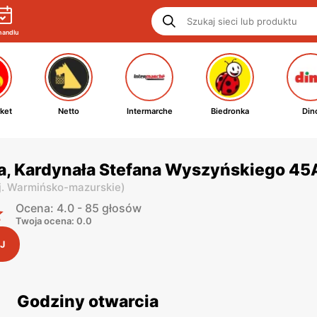
handlu
ket
Netto
Intermarche
Biedronka
Din
wa, Kardynała Stefana Wyszyńskiego 45
j. Warmińsko-mazurskie
)
Ocena: 4.0 - 85 głosów
Twoja ocena: 0.0
J
Godziny otwarcia