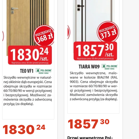
1857
30
1830
24
Drzwi wewnętrzne Pol-