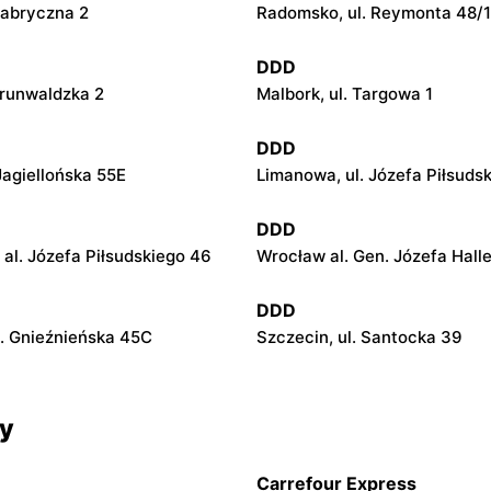
 Fabryczna 2
Radomsko, ul. Reymonta 48/
DDD
Grunwaldzka 2
Malbork, ul. Targowa 1
DDD
Jagiellońska 55E
Limanowa, ul. Józefa Piłsuds
DDD
al. Józefa Piłsudskiego 46
Wrocław al. Gen. Józefa Hall
DDD
l. Gnieźnieńska 45C
Szczecin, ul. Santocka 39
cy
Carrefour Express