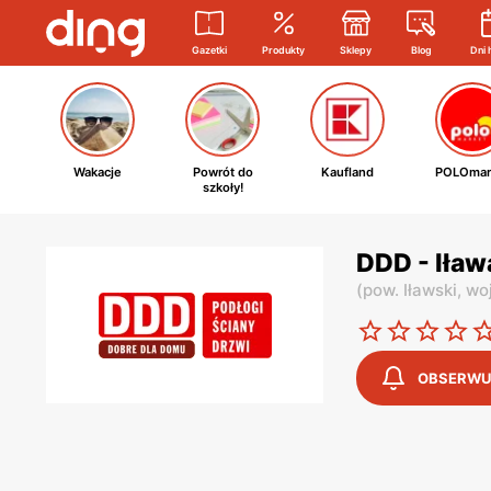
Gazetki
Produkty
Sklepy
Blog
Dni 
Wakacje
Powrót do
Kaufland
POLOmar
szkoły!
DDD - Iła
(
pow. Iławski,
wo
OBSERWU