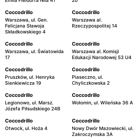
Emila Fieldorfa Nila 41
20
Coccodrillo
Coccodrillo
Warszawa, ul. Gen.
Warszawa al.
Felicjana Sławoja
Rzeczypospolitej 14
Składkowskiego 4
Coccodrillo
Coccodrillo
Warszawa, ul. Światowida
Warszawa al. Komisji
17
Edukacji Narodowej 53 U4
Coccodrillo
Coccodrillo
Pruszków, ul. Henryka
Piaseczno, ul.
Sienkiewicza 19
Chyliczkowska 2
Coccodrillo
Coccodrillo
Legionowo, ul. Marsz.
Wołomin, ul. Wileńska 36 A
Józefa Piłsudskiego 24B
Coccodrillo
Coccodrillo
Otwock, ul. Hoża 4
Nowy Dwór Mazowiecki, ul.
Zakroczymska 3A