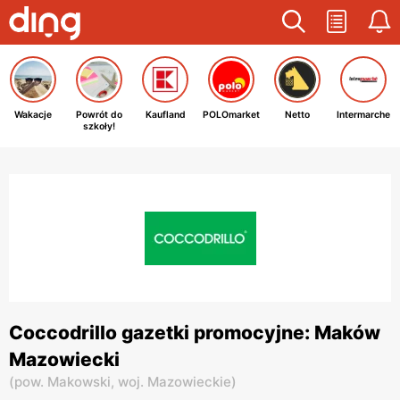
Wakacje
Powrót do
Kaufland
POLOmarket
Netto
Intermarche
szkoły!
Coccodrillo gazetki promocyjne: Maków
Mazowiecki
(
pow. Makowski,
woj. Mazowieckie
)