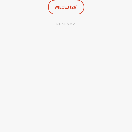
satysfakcję z zakupów.
WIĘCEJ (26)
REKLAMA