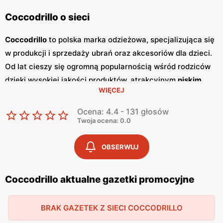
Coccodrillo o sieci
Coccodrillo
to polska marka odzieżowa, specjalizująca się
w produkcji i sprzedaży ubrań oraz akcesoriów dla dzieci.
Od lat cieszy się ogromną popularnością wśród rodziców
dzięki wysokiej jakości produktów, atrakcyjnym
niskim
WIĘCEJ
cenom
oraz nowoczesnym wzorom. Klienci cenią sobie
szeroki wybór, częste
promocje
oraz dbałość o detale,
Ocena: 4.4 - 131 głosów
które sprawiają, że odzież
Coccodrillo
jest wygodna i
Twoja ocena: 0.0
trwała. Jednym z kluczowych elementów strategii
marketingowej
Coccodrillo
są regularnie wydawane
OBSERWUJ
gazetki promocyjne
.
Gazetki
te prezentują najnowsze
kolekcje, wyprzedaże oraz specjalne oferty, dzięki czemu
Coccodrillo aktualne gazetki promocyjne
klienci mogą planować swoje zakupy i korzystać z
wyjątkowych okazji cenowych. Są one dostępne zarówno
BRAK GAZETEK Z SIECI COCCODRILLO
w formie papierowej w sklepach, jak i online, co umożliwia