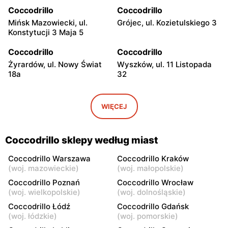
Coccodrillo
Coccodrillo
Mińsk Mazowiecki, ul.
Grójec, ul. Kozietulskiego 3
Konstytucji 3 Maja 5
Coccodrillo
Coccodrillo
Żyrardów, ul. Nowy Świat
Wyszków, ul. 11 Listopada
18a
32
Coccodrillo
Coccodrillo
Pułtusk, ul. Świętojańska 7
Garwolin, ul. Kościuszki 22C
WIĘCEJ
Coccodrillo
Coccodrillo
Płońsk, ul. Grunwaldzka 31
Skierniewice, ul.
Coccodrillo sklepy według miast
Jagiellońska 8/16
Coccodrillo Warszawa
Coccodrillo Kraków
Coccodrillo
Coccodrillo
(
woj. mazowieckie
)
(
woj. małopolskie
)
Maków Mazowiecki, ul.
Łowicz, ul. Krakowska 15
Coccodrillo Poznań
Coccodrillo Wrocław
Rynek 5
(
woj. wielkopolskie
)
(
woj. dolnośląskie
)
Coccodrillo Łódź
Coccodrillo Gdańsk
Coccodrillo
Coccodrillo
(
woj. łódzkie
)
(
woj. pomorskie
)
Ciechanów, ul. Niechodzka
Kozienice, ul. Batalionów