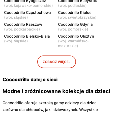
Coccodrillo Bydgoszcz
Coccodrillo Białystok
Siedlce, ul. Józefa
Sokołów Podlaski, ul. Długa
(
woj. kujawsko-pomorskie
)
(
woj. podlaskie
)
Piłsudskiego 74
22
Coccodrillo Częstochowa
Coccodrillo Kielce
(
woj. śląskie
)
(
woj. świętokrzyskie
)
Coccodrillo
Coccodrillo
Coccodrillo Rzeszów
Coccodrillo Gdynia
Ostrów Mazowiecka, ul.
Przasnysz, ul. Rynek 30
(
woj. podkarpackie
)
(
woj. pomorskie
)
Ludwika Mieczkowskiego
16
Coccodrillo Bielsko-Biała
Coccodrillo Olsztyn
(
woj. śląskie
)
(
woj. warmińsko-
Coccodrillo
Coccodrillo
mazurskie
)
Radom, ul. Bolesława
Radom al. Józefa
Chrobrego 1
Grzecznarowskiego 28
ZOBACZ WIĘCEJ
Coccodrillo
Coccodrillo
Ostrołęka, ul. Gen. Augusta
Tomaszów Mazowiecki, ul.
Emila Fieldorfa Nila 28
Warszawska 5
Coccodrillo dalej o sieci
Modne i zróżnicowane kolekcje dla dzieci
Coccodrillo oferuje szeroką gamę odzieży dla dzieci,
zarówno dla chłopców, jak i dziewczynek. Wszystkie