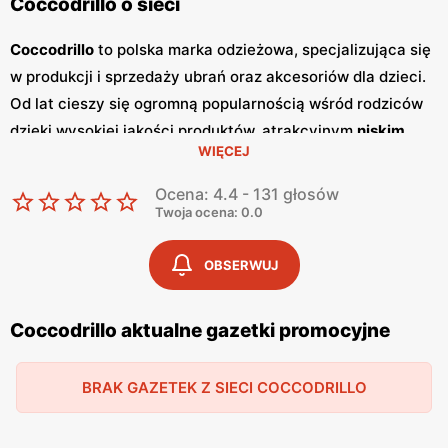
Coccodrillo o sieci
Coccodrillo
to polska marka odzieżowa, specjalizująca się
w produkcji i sprzedaży ubrań oraz akcesoriów dla dzieci.
Od lat cieszy się ogromną popularnością wśród rodziców
dzięki wysokiej jakości produktów, atrakcyjnym
niskim
WIĘCEJ
cenom
oraz nowoczesnym wzorom. Klienci cenią sobie
szeroki wybór, częste
promocje
oraz dbałość o detale,
Ocena: 4.4 - 131 głosów
które sprawiają, że odzież
Coccodrillo
jest wygodna i
Twoja ocena: 0.0
trwała. Jednym z kluczowych elementów strategii
marketingowej
Coccodrillo
są regularnie wydawane
OBSERWUJ
gazetki promocyjne
.
Gazetki
te prezentują najnowsze
kolekcje, wyprzedaże oraz specjalne oferty, dzięki czemu
Coccodrillo aktualne gazetki promocyjne
klienci mogą planować swoje zakupy i korzystać z
wyjątkowych okazji cenowych. Są one dostępne zarówno
BRAK GAZETEK Z SIECI COCCODRILLO
w formie papierowej w sklepach, jak i online, co umożliwia
łatwy dostęp do aktualnych ofert. Produkty
Coccodrillo
są