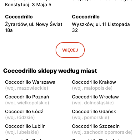
Konstytucji 3 Maja 5
Coccodrillo
Coccodrillo
Żyrardów, ul. Nowy Świat
Wyszków, ul. 11 Listopada
18a
32
Coccodrillo
Coccodrillo
Pułtusk, ul. Świętojańska 7
Garwolin, ul. Kościuszki 22C
WIĘCEJ
Coccodrillo
Coccodrillo
Płońsk, ul. Grunwaldzka 31
Skierniewice, ul.
Coccodrillo sklepy według miast
Jagiellońska 8/16
Coccodrillo Warszawa
Coccodrillo Kraków
Coccodrillo
Coccodrillo
(
woj. mazowieckie
)
(
woj. małopolskie
)
Maków Mazowiecki, ul.
Łowicz, ul. Krakowska 15
Coccodrillo Poznań
Coccodrillo Wrocław
Rynek 5
(
woj. wielkopolskie
)
(
woj. dolnośląskie
)
Coccodrillo Łódź
Coccodrillo Gdańsk
Coccodrillo
Coccodrillo
(
woj. łódzkie
)
(
woj. pomorskie
)
Ciechanów, ul. Niechodzka
Kozienice, ul. Batalionów
Coccodrillo Lublin
Coccodrillo Szczecin
5
Chłopskich 16
(
woj. lubelskie
)
(
woj. zachodniopomorskie
)
Coccodrillo
Coccodrillo