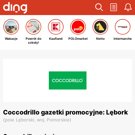
Wakacje
Powrót do
Kaufland
POLOmarket
Netto
Intermarche
szkoły!
Coccodrillo gazetki promocyjne: Lębork
(
pow. Lęborski,
woj. Pomorskie
)