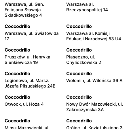
Warszawa, ul. Gen.
Warszawa al.
Felicjana Sławoja
Rzeczypospolitej 14
Składkowskiego 4
Coccodrillo
Coccodrillo
Warszawa, ul. Światowida
Warszawa al. Komisji
17
Edukacji Narodowej 53 U4
Coccodrillo
Coccodrillo
Pruszków, ul. Henryka
Piaseczno, ul.
Sienkiewicza 19
Chyliczkowska 2
Coccodrillo
Coccodrillo
Legionowo, ul. Marsz.
Wołomin, ul. Wileńska 36 A
Józefa Piłsudskiego 24B
Coccodrillo
Coccodrillo
Otwock, ul. Hoża 4
Nowy Dwór Mazowiecki, ul.
Zakroczymska 3A
Coccodrillo
Coccodrillo
Mińsk Mazowiecki, ul.
Grójec, ul. Kozietulskiego 3