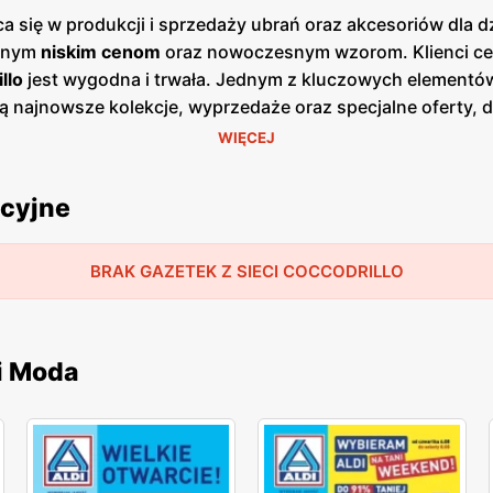
a się w produkcji i sprzedaży ubrań oraz akcesoriów dla d
yjnym
niskim cenom
oraz nowoczesnym wzorom. Klienci cen
llo
jest wygodna i trwała. Jednym z kluczowych elementów
ą najnowsze kolekcje, wyprzedaże oraz specjalne oferty, 
tępne zarówno w formie papierowej w sklepach, jak i onli
WIĘCEJ
teriałów i starannego wykonania, co sprawia, że cieszą s
bów, co pozwala na oferowanie odzieży, która jest nie tyl
ocyjne
je produkty w licznych placówkach oraz w sklepie internet
 mogą zakupić w dogodny dla siebie sposób. Firma kładzie
enie i lojalność klientów. Sieć nieustannie dostosowuje s
BRAK GAZETEK Z SIECI COCCODRILLO
c istniejące, aby zapewnić najwyższą jakość i satysfakcj
i Moda