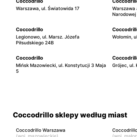
Coccodrillo
Coccodrill
Warszawa, ul. Światowida 17
Warszawa a
Narodowej
Coccodrillo
Coccodrill
Legionowo, ul. Marsz. Józefa
Wołomin, u
Piłsudskiego 24B
Coccodrillo
Coccodrill
Mińsk Mazowiecki, ul. Konstytucji 3 Maja
Grójec, ul.
5
Coccodrillo
Coccodrill
Pułtusk, ul. Świętojańska 7
Garwolin, u
Coccodrillo
Coccodrill
Coccodrillo sklepy według miast
Maków Mazowiecki, ul. Rynek 5
Łowicz, ul
Coccodrillo Warszawa
Coccodrill
Coccodrillo
Coccodrill
(
woj. mazowieckie
)
(
woj. małop