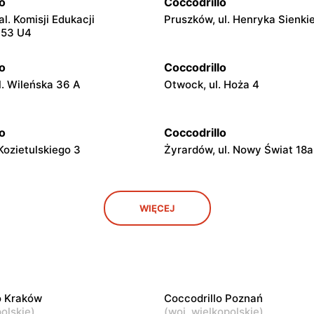
o
Coccodrillo
l. Komisji Edukacji
Pruszków, ul. Henryka Sienki
 53 U4
o
Coccodrillo
l. Wileńska 36 A
Otwock, ul. Hoża 4
o
Coccodrillo
 Kozietulskiego 3
Żyrardów, ul. Nowy Świat 18a
o
Coccodrillo
WIĘCEJ
l. Kościuszki 22C
Płońsk, ul. Grunwaldzka 31
o
Coccodrillo
. Krakowska 15
Ciechanów, ul. Niechodzka 5
o Kraków
Coccodrillo Poznań
o
Coccodrillo
olskie
)
(
woj. wielkopolskie
)