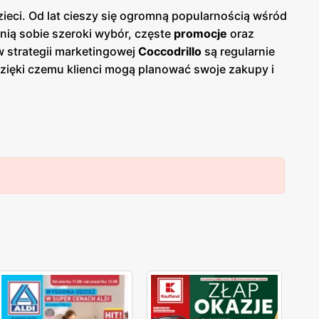
zieci. Od lat cieszy się ogromną popularnością wśród
ią sobie szeroki wybór, częste
promocje
oraz
 strategii marketingowej
Coccodrillo
są regularnie
dzięki czemu klienci mogą planować swoje zakupy i
ne, co umożliwia łatwy dostęp do aktualnych ofert.
ię one dużym uznaniem wśród klientów. Firma stawia
ko modna, ale także wygodna i trwała. Sieć sklepów
owym. Dzięki temu klienci mają łatwy dostęp do
 duży nacisk na jakość obsługi oraz pomoc w wyborze
woją ofertę do zmieniających się trendów i potrzeb
ę z zakupów.