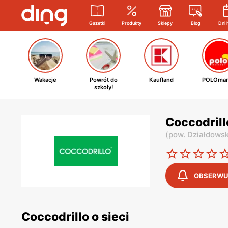
Gazetki
Produkty
Sklepy
Blog
Dni 
Wakacje
Powrót do
Kaufland
POLOmar
szkoły!
Coccodrill
(
pow. Działdowsk
OBSERWU
Coccodrillo o sieci