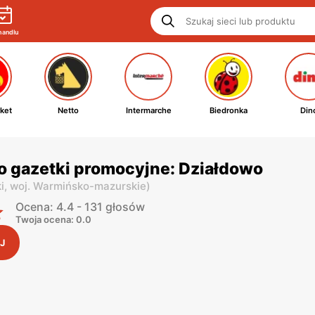
handlu
ket
Netto
Intermarche
Biedronka
Din
o gazetki promocyjne: Działdowo
i,
woj. Warmińsko-mazurskie
)
Ocena: 4.4 - 131 głosów
Twoja ocena: 0.0
J