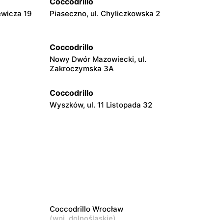
Coccodrillo
ewicza 19
Piaseczno, ul. Chyliczkowska 2
Coccodrillo
Nowy Dwór Mazowiecki, ul.
Zakroczymska 3A
Coccodrillo
Wyszków, ul. 11 Listopada 32
Coccodrillo
Skierniewice, ul. Jagiellońska 8/16
Coccodrillo
Kozienice, ul. Batalionów Chłopskich 16
Coccodrillo Wrocław
Coccodrillo
(
woj. dolnośląskie
)