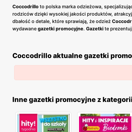
Coccodrillo
to polska marka odzieżowa, specjalizując
rodziców dzięki wysokiej jakości produktów, atrakc
dbałość o detale, które sprawiają, że odzież
Coccodri
wydawane
gazetki promocyjne
.
Gazetki
te prezentuj
korzystać z wyjątkowych okazji cenowych. Są one dos
Produkty
Coccodrillo
są znane z wysokiej jakości ma
na innowacyjność i ciągłe udoskonalanie swoich wyro
Coccodrillo aktualne gazetki prom
Coccodrillo
jest obecna w całej Polsce, oferując swo
szerokiej gamy ubrań i akcesoriów dla dzieci, które
odpowiednich produktów, co przekłada się na zadowol
klientów, wprowadzając nowe kolekcje i udoskonalają
Inne gazetki promocyjne z kategori