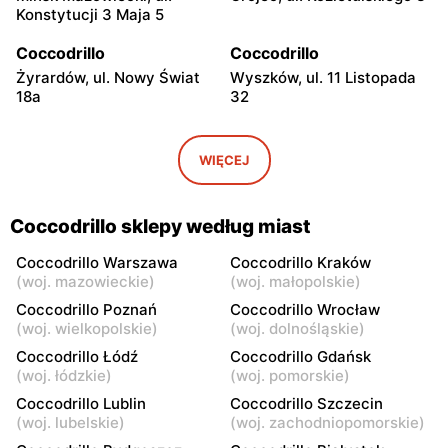
Konstytucji 3 Maja 5
Coccodrillo
Coccodrillo
Żyrardów, ul. Nowy Świat
Wyszków, ul. 11 Listopada
18a
32
Coccodrillo
Coccodrillo
Pułtusk, ul. Świętojańska 7
Garwolin, ul. Kościuszki 22C
WIĘCEJ
Coccodrillo
Coccodrillo
Płońsk, ul. Grunwaldzka 31
Skierniewice, ul.
Coccodrillo sklepy według miast
Jagiellońska 8/16
Coccodrillo Warszawa
Coccodrillo Kraków
Coccodrillo
Coccodrillo
(
woj. mazowieckie
)
(
woj. małopolskie
)
Maków Mazowiecki, ul.
Łowicz, ul. Krakowska 15
Coccodrillo Poznań
Coccodrillo Wrocław
Rynek 5
(
woj. wielkopolskie
)
(
woj. dolnośląskie
)
Coccodrillo Łódź
Coccodrillo Gdańsk
Coccodrillo
Coccodrillo
(
woj. łódzkie
)
(
woj. pomorskie
)
Ciechanów, ul. Niechodzka
Kozienice, ul. Batalionów
Coccodrillo Lublin
Coccodrillo Szczecin
5
Chłopskich 16
(
woj. lubelskie
)
(
woj. zachodniopomorskie
)
Coccodrillo
Coccodrillo