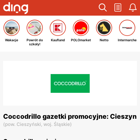
Wakacje
Powrót do
Kaufland
POLOmarket
Netto
Intermarche
szkoły!
Coccodrillo gazetki promocyjne: Cieszyn
(
pow. Cieszyński,
woj. Śląskie
)