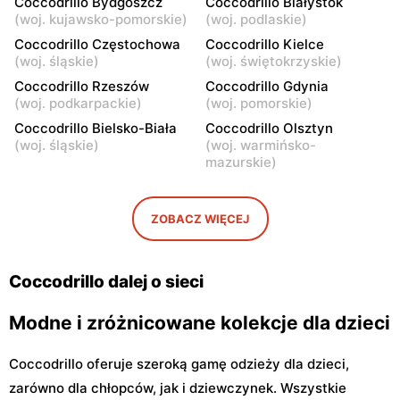
Coccodrillo Bydgoszcz
Coccodrillo Białystok
Siedlce, ul. Józefa
Sokołów Podlaski, ul. Długa
(
woj. kujawsko-pomorskie
)
(
woj. podlaskie
)
Piłsudskiego 74
22
Coccodrillo Częstochowa
Coccodrillo Kielce
(
woj. śląskie
)
(
woj. świętokrzyskie
)
Coccodrillo
Coccodrillo
Coccodrillo Rzeszów
Coccodrillo Gdynia
Ostrów Mazowiecka, ul.
Przasnysz, ul. Rynek 30
(
woj. podkarpackie
)
(
woj. pomorskie
)
Ludwika Mieczkowskiego
16
Coccodrillo Bielsko-Biała
Coccodrillo Olsztyn
(
woj. śląskie
)
(
woj. warmińsko-
Coccodrillo
Coccodrillo
mazurskie
)
Radom, ul. Bolesława
Radom al. Józefa
Chrobrego 1
Grzecznarowskiego 28
ZOBACZ WIĘCEJ
Coccodrillo
Coccodrillo
Ostrołęka, ul. Gen. Augusta
Tomaszów Mazowiecki, ul.
Emila Fieldorfa Nila 28
Warszawska 5
Coccodrillo dalej o sieci
Modne i zróżnicowane kolekcje dla dzieci
Coccodrillo oferuje szeroką gamę odzieży dla dzieci,
zarówno dla chłopców, jak i dziewczynek. Wszystkie