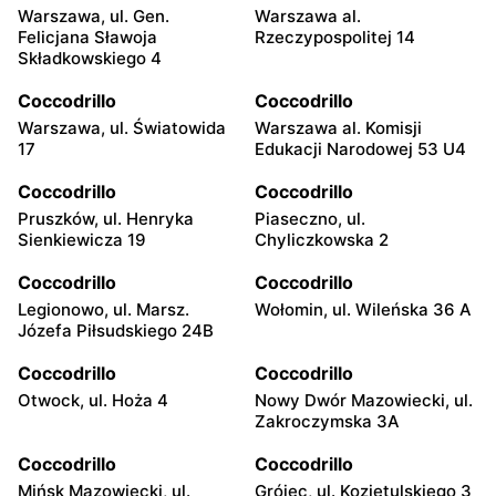
Warszawa, ul. Gen.
Warszawa al.
Felicjana Sławoja
Rzeczypospolitej 14
Składkowskiego 4
Coccodrillo
Coccodrillo
Warszawa, ul. Światowida
Warszawa al. Komisji
17
Edukacji Narodowej 53 U4
Coccodrillo
Coccodrillo
Pruszków, ul. Henryka
Piaseczno, ul.
Sienkiewicza 19
Chyliczkowska 2
Coccodrillo
Coccodrillo
Legionowo, ul. Marsz.
Wołomin, ul. Wileńska 36 A
Józefa Piłsudskiego 24B
Coccodrillo
Coccodrillo
Otwock, ul. Hoża 4
Nowy Dwór Mazowiecki, ul.
Zakroczymska 3A
Coccodrillo
Coccodrillo
Mińsk Mazowiecki, ul.
Grójec, ul. Kozietulskiego 3