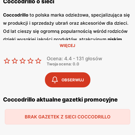
Coccodrillo o sieci
Coccodrillo
to polska marka odzieżowa, specjalizująca się
w produkcji i sprzedaży ubrań oraz akcesoriów dla dzieci.
Od lat cieszy się ogromną popularnością wśród rodziców
dzięki wysokiej jakości produktów, atrakcyjnym
niskim
WIĘCEJ
cenom
oraz nowoczesnym wzorom. Klienci cenią sobie
szeroki wybór, częste
promocje
oraz dbałość o detale,
Ocena: 4.4 - 131 głosów
które sprawiają, że odzież
Coccodrillo
jest wygodna i
Twoja ocena: 0.0
trwała. Jednym z kluczowych elementów strategii
marketingowej
Coccodrillo
są regularnie wydawane
OBSERWUJ
gazetki promocyjne
.
Gazetki
te prezentują najnowsze
kolekcje, wyprzedaże oraz specjalne oferty, dzięki czemu
Coccodrillo aktualne gazetki promocyjne
klienci mogą planować swoje zakupy i korzystać z
wyjątkowych okazji cenowych. Są one dostępne zarówno
BRAK GAZETEK Z SIECI COCCODRILLO
w formie papierowej w sklepach, jak i online, co umożliwia
łatwy dostęp do aktualnych ofert. Produkty
Coccodrillo
są