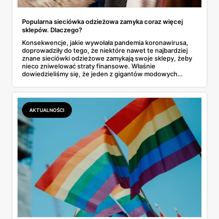
Popularna sieciówka odzieżowa zamyka coraz więcej
sklepów. Dlaczego?
Konsekwencje, jakie wywołała pandemia koronawirusa,
doprowadziły do tego, że niektóre nawet te najbardziej
znane sieciówki odzieżowe zamykają swoje sklepy, żeby
nieco zniwelować straty finansowe. Właśnie
dowiedzieliśmy się, że jeden z gigantów modowych
planuje zlikwidować kolejne placówki. O jaką markę
chodzi? Czy zagraża jej upadek? Dowiedz się!
AKTUALNOŚCI