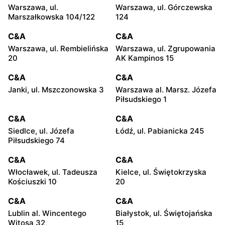
Warszawa, ul.
Warszawa, ul. Górczewska
Marszałkowska 104/122
124
C&A
C&A
Warszawa, ul. Rembielińska
Warszawa, ul. Zgrupowania
20
AK Kampinos 15
C&A
C&A
Janki, ul. Mszczonowska 3
Warszawa al. Marsz. Józefa
Piłsudskiego 1
C&A
C&A
Siedlce, ul. Józefa
Łódź, ul. Pabianicka 245
Piłsudskiego 74
C&A
C&A
Włocławek, ul. Tadeusza
Kielce, ul. Świętokrzyska
Kościuszki 10
20
C&A
C&A
Lublin al. Wincentego
Białystok, ul. Świętojańska
Witosa 32
15