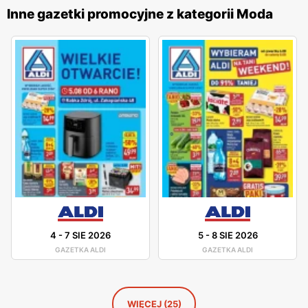
swojej oferty, dostarczając ubrania, które są nie tylko
Inne gazetki promocyjne z kategorii Moda
modne, ale również wygodne i trwałe. Firma dba o
zrównoważony rozwój, wprowadzając do swojej oferty
produkty ekologiczne oraz dbając o odpowiedzialne źródła
pozyskiwania materiałów. Dzięki temu
C&A
zyskała
uznanie wśród klientów, którzy cenią sobie etyczne
podejście do mody. Sklepy
C&A
znajdują się w dogodnych
lokalizacjach na terenie całej Polski, co ułatwia dostęp do
szerokiej gamy odzieży i akcesoriów dla szerokiego grona
klientów. Firma stawia na profesjonalną obsługę oraz
pomoc w wyborze odpowiednich produktów, oferując
fachowe doradztwo i wsparcie na każdym etapie zakupów.
Dzięki temu
C&A
zdobyła lojalność wielu zadowolonych
4
-
7 SIE 2026
5
-
8 SIE 2026
klientów.
GAZETKA ALDI
GAZETKA ALDI
WIĘCEJ (25)