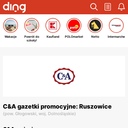
Wakacje
Powrót do
Kaufland
POLOmarket
Netto
Intermarche
szkoły!
C&A gazetki promocyjne: Ruszowice
(
pow. Głogowski,
woj. Dolnośląskie
)