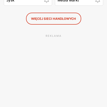
Jysk
Media Markt
WIĘCEJ SIECI HANDLOWYCH
REKLAMA