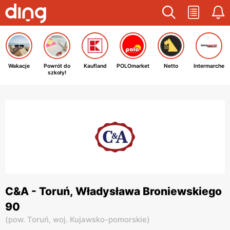
Wakacje
Powrót do
Kaufland
POLOmarket
Netto
Intermarche
szkoły!
C&A - Toruń, Władysława Broniewskiego
90
(
pow. Toruń,
woj. Kujawsko-pomorskie
)