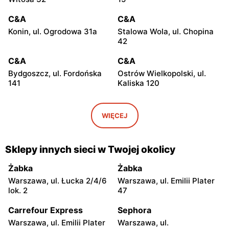
C&A
C&A
Konin, ul. Ogrodowa 31a
Stalowa Wola, ul. Chopina
42
C&A
C&A
Bydgoszcz, ul. Fordońska
Ostrów Wielkopolski, ul.
141
Kaliska 120
C&A
C&A
Olkusz, ul. Wspólna 1
Kraków, ul. Stawowa 61
WIĘCEJ
C&A
C&A
Kraków, ul. Pawia 5
Rzeszów al. Józefa
Sklepy innych sieci w Twojej okolicy
Piłsudskiego 44
Żabka
Żabka
C&A
C&A
Warszawa, ul. Łucka 2/4/6
Warszawa, ul. Emilii Plater
Sosnowiec, ul. Henryka
Kraków, ul. Kamieńskiego 11
lok. 2
47
Sienkiewicza 2
Carrefour Express
Sephora
C&A
C&A
Warszawa, ul. Emilii Plater
Warszawa, ul.