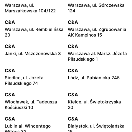
Warszawa, ul.
Warszawa, ul. Górczewska
Marszałkowska 104/122
124
C&A
C&A
Warszawa, ul. Rembielińska
Warszawa, ul. Zgrupowania
20
AK Kampinos 15
C&A
C&A
Janki, ul. Mszczonowska 3
Warszawa al. Marsz. Józefa
Piłsudskiego 1
C&A
C&A
Siedlce, ul. Józefa
Łódź, ul. Pabianicka 245
Piłsudskiego 74
C&A
C&A
Włocławek, ul. Tadeusza
Kielce, ul. Świętokrzyska
Kościuszki 10
20
C&A
C&A
Lublin al. Wincentego
Białystok, ul. Świętojańska
Witosa 32
15