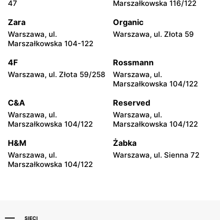
Katowice, ul. Chorzowska
Katowice, ul. 3 Maja 30
47
Marszałkowska 116/122
107
Zara
Organic
C&A
C&A
Warszawa, ul.
Warszawa, ul. Złota 59
Zabrze, ul. Plutonowego
Gliwice, ul. Lipowa 1
Marszałkowska 104-122
Ryszarda Szkubacza 1
4F
Rossmann
C&A
C&A
Warszawa, ul. Złota 59/258
Warszawa, ul.
Opole, ul. Dębowa 1
Opole, ul. Kopernika 16
Marszałkowska 104/122
C&A
C&A
C&A
Reserved
Poznań, ul. Pleszewska 1
Poznań, ul. pl. Wiosny
Warszawa, ul.
Warszawa, ul.
Ludów 2
Marszałkowska 104/122
Marszałkowska 104/122
C&A
C&A
H&M
Żabka
Poznań al. Solidarności 47
Kędzierzyn-Koźle al. Armii
Warszawa, ul.
Warszawa, ul. Sienna 72
Krajowej 38
Marszałkowska 104/122
SIECI