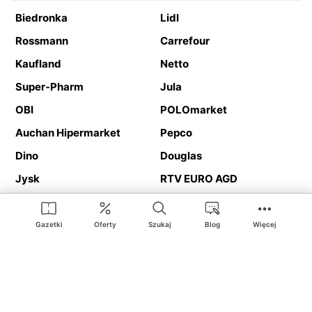
Biedronka
Lidl
Rossmann
Carrefour
Kaufland
Netto
Super-Pharm
Jula
OBI
POLOmarket
Auchan Hipermarket
Pepco
Dino
Douglas
Jysk
RTV EURO AGD
Action
Media Expert
Deichmann
Media Markt
Gazetki
Oferty
Szukaj
Blog
Więcej
Ding.pl to serwis internetowy prezentujący
gazetki promocyjne
oraz
katalogi
sklepów i dużych sieci handlowych. Dzięki
geolokalizacji otrzymasz przede wszystkim oferty sklepów, z
Twojego bliskiego otoczenia. Dodatkowo na stronie znajdziesz
adresy sklepów, więc w trakcie podróży bez problemu trafisz do