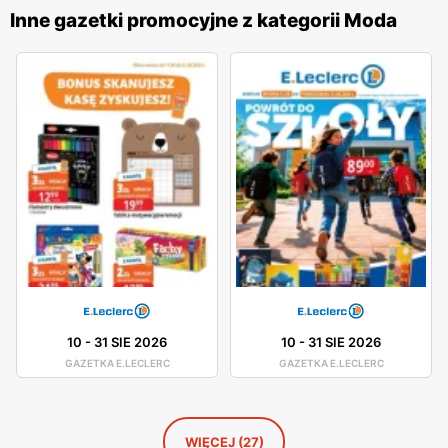
swojej oferty, dostarczając ubrania, które są nie tylko
Inne gazetki promocyjne z kategorii Moda
modne, ale również wygodne i trwałe. Firma dba o
zrównoważony rozwój, wprowadzając do swojej oferty
produkty ekologiczne oraz dbając o odpowiedzialne źródła
pozyskiwania materiałów. Dzięki temu
C&A
zyskała
uznanie wśród klientów, którzy cenią sobie etyczne
podejście do mody. Sklepy
C&A
znajdują się w dogodnych
lokalizacjach na terenie całej Polski, co ułatwia dostęp do
szerokiej gamy odzieży i akcesoriów dla szerokiego grona
klientów. Firma stawia na profesjonalną obsługę oraz
pomoc w wyborze odpowiednich produktów, oferując
fachowe doradztwo i wsparcie na każdym etapie zakupów.
Dzięki temu
C&A
zdobyła lojalność wielu zadowolonych
10
-
31 SIE 2026
10
-
31 SIE 2026
klientów.
GAZETKA E.LECLERC
GAZETKA E.LECLERC
WIĘCEJ (27)