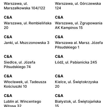
Warszawa, ul.
Warszawa, ul. Górczewska
Marszałkowska 104/122
124
C&A
C&A
Warszawa, ul. Rembielińska
Warszawa, ul. Zgrupowania
20
AK Kampinos 15
C&A
C&A
Janki, ul. Mszczonowska 3
Warszawa al. Marsz. Józefa
Piłsudskiego 1
C&A
C&A
Siedlce, ul. Józefa
Łódź, ul. Pabianicka 245
Piłsudskiego 74
C&A
C&A
Włocławek, ul. Tadeusza
Kielce, ul. Świętokrzyska
Kościuszki 10
20
C&A
C&A
Lublin al. Wincentego
Białystok, ul. Świętojańska
Witosa 32
15