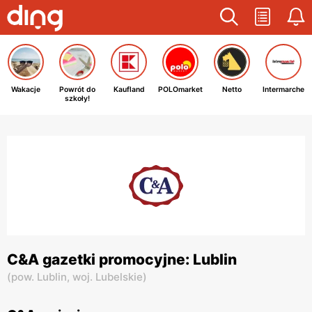
Wakacje
Powrót do
Kaufland
POLOmarket
Netto
Intermarche
szkoły!
C&A gazetki promocyjne: Lublin
(
pow. Lublin,
woj. Lubelskie
)