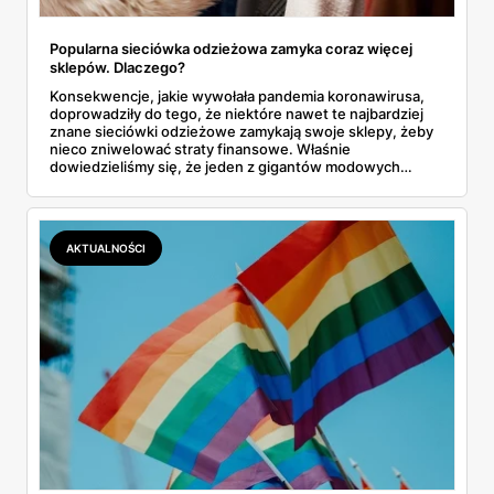
Popularna sieciówka odzieżowa zamyka coraz więcej
sklepów. Dlaczego?
Konsekwencje, jakie wywołała pandemia koronawirusa,
doprowadziły do tego, że niektóre nawet te najbardziej
znane sieciówki odzieżowe zamykają swoje sklepy, żeby
nieco zniwelować straty finansowe. Właśnie
dowiedzieliśmy się, że jeden z gigantów modowych
planuje zlikwidować kolejne placówki. O jaką markę
chodzi? Czy zagraża jej upadek? Dowiedz się!
AKTUALNOŚCI