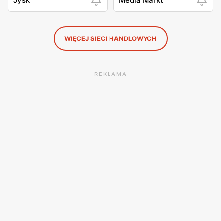
Jysk
Media Markt
WIĘCEJ SIECI HANDLOWYCH
REKLAMA