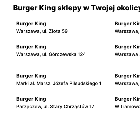
Burger King sklepy w Twojej okolic
Burger King
Burger Ki
Warszawa, ul. Złota 59
Warszawa, 
Burger King
Burger Ki
Warszawa, ul. Górczewska 124
Warszawa a
Burger King
Burger Ki
Marki al. Marsz. Józefa Piłsudskiego 1
Warszawa, 
Burger King
Burger Ki
Parzęczew, ul. Stary Chrząstów 17
Witramowo
Burger King
Burger Ki
Lublin al. Unii Lubelskiej 2
Otłoczyn, 