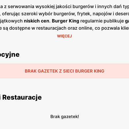
 z serwowania wysokiej jakości burgerów i innych dań typ
oferując szeroki wybór burgerów, frytek, napojów i deseró
wyjątkowych
niskich cen
.
Burger King
regularnie publikuje
g
e są dostępne w restauracjach oraz online, co pozwala kli
iają się zazwyczaj co miesiąc, dostarczając świeżych info
WIĘCEJ
enie całej Polski, co ułatwia dostęp do szerokiej gamy dań
 oferując przyjazne wnętrza i szybki serwis. Dzięki temu
B
ocyjne
iłków. W ofercie
Burger King
znajdują się nie tylko klasycz
 mogą liczyć na atrakcyjne
promocje
oraz zestawy specjalne
 istniejące, aby zaspokoić potrzeby i oczekiwania swoich
BRAK GAZETEK Z SIECI BURGER KING
doznania kulinarne dla każdego miłośnika fast foodu.
i Restauracje
Brak gazetek!