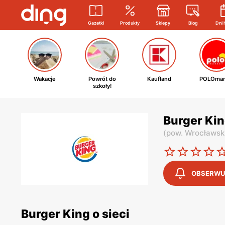
Gazetki
Produkty
Sklepy
Blog
Dni 
Wakacje
Powrót do
Kaufland
POLOmar
szkoły!
Burger Kin
(
pow. Wrocławsk
OBSERWU
Burger King o sieci