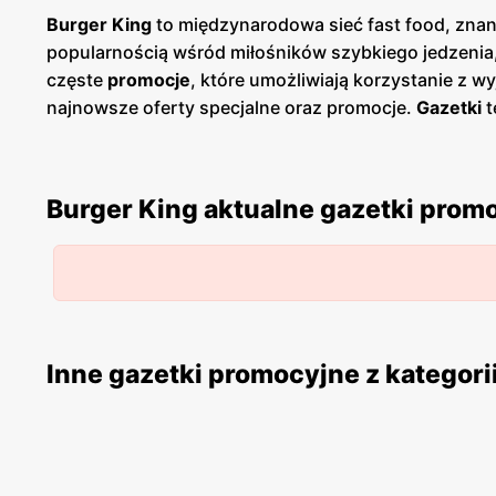
Burger King
to międzynarodowa sieć fast food, znana
popularnością wśród miłośników szybkiego jedzenia, 
częste
promocje
, które umożliwiają korzystanie z 
najnowsze oferty specjalne oraz promocje.
Gazetki
t
planować wizyty w restauracjach. Publikacje te pojaw
posiada restauracje w dogodnych lokalizacjach na ter
stawia na wysoką jakość obsługi oraz komfort gości,
Burger King aktualne gazetki prom
foodów, którzy poszukują smacznych i szybkich pos
kanapki, a także różnorodne napoje i desery. Klienci
regularnie wprowadza nowe produkty oraz udoskonala
jakość i
niskie ceny
idą w parze, oferując wyjątkowe 
Inne gazetki promocyjne z kategori