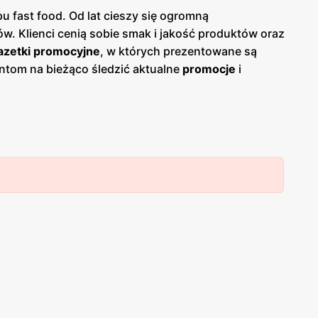
u fast food. Od lat cieszy się ogromną
w. Klienci cenią sobie smak i jakość produktów oraz
azetki promocyjne
, w których prezentowane są
entom na bieżąco śledzić aktualne
promocje
i
rmacji o nowościach i rabatach. Sieć
Burger King
 typu fast food dla szerokiego grona klientów. Firma
urger King
zdobyła uznanie wśród miłośników fast
ne burgery, ale również dania wegetariańskie, sałatki,
, które pozwalają na korzystne cenowo posiłki. Sieć
 gości. Sieć
Burger King
to miejsce, gdzie smak,