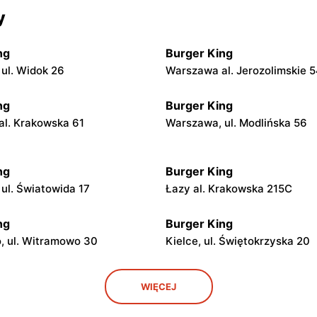
y
ng
Burger King
ul. Widok 26
Warszawa al. Jerozolimskie 
ng
Burger King
l. Krakowska 61
Warszawa, ul. Modlińska 56
ng
Burger King
ul. Światowida 17
Łazy al. Krakowska 215C
ng
Burger King
, ul. Witramowo 30
Kielce, ul. Świętokrzyska 20
ng
Burger King
WIĘCEJ
ul. MOP Otłoczyn Wschód 1
Otłoczyn, ul. MOP Otłoczyn 