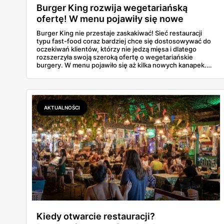
Burger King rozwija wegetariańską
ofertę! W menu pojawiły się nowe
bezmięsne burgery!
Burger King nie przestaje zaskakiwać! Sieć restauracji
typu fast-food coraz bardziej chce się dostosowywać do
oczekiwań klientów, którzy nie jedzą mięsa i dlatego
rozszerzyła swoją szeroką ofertę o wegetariańskie
burgery. W menu pojawiło się aż kilka nowych kanapek.
Dowiedz się, czym się wyróżniają oraz od kiedy będzie
można ich spróbować!
AKTUALNOŚCI
Kiedy otwarcie restauracji?