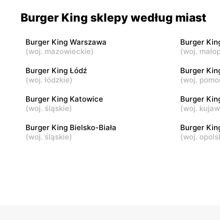
Burger King
Burger Ki
Burger King sklepy według miast
Bydgoszcz, ul. Jagiellońska 39-47
Kierzno, ul
Burger King Warszawa
Burger Kin
Burger King
Burger Ki
(
woj. mazowieckie
)
(
woj. małop
Kraków, ul. Pawia 3
Kraków, ul
Burger King Łódź
Burger Kin
(
woj. łódzkie
)
(
woj. pomo
Burger King
Burger Ki
Kraków, ul. Kamieńskiego 11
Jaworzno, 
Burger King Katowice
Burger Kin
(
woj. śląskie
)
(
woj. kuja
Burger King Bielsko-Biała
Burger Kin
(
woj. śląskie
)
(
woj. opols