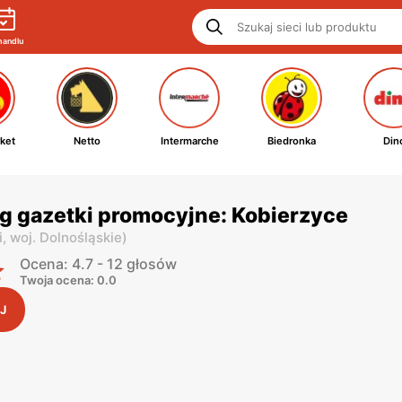
handlu
ket
Netto
Intermarche
Biedronka
Din
g gazetki promocyjne: Kobierzyce
i,
woj. Dolnośląskie
)
Ocena: 4.7 - 12 głosów
Twoja ocena: 0.0
J