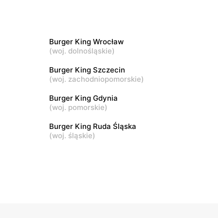
Burger King
Kraków al. Jana Pawła II 184
Burger King Wrocław
Burger King
(
woj. dolnośląskie
)
Kraków, ul. Tadeusza Śliwiaka 32
Burger King Szczecin
(
woj. zachodniopomorskie
)
Burger King
Kostrzyn, ul. Czerlejnko 2
Burger King Gdynia
(
woj. pomorskie
)
Burger King Ruda Śląska
(
woj. śląskie
)