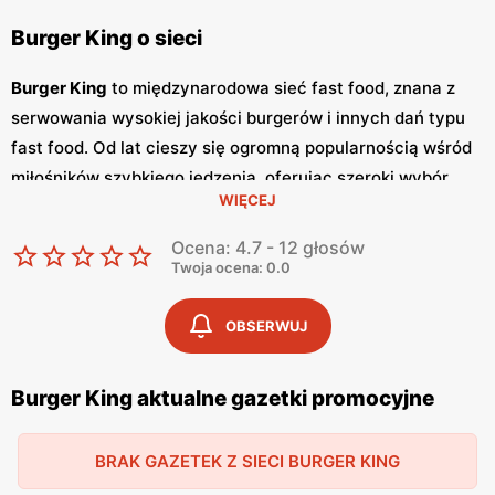
Burger King o sieci
Burger King
to międzynarodowa sieć fast food, znana z
serwowania wysokiej jakości burgerów i innych dań typu
fast food. Od lat cieszy się ogromną popularnością wśród
miłośników szybkiego jedzenia, oferując szeroki wybór
WIĘCEJ
burgerów, frytek, napojów i deserów. Klienci cenią sobie
smak i jakość produktów oraz częste
promocje
, które
Ocena: 4.7 - 12 głosów
umożliwiają korzystanie z wyjątkowych
niskich cen
.
Twoja ocena: 0.0
Burger King
regularnie publikuje
gazetki promocyjne
, w
których prezentowane są najnowsze oferty specjalne oraz
OBSERWUJ
promocje.
Gazetki
te są dostępne w restauracjach oraz
online, co pozwala klientom na bieżąco śledzić aktualne
Burger King aktualne gazetki promocyjne
promocje
i planować wizyty w restauracjach. Publikacje te
pojawiają się zazwyczaj co miesiąc, dostarczając
BRAK GAZETEK Z SIECI BURGER KING
świeżych informacji o nowościach i rabatach. Sieć
Burger