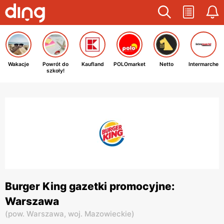
Wakacje
Powrót do
Kaufland
POLOmarket
Netto
Intermarche
szkoły!
Burger King gazetki promocyjne:
Warszawa
(
pow. Warszawa,
woj. Mazowieckie
)