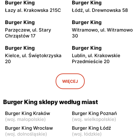
Burger King
Burger King
Łazy al. Krakowska 215C
Łódź, ul. Drewnowska 58
Burger King
Burger King
Parzęczew, ul. Stary
Witramowo, ul. Witramowo
Chrząstów 17
30
Burger King
Burger King
Kielce, ul. Świętokrzyska
Lublin, ul. Krakowskie
20
Przedmieście 20
Burger King
Burger King
Lublin al. Unii Lubelskiej 2
Otłoczyn, ul. MOP Otłoczyn
WIĘCEJ
Wschód 1
Burger King
Burger King
Burger King sklepy według miast
Otłoczyn, ul. MOP Otłoczyn
Ostróda, ul. Plebiscytowa 3
Zachód 1
Burger King Kraków
Burger King Poznań
(
woj. małopolskie
)
(
woj. wielkopolskie
)
Burger King
Burger King
Burger King Wrocław
Burger King Łódź
Bydgoszcz, ul. Jagiellońska
Kierzno, ul. Kierzno 150
(
woj. dolnośląskie
)
(
woj. łódzkie
)
39-47