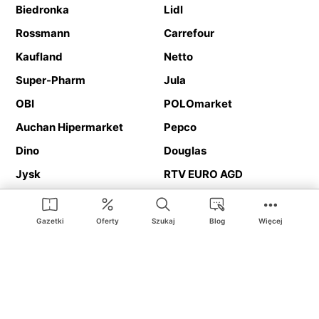
Biedronka
Lidl
Rossmann
Carrefour
Kaufland
Netto
Super-Pharm
Jula
OBI
POLOmarket
Auchan Hipermarket
Pepco
Dino
Douglas
Jysk
RTV EURO AGD
Action
Media Expert
Deichmann
Media Markt
Gazetki
Oferty
Szukaj
Blog
Więcej
Ding.pl to serwis internetowy prezentujący
gazetki promocyjne
oraz
katalogi
sklepów i dużych sieci handlowych. Dzięki
geolokalizacji otrzymasz przede wszystkim oferty sklepów, z
Twojego bliskiego otoczenia. Dodatkowo na stronie znajdziesz
adresy sklepów, więc w trakcie podróży bez problemu trafisz do